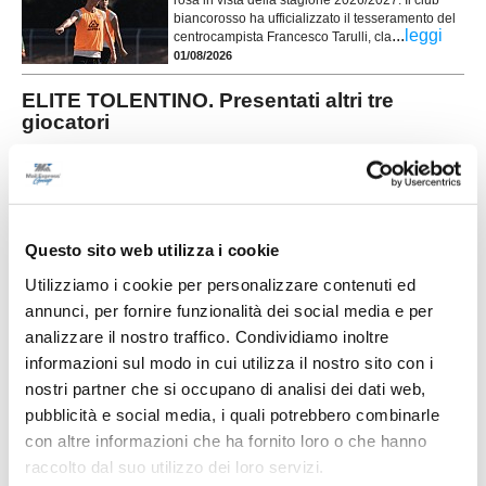
rosa in vista della stagione 2026/2027. Il club
biancorosso ha ufficializzato il tesseramento del
...
leggi
centrocampista Francesco Tarulli, cla
01/08/2026
ELITE TOLENTINO. Presentati altri tre
giocatori
L’Elite Tolentino presenta altri tre giocatori per il prossimo campionato di
Prima categoria. Volunni Daniel, 1992 difensore. Tra tanti giovani ci vuole
una guida, un giocatore con tanta esperienza. Nella sua carriera ha vestito
maglie importanti come quella della Maceratese. Ha disputato campionati
...
leggi
di serie D con il Porto Sant’Elpidio, con
31/07/2026
Questo sito web utilizza i cookie
Utilizziamo i cookie per personalizzare contenuti ed
CHIESANUOVA riabbraccia Giacomo Iommi
annunci, per fornire funzionalità dei social media e per
Il Chiesanuova riabbraccia uno dei protagonisti
analizzare il nostro traffico. Condividiamo inoltre
della sua storia recente. La società biancorossa
ha ufficializzato il ritorno del difensore Giacomo
informazioni sul modo in cui utilizza il nostro sito con i
Iommi, che farà parte della rosa a disposizione di
nostri partner che si occupano di analisi dei dati web,
...
leggi
pubblicità e social media, i quali potrebbero combinarle
31/07/2026
con altre informazioni che ha fornito loro o che hanno
RECANATESE. Ecco un ex Atletico Madrid
raccolto dal suo utilizzo dei loro servizi.