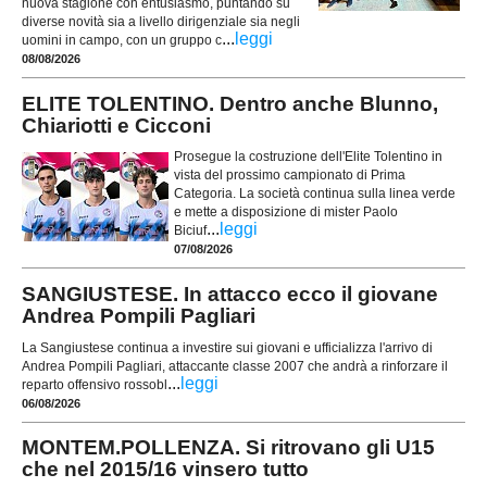
nuova stagione con entusiasmo, puntando su
diverse novità sia a livello dirigenziale sia negli
...
leggi
uomini in campo, con un gruppo c
08/08/2026
ELITE TOLENTINO. Dentro anche Blunno,
Chiariotti e Cicconi
Prosegue la costruzione dell'Elite Tolentino in
vista del prossimo campionato di Prima
Categoria. La società continua sulla linea verde
e mette a disposizione di mister Paolo
...
leggi
Biciuf
07/08/2026
SANGIUSTESE. In attacco ecco il giovane
Andrea Pompili Pagliari
La Sangiustese continua a investire sui giovani e ufficializza l'arrivo di
Andrea Pompili Pagliari, attaccante classe 2007 che andrà a rinforzare il
...
leggi
reparto offensivo rossobl
06/08/2026
MONTEM.POLLENZA. Si ritrovano gli U15
che nel 2015/16 vinsero tutto