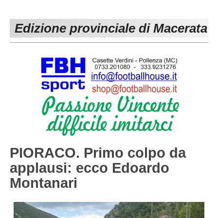
PESARO URBINO
PROMOZIONE
DIRETTA
Edizione provinciale di Macerata
Carica la tua Rosa
1^ CATEGORIA
2^ CATEGORIA
3^ CATEGORIA
GIOVANILI
PIORACO. Primo colpo da
applausi: ecco Edoardo
Montanari