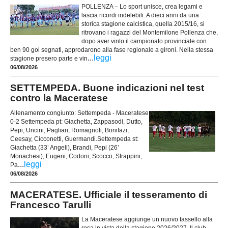
POLLENZA – Lo sport unisce, crea legami e
lascia ricordi indelebili. A dieci anni da una
storica stagione calcistica, quella 2015/16, si
ritrovano i ragazzi del Montemilone Pollenza che,
dopo aver vinto il campionato provinciale con
ben 90 gol segnati, approdarono alla fase regionale a gironi. Nella stessa
...
leggi
stagione presero parte e vin
06/08/2026
SETTEMPEDA. Buone indicazioni nel test
contro la Maceratese
Allenamento congiunto: Settempeda - Maceratese
0-2 Settempeda pt: Giachetta, Zappasodi, Dutto,
Pepi, Uncini, Pagliari, Romagnoli, Bonifazi,
Ceesay, Cicconetti, Guermandi.Settempeda st:
Giachetta (33’ Angeli), Brandi, Pepi (26’
Monachesi), Eugeni, Codoni, Scocco, Sfrappini,
...
leggi
Pa
06/08/2026
MACERATESE. Ufficiale il tesseramento di
Francesco Tarulli
La Maceratese aggiunge un nuovo tassello alla