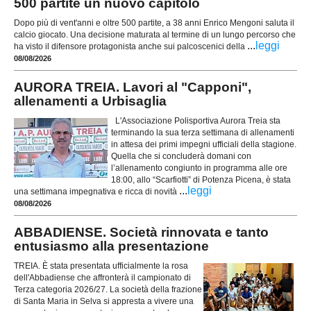
500 partite un nuovo capitolo
Dopo più di vent'anni e oltre 500 partite, a 38 anni Enrico Mengoni saluta il
calcio giocato. Una decisione maturata al termine di un lungo percorso che
...
leggi
ha visto il difensore protagonista anche sui palcoscenici della
08/08/2026
AURORA TREIA. Lavori al "Capponi",
allenamenti a Urbisaglia
L'Associazione Polisportiva Aurora Treia sta
terminando la sua terza settimana di allenamenti
in attesa dei primi impegni ufficiali della stagione.
Quella che si concluderà domani con
l’allenamento congiunto in programma alle ore
18:00, allo “Scarfiotti” di Potenza Picena, è stata
...
leggi
una settimana impegnativa e ricca di novità
08/08/2026
ABBADIENSE. Società rinnovata e tanto
entusiasmo alla presentazione
TREIA. È stata presentata ufficialmente la rosa
dell'Abbadiense che affronterà il campionato di
Terza categoria 2026/27. La società della frazione
di Santa Maria in Selva si appresta a vivere una