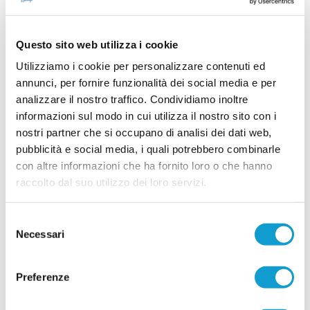
26/06/2026
Questo sito web utilizza i cookie
FRONTONE SERRA. Ecco il nuovo
Utilizziamo i cookie per personalizzare contenuti ed
allenatore
annunci, per fornire funzionalità dei social media e per
Il Frontone Serra ha scelto il nuovo allenatore per
analizzare il nostro traffico. Condividiamo inoltre
la stagione 2026-2027. La società ha affidato la
guida della prima squadra a Samuele Gobbi,
informazioni sul modo in cui utilizza il nostro sito con i
tecnico classe 1987 originario di Serra
nostri partner che si occupano di analisi dei dati web,
...
leggi
Sant'Abbondio.
pubblicità e social media, i quali potrebbero combinarle
26/06/2026
con altre informazioni che ha fornito loro o che hanno
Vai all'edizione provinciale
raccolto dal suo utilizzo dei loro servizi.
Selezione
Necessari
del
consenso
Preferenze