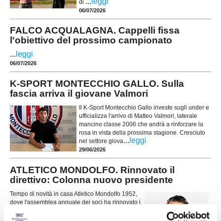
...
leggi
di
06/07/2026
FALCO ACQUALAGNA. Cappelli fissa
l'obiettivo del prossimo campionato
...
leggi
06/07/2026
K-SPORT MONTECCHIO GALLO. Sulla
fascia arriva il giovane Valmori
Il K-Sport Montecchio Gallo investe sugli under e
ufficializza l'arrivo di Matteo Valmori, laterale
mancino classe 2006 che andrà a rinforzare la
rosa in vista della prossima stagione. Cresciuto
...
leggi
nel settore giova
29/06/2026
ATLETICO MONDOLFO. Rinnovato il
direttivo: Colonna nuovo presidente
Tempo di novità in casa Atletico Mondolfo 1952,
dove l'assemblea annuale dei soci ha rinnovato i
vertici societari in vista della prossima stagione di
...
leggi
Promozione. Dopo undici anni a