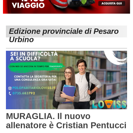
MACERATA
ECCELLENZA
REGIONALI
PESARO URBINO
PROMOZIONE
DIRETTA
Edizione provinciale di Pesaro
Carica la tua Rosa
1^ CATEGORIA
Urbino
2^ CATEGORIA
3^ CATEGORIA
GIOVANILI
MURAGLIA. Il nuovo
allenatore è Cristian Pentucci