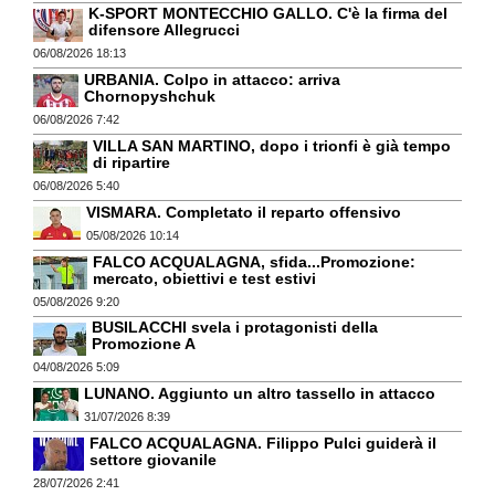
K-SPORT MONTECCHIO GALLO. C'è la firma del
difensore Allegrucci
06/08/2026 18:13
URBANIA. Colpo in attacco: arriva
Chornopyshchuk
06/08/2026 7:42
VILLA SAN MARTINO, dopo i trionfi è già tempo
di ripartire
06/08/2026 5:40
VISMARA. Completato il reparto offensivo
05/08/2026 10:14
FALCO ACQUALAGNA, sfida...Promozione:
mercato, obiettivi e test estivi
05/08/2026 9:20
BUSILACCHI svela i protagonisti della
Promozione A
04/08/2026 5:09
LUNANO. Aggiunto un altro tassello in attacco
31/07/2026 8:39
FALCO ACQUALAGNA. Filippo Pulci guiderà il
settore giovanile
28/07/2026 2:41