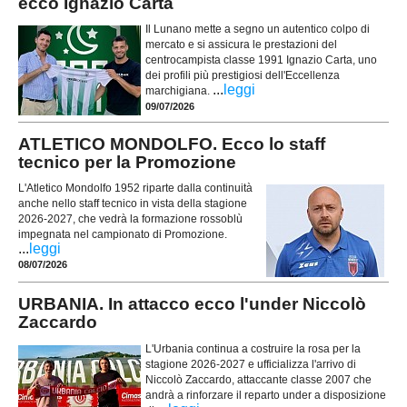
ecco Ignazio Carta
Il Lunano mette a segno un autentico colpo di
mercato e si assicura le prestazioni del
centrocampista classe 1991 Ignazio Carta, uno
dei profili più prestigiosi dell'Eccellenza
...
leggi
marchigiana.
09/07/2026
ATLETICO MONDOLFO. Ecco lo staff
tecnico per la Promozione
L'Atletico Mondolfo 1952 riparte dalla continuità
anche nello staff tecnico in vista della stagione
2026-2027, che vedrà la formazione rossoblù
impegnata nel campionato di Promozione.
...
leggi
08/07/2026
URBANIA. In attacco ecco l'under Niccolò
Zaccardo
L'Urbania continua a costruire la rosa per la
stagione 2026-2027 e ufficializza l'arrivo di
Niccolò Zaccardo, attaccante classe 2007 che
andrà a rinforzare il reparto under a disposizione