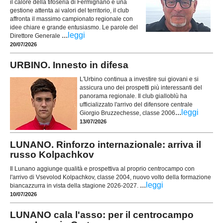
il calore della tifoseria di Fermignano e una
gestione attenta ai valori del territorio, il club
affronta il massimo campionato regionale con
idee chiare e grande entusiasmo. Le parole del
...
leggi
Direttore Generale
20/07/2026
URBINO. Innesto in difesa
L'Urbino continua a investire sui giovani e si
assicura uno dei prospetti più interessanti del
panorama regionale. Il club gialloblù ha
ufficializzato l'arrivo del difensore centrale
...
leggi
Giorgio Bruzzechesse, classe 2006
13/07/2026
LUNANO. Rinforzo internazionale: arriva il
russo Kolpachkov
Il Lunano aggiunge qualità e prospettiva al proprio centrocampo con
l'arrivo di Vsevolod Kolpachkov, classe 2004, nuovo volto della formazione
...
leggi
biancazzurra in vista della stagione 2026-2027.
10/07/2026
LUNANO cala l'asso: per il centrocampo