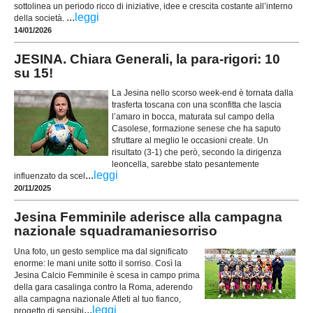
sottolinea un periodo ricco di iniziative, idee e crescita costante all’interno
...
leggi
della società.
14/01/2026
JESINA. Chiara Generali, la para-rigori: 10
su 15!
La Jesina nello scorso week-end è tornata dalla
trasferta toscana con una sconfitta che lascia
l’amaro in bocca, maturata sul campo della
Casolese, formazione senese che ha saputo
sfruttare al meglio le occasioni create. Un
risultato (3-1) che però, secondo la dirigenza
leoncella, sarebbe stato pesantemente
...
leggi
influenzato da scel
20/11/2025
Jesina Femminile aderisce alla campagna
nazionale squadramaniesorriso
Una foto, un gesto semplice ma dal significato
enorme: le mani unite sotto il sorriso. Così la
Jesina Calcio Femminile è scesa in campo prima
della gara casalinga contro la Roma, aderendo
alla campagna nazionale Atleti al tuo fianco,
...
leggi
progetto di sensibi