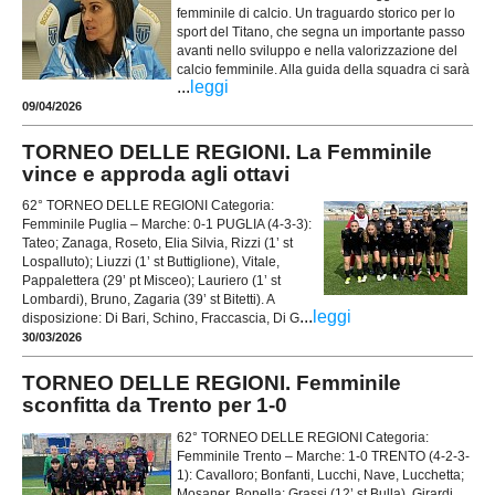
femminile di calcio. Un traguardo storico per lo
sport del Titano, che segna un importante passo
avanti nello sviluppo e nella valorizzazione del
calcio femminile. Alla guida della squadra ci sarà
...
leggi
09/04/2026
TORNEO DELLE REGIONI. La Femminile
vince e approda agli ottavi
62° TORNEO DELLE REGIONI Categoria:
Femminile Puglia – Marche: 0-1 PUGLIA (4-3-3):
Tateo; Zanaga, Roseto, Elia Silvia, Rizzi (1’ st
Lospalluto); Liuzzi (1’ st Buttiglione), Vitale,
Pappalettera (29’ pt Misceo); Lauriero (1’ st
Lombardi), Bruno, Zagaria (39’ st Bitetti). A
...
leggi
disposizione: Di Bari, Schino, Fraccascia, Di G
30/03/2026
TORNEO DELLE REGIONI. Femminile
sconfitta da Trento per 1-0
62° TORNEO DELLE REGIONI Categoria:
Femminile Trento – Marche: 1-0 TRENTO (4-2-3-
1): Cavalloro; Bonfanti, Lucchi, Nave, Lucchetta;
Mosaner, Bonella; Grassi (12’ st Bulla), Girardi,