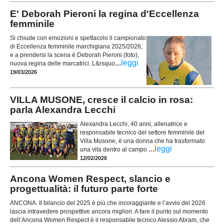
E' Deborah Pieroni la regina d'Eccellenza
femminile
Si chiude con emozioni e spettacolo il campionato
di Eccellenza femminile marchigiana 2025/2026,
e a prendersi la scena è Deborah Pieroni (foto),
...
leggi
nuova regina delle marcatrici. L&rsquo
19/03/2026
VILLA MUSONE, cresce il calcio in rosa:
parla Alexandra Lecchi
Alexandra Lecchi, 40 anni, allenatrice e
responsabile tecnico del settore femminile del
Villa Musone, è una donna che ha trasformato
...
leggi
una vita dentro al campo
12/02/2026
Ancona Women Respect, slancio e
progettualità: il futuro parte forte
ANCONA. Il bilancio del 2025 è più che incoraggiante e l’avvio del 2026
lascia intravedere prospettive ancora migliori. A fare il punto sul momento
dell’Ancona Women Respect è il responsabile tecnico Alessio Abram, che