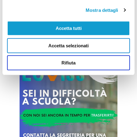
Si è concluso venerdì 25 aprile il “1° Torneo città
di Filottrano”, riservato alla categoria femminile
Mostra dettagli
Under 15, che ha visto la partecipazione di otto
società dislocate nella regione. È stata una bella
giornata di sport, nonostante il tempo non sia
Accetta tutti
stato clemente. In alcuni momenti è stata una
...
leggi
bellissima esperienza, sia
02/05/2025
Accetta selezionati
Vai all'edizione provinciale
Rifiuta