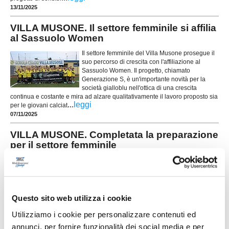
13/11/2025
VILLA MUSONE. Il settore femminile si affilia
al Sassuolo Women
Il settore femminile del Villa Musone prosegue il
suo percorso di crescita con l'affiliazione al
Sassuolo Women. Il progetto, chiamato
Generazione S, è un'importante novità per la
società gialloblu nell'ottica di una crescita
continua e costante e mira ad alzare qualitativamente il lavoro proposto sia
...
leggi
per le giovani calciat
07/11/2025
VILLA MUSONE. Completata la preparazione
per il settore femminile
Si è conclusa la fase di preparazione per il Villa Musone femminile. Uno
dei fiori all’occhiello del vivaio gialloblu ha completato questo primo step
stagionale, con l’intenso e proficuo lavoro impostato dalla neo
responsabile Alexandra Lecchi e terminato nei primi di settembre: gli open
...
leggi
day femminili sono sempre stati molto
Questo sito web utilizza i cookie
19/09/2025
Utilizziamo i cookie per personalizzare contenuti ed
VILLA MUSONE. Alexandra Lecchi
annunci, per fornire funzionalità dei social media e per