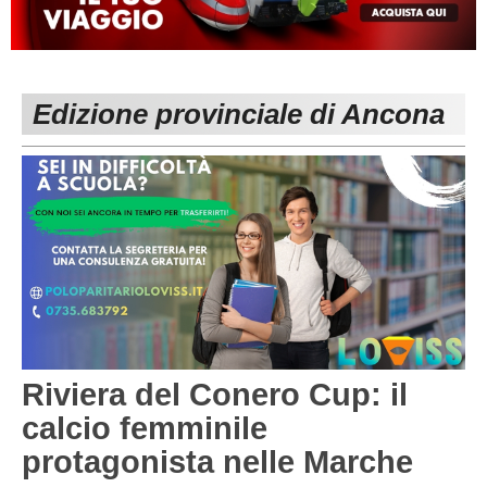
MACERATA
ECCELLENZA
REGIONALI
PESARO URBINO
PROMOZIONE
DIRETTA
Edizione provinciale di Ancona
Carica la tua Rosa
1^ CATEGORIA
2^ CATEGORIA
3^ CATEGORIA
GIOVANILI
Riviera del Conero Cup: il
calcio femminile
protagonista nelle Marche