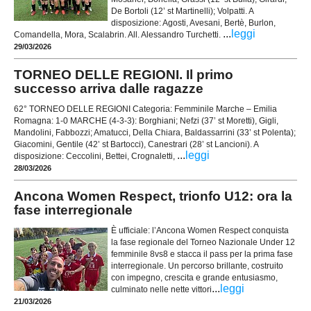
De Bortoli (12’ st Martinelli); Volpatti. A
disposizione: Agosti, Avesani, Bertè, Burlon,
...
leggi
Comandella, Mora, Scalabrin. All. Alessandro Turchetti.
29/03/2026
TORNEO DELLE REGIONI. Il primo
successo arriva dalle ragazze
62° TORNEO DELLE REGIONI Categoria: Femminile Marche – Emilia
Romagna: 1-0 MARCHE (4-3-3): Borghiani; Nefzi (37’ st Moretti), Gigli,
Mandolini, Fabbozzi; Amatucci, Della Chiara, Baldassarrini (33’ st Polenta);
Giacomini, Gentile (42’ st Bartocci), Canestrari (28’ st Lancioni). A
...
leggi
disposizione: Ceccolini, Bettei, Crognaletti,
28/03/2026
Ancona Women Respect, trionfo U12: ora la
fase interregionale
È ufficiale: l’Ancona Women Respect conquista
la fase regionale del Torneo Nazionale Under 12
femminile 8vs8 e stacca il pass per la prima fase
interregionale. Un percorso brillante, costruito
con impegno, crescita e grande entusiasmo,
...
leggi
culminato nelle nette vittori
21/03/2026