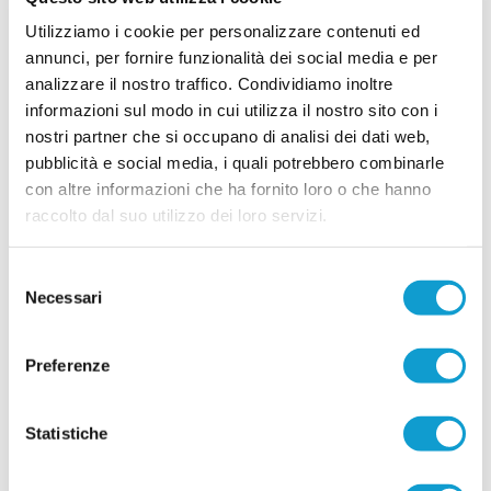
ambizioso: le novità
Utilizziamo i cookie per personalizzare contenuti ed
POTENZA PICENA. La Union Picena continua a costruire con decisione la
annunci, per fornire funzionalità dei social media e per
rosa che affronterà la stagione 2026/2027, puntando su un mix di giovani
analizzare il nostro traffico. Condividiamo inoltre
talenti, giocatori già pronti per la categoria e figure di esperienza nell'area
tecnica. Il club di Potenza Picena ha ufficializzato una serie di innesti che
informazioni sul modo in cui utilizza il nostro sito con i
...
leggi
confermano la volontà di dare contin
nostri partner che si occupano di analisi dei dati web,
29/07/2026
pubblicità e social media, i quali potrebbero combinarle
LORESE. Prende forma la nuova squadra di
con altre informazioni che ha fornito loro o che hanno
mister Malatesta
raccolto dal suo utilizzo dei loro servizi.
...
leggi
28/07/2026
Selezione
Necessari
del
consenso
Preferenze
RICCI: "Mercato importante, ora dobbiamo
diventare una squadra"
Statistiche
...
leggi
28/07/2026