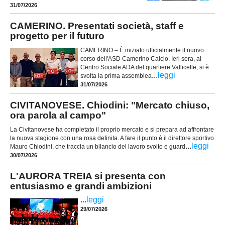
31/07/2026
CAMERINO. Presentati società, staff e
progetto per il futuro
CAMERINO – È iniziato ufficialmente il nuovo
corso dell'ASD Camerino Calcio. Ieri sera, al
Centro Sociale ADA del quartiere Vallicelle, si è
...
leggi
svolta la prima assemblea
31/07/2026
CIVITANOVESE. Chiodini: "Mercato chiuso,
ora parola al campo"
La Civitanovese ha completato il proprio mercato e si prepara ad affrontare
la nuova stagione con una rosa definita. A fare il punto è il direttore sportivo
...
leggi
Mauro Chiodini, che traccia un bilancio del lavoro svolto e guard
30/07/2026
L'AURORA TREIA si presenta con
entusiasmo e grandi ambizioni
...
leggi
29/07/2026