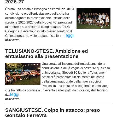
2026-27
È stata una serata all'insegna dell’amicizia, della
condivisione e dell'entusiasmo quella che ha
accompagnato la presentazione ufficiale della
stagione 2026/2027 della Nuova FC, pronta ad
affrontare il suo secondo campionato di Terza
Categoria. L'evento, ospitato presso l'oratorio di
...
leggi
Chiesanuova, ha visto protagoniste le tr
01/08/2026
TELUSIANO-STESE. Ambizione ed
entusiasmo alla presentazione
Una serata all'insegna dell'entusiasmo, della
condivisione e della voglia di costruire qualcosa
di importante. Giovedì 30 luglio la Telusiano-
Stese si è presentata ufficialmente nel corso
della cena inaugurale della nuova società,
svoltasi in una location accogliente e familiare,
che ha fatto da cornice a un evento partecipato da giocatori, staff tecnico,
...
leggi
d
01/08/2026
SANGIUSTESE. Colpo in attacco: preso
Gonzalo Ferreyra