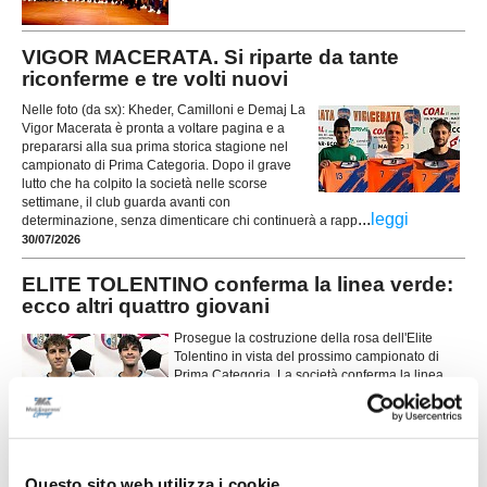
VIGOR MACERATA. Si riparte da tante
riconferme e tre volti nuovi
Nelle foto (da sx): Kheder, Camilloni e Demaj La
Vigor Macerata è pronta a voltare pagina e a
prepararsi alla sua prima storica stagione nel
campionato di Prima Categoria. Dopo il grave
lutto che ha colpito la società nelle scorse
settimane, il club guarda avanti con
...
leggi
determinazione, senza dimenticare chi continuerà a rapp
30/07/2026
ELITE TOLENTINO conferma la linea verde:
ecco altri quattro giovani
Prosegue la costruzione della rosa dell'Elite
Tolentino in vista del prossimo campionato di
Prima Categoria. La società conferma la linea
verde e presenta altri quattro giocatori che
...
leggi
saranno a disposizione di
29/07/2026
UNION PICENA, mercato giovane e
Questo sito web utilizza i cookie