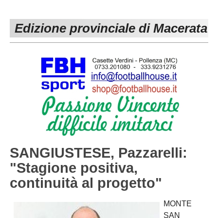
PESARO URBINO
PROMOZIONE
DIRETTA
Edizione provinciale di Macerata
Carica la tua Rosa
1^ CATEGORIA
2^ CATEGORIA
3^ CATEGORIA
GIOVANILI
SANGIUSTESE, Pazzarelli:
"Stagione positiva,
continuità al progetto"
MONTE
SAN