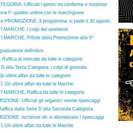
RIA. Ufficiali i gironi: tra conferme e sorprese
irone F: quattro umbre con le marchigiane
ROMOZIONE. Il programma: si parte il 30 agosto
MARCHE. I colpi del weekend
ARCHE. Pillole dalla Promozione alla 3^
aduatorie definitive
fica di mercato da tutte le categorie
alla Terza Categoria: i colpi di giornata
timi affari da tutte le categorie
i ultimi affari da tutte le Marche
ARCHE. Raffica da tutte le categorie
NE. Ufficiali gli organici: niente ripescaggi
ica dalla Serie D alla Seconda Categoria
NE. Iscrizioni ok: si allontanano i ripescaggi
i ultimi affari da tutte le Marche