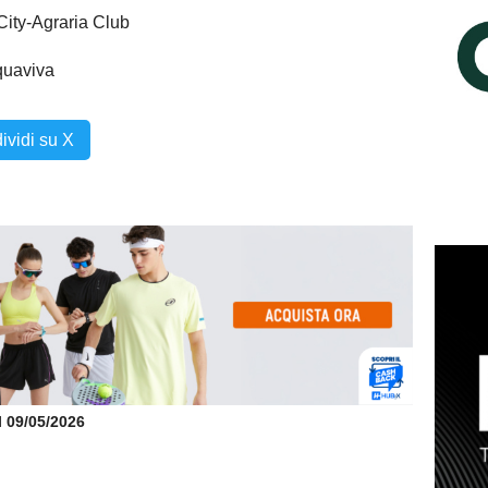
ity-Agraria Club
uaviva
ividi su X
il 09/05/2026