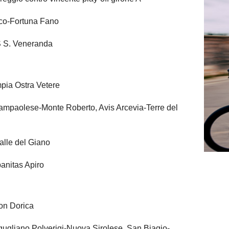
co-Fortuna Fano
 S. Veneranda
pia Ostra Vetere
mpaolese-Monte Roberto, Avis Arcevia-Terre del
lle del Giano
anitas Apiro
n Dorica
ugliano Polverigi-Nuova Sirolese, San Biagio-