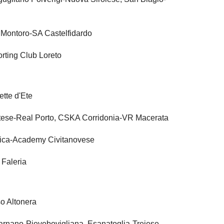
Montoro-SA Castelfidardo
rting Club Loreto
tte d'Ete
ese-Real Porto, CSKA Corridonia-VR Macerata
dica-Academy Civitanovese
 Faleria
o Altonera
rnano-Pievebovigliana, Esanatoglia-Treiese