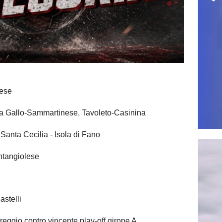
ese
 Gallo-Sammartinese, Tavoleto-Casinina
Santa Cecilia - Isola di Fano
tangiolese
astelli
ggio contro vincente play-off girone A