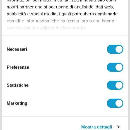
14/03/2026
nostri partner che si occupano di analisi dei dati web,
IL CASO. Giovane arbitro picchiato a scuola
pubblicità e social media, i quali potrebbero combinarle
per un cartellino giallo
con altre informazioni che ha fornito loro o che hanno
Un episodio grave ha scosso il mondo del calcio
raccolto dal suo utilizzo dei loro servizi.
giovanile nell’ascolano. Come riportato da Il
Resto del Carlino, un arbitro di soli 14 anni è
stato aggredito a scuola da un coetaneo,
Selezione
giocatore che il giorno prima aveva diretto in una
Necessari
del
gara del campionato Under 15
...
leggi
Provinciale.
consenso
05/03/2026
Preferenze
Si avvicina un derby di cuore e di classifica
per i cugini Galiè
Statistiche
Non sarà una semplice partita di campionato
quella in programma nel prossimo fine settimana,
nel girone H di Seconda Categoria. La sfida tra
Venarottese e Porta Romana promette scintille
Marketing
non solo per il peso specifico che avrà sulla
classifica, ma anche per una storia tutta
particolare che la rende ancora più affascinante: il derby in famiglia tra
...
leggi
L
Mostra dettagli
03/03/2026