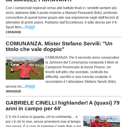
Con i campionati regionali ormai alle battute finali e i verdetti sempre più
vicini, abbiamo fatto il punto insieme a Manuel Fioravanti (foto), profondo
conoscitore di questi tornei grazie alle sue esperienze negli staff tecnici di
allenatori di primo piano. Partiamo dall’Eccellenza: è tutto deciso per il K-
...
leggi
Sport Mon
13/04/2026
COMUNANZA. Mister Stefano Servili: "Un
titolo che vale doppio"
COMUNANZA. Per il secondo anno consecutivo
la Juniores del Comunanza conquista il titolo di
Campione Provinciale di Ascoli Piceno. Un
trionfo tutt’altro che scontato, costruito tra
difficoltà, sacrifici e una crescita costante. A
raccontarlo è l’allenatore Stefano Servili (foto),
...
leggi
ancora inc
30/03/2026
GABRIELE CINELLI highlander! A (quasi) 79
anni in campo per 44'
C’è chi il calcio lo guarda, chi lo commenta… e
poi c’è chi lo vive, senza arrendersi mai al tempo
che passa. È il caso di Gabriele Cinelli (foto a dx),