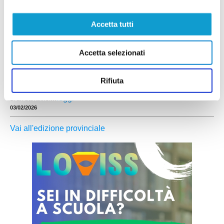
BORGO SOLESTA'. Ivano Aloisi: il calcio
fatto di passione e amicizia
Accetta tutti
ASCOLI PICENO. Campi dal fondo irregolare,
orari scomodi, freddo pungente o pioggia
Accetta selezionati
battente: quante volte ci è capitato di assistere a
partite giocate in condizioni al limite e chiederci
cosa spinga i protagonisti a scendere comunque
Rifiuta
in campo? La risposta è una sola: la passione.
Quella autentica, viscerale, che ti fa inseguire un pallone con l’entusiasmo
...
leggi
di un bambino.
03/02/2026
Vai all'edizione provinciale