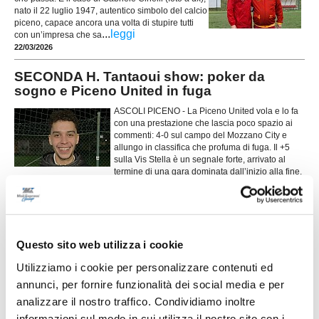
nato il 22 luglio 1947, autentico simbolo del calcio
piceno, capace ancora una volta di stupire tutti
...
leggi
con un’impresa che sa
22/03/2026
SECONDA H. Tantaoui show: poker da
sogno e Piceno United in fuga
ASCOLI PICENO - La Piceno United vola e lo fa
con una prestazione che lascia poco spazio ai
commenti: 4-0 sul campo del Mozzano City e
allungo in classifica che profuma di fuga. Il +5
sulla Vis Stella è un segnale forte, arrivato al
termine di una gara dominata dall’inizio alla fine.
...
leggi
22/03/2026
Dalla Serie C al PICENO UNITED: a 46 anni
Albanesi torna tra i pali
Questo sito web utilizza i cookie
ASCOLI PICENO. Una scelta di cuore, di passione e di attaccamento al
Utilizziamo i cookie per personalizzare contenuti ed
territorio. A 46 anni Massimiliano Albanesi (foto), storico portiere ascolano
annunci, per fornire funzionalità dei social media e per
con una lunga carriera alle spalle, è pronto a rimettere i guanti per
difendere la porta del Piceno United. La società lo ha tesserato proprio in
analizzare il nostro traffico. Condividiamo inoltre
...
leggi
questi giorni in vista dei
informazioni sul modo in cui utilizza il nostro sito con i