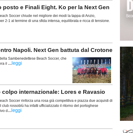
posto e Finali Eight. Ko per la Next Gen
ch Soccer chiude nel migliore dei modi la tappa di Anzio,
r 2-1 al termine di una sfida intensa, equilibrata e ricca di tensione.
ontro Napoli. Next Gen battuta dal Crotone
a della Sambenedettese Beach Soccer, che
...
leggi
ra il
colpo internazionale: Lores e Ravasio
ch Soccer rinforza una rosa già competitiva e piazza due acquisti di
Il club rossoblù ha infatti ufficializzato il ritorno del portoghese
...
leggi
ivo d