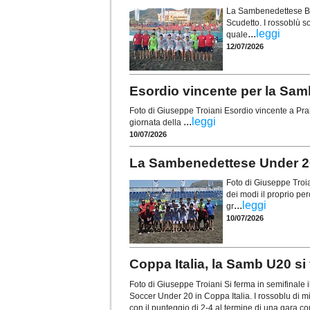
La Sambenedettese Bea
Scudetto. I rossoblù so
...
leggi
quale
12/07/2026
Esordio vincente per la Samb 
Foto di Giuseppe Troiani Esordio vincente a Pr
...
leggi
giornata della
10/07/2026
La Sambenedettese Under 20 
Foto di Giuseppe Tro
dei modi il proprio pe
...
leggi
gr
10/07/2026
Coppa Italia, la Samb U20 si 
Foto di Giuseppe Troiani Si ferma in semifinal
Soccer Under 20 in Coppa Italia. I rossoblu di mi
con il punteggio di 2-4 al termine di una gara c