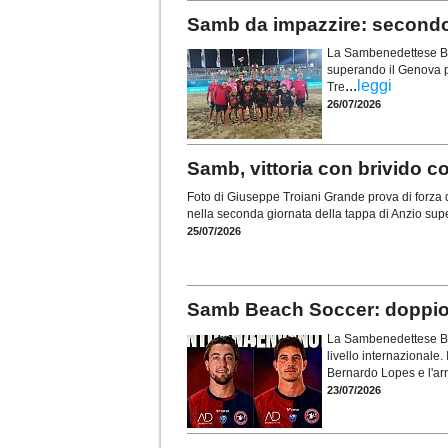
Samb da impazzire: secondo 
La Sambenedettese Bea
superando il Genova pe
...
leggi
Tre
26/07/2026
Samb, vittoria con brivido c
Foto di Giuseppe Troiani Grande prova di forz
nella seconda giornata della tappa di Anzio supe
25/07/2026
Samb Beach Soccer: doppio 
La Sambenedettese Bea
livello internazionale. 
Bernardo Lopes e l'arr
23/07/2026