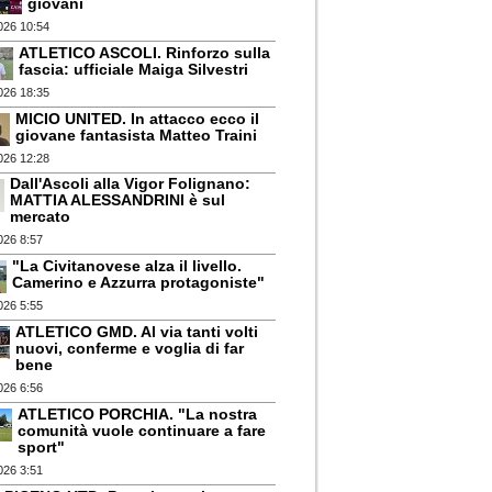
giovani
026 10:54
ATLETICO ASCOLI. Rinforzo sulla
fascia: ufficiale Maiga Silvestri
026 18:35
MICIO UNITED. In attacco ecco il
giovane fantasista Matteo Traini
026 12:28
Dall'Ascoli alla Vigor Folignano:
MATTIA ALESSANDRINI è sul
mercato
026 8:57
"La Civitanovese alza il livello.
Camerino e Azzurra protagoniste"
026 5:55
ATLETICO GMD. Al via tanti volti
nuovi, conferme e voglia di far
bene
026 6:56
ATLETICO PORCHIA. "La nostra
comunità vuole continuare a fare
sport"
026 3:51