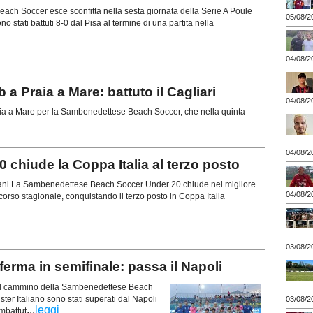
ch Soccer esce sconfitta nella sesta giornata della Serie A Poule
05/08/2
no stati battuti 8-0 dal Pisa al termine di una partita nella
04/08/2
a Praia a Mare: battuto il Cagliari
04/08/2
aia a Mare per la Sambenedettese Beach Soccer, che nella quinta
04/08/2
chiude la Coppa Italia al terzo posto
iani La Sambenedettese Beach Soccer Under 20 chiude nel migliore
04/08/2
rcorso stagionale, conquistando il terzo posto in Coppa Italia
03/08/2
ferma in semifinale: passa il Napoli
e il cammino della Sambenedettese Beach
ster Italiano sono stati superati dal Napoli
03/08/2
...
leggi
ombattut