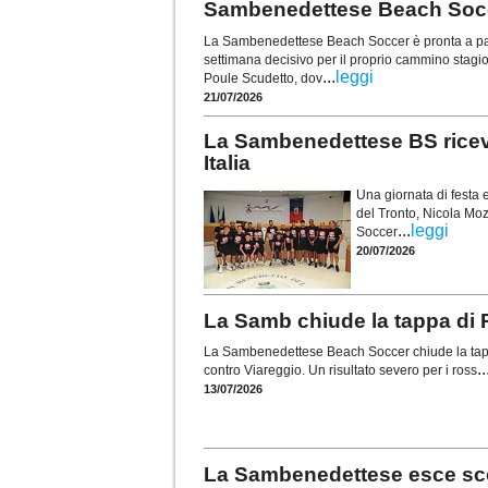
Sambenedettese Beach Soccer
La Sambenedettese Beach Soccer è pronta a part
settimana decisivo per il proprio cammino stagi
...
leggi
Poule Scudetto, dov
21/07/2026
La Sambenedettese BS ricev
Italia
Una giornata di festa 
del Tronto, Nicola Mo
...
leggi
Soccer
20/07/2026
La Samb chiude la tappa di P
La Sambenedettese Beach Soccer chiude la tappa
..
contro Viareggio. Un risultato severo per i ross
13/07/2026
La Sambenedettese esce scon