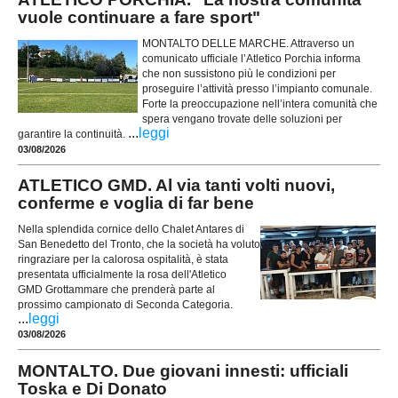
vuole continuare a fare sport"
MONTALTO DELLE MARCHE. Attraverso un
comunicato ufficiale l’Atletico Porchia informa
che non sussistono più le condizioni per
proseguire l’attività presso l’impianto comunale.
Forte la preoccupazione nell’intera comunità che
spera vengano trovate delle soluzioni per
...
leggi
garantire la continuità.
03/08/2026
ATLETICO GMD. Al via tanti volti nuovi,
conferme e voglia di far bene
Nella splendida cornice dello Chalet Antares di
San Benedetto del Tronto, che la società ha voluto
ringraziare per la calorosa ospitalità, è stata
presentata ufficialmente la rosa dell'Atletico
GMD Grottammare che prenderà parte al
prossimo campionato di Seconda Categoria.
...
leggi
03/08/2026
MONTALTO. Due giovani innesti: ufficiali
Toska e Di Donato