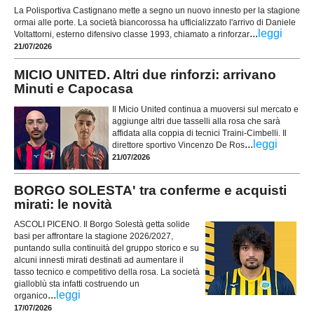
La Polisportiva Castignano mette a segno un nuovo innesto per la stagione
ormai alle porte. La società biancorossa ha ufficializzato l'arrivo di Daniele
...
leggi
Voltattorni, esterno difensivo classe 1993, chiamato a rinforzar
21/07/2026
MICIO UNITED. Altri due rinforzi: arrivano
Minuti e Capocasa
Il Micio United continua a muoversi sul mercato e
aggiunge altri due tasselli alla rosa che sarà
affidata alla coppia di tecnici Traini-Cimbelli. Il
...
leggi
direttore sportivo Vincenzo De Ros
21/07/2026
BORGO SOLESTA' tra conferme e acquisti
mirati: le novità
ASCOLI PICENO. Il Borgo Solestà getta solide
basi per affrontare la stagione 2026/2027,
puntando sulla continuità del gruppo storico e su
alcuni innesti mirati destinati ad aumentare il
tasso tecnico e competitivo della rosa. La società
gialloblù sta infatti costruendo un
...
leggi
organico
17/07/2026