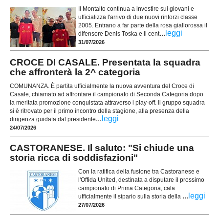
Il Montalto continua a investire sui giovani e
ufficializza l'arrivo di due nuovi rinforzi classe
2005. Entrano a far parte della rosa giallorossa il
...
leggi
difensore Denis Toska e il cent
31/07/2026
CROCE DI CASALE. Presentata la squadra
che affronterà la 2^ categoria
COMUNANZA. È partita ufficialmente la nuova avventura del Croce di
Casale, chiamato ad affrontare il campionato di Seconda Categoria dopo
la meritata promozione conquistata attraverso i play-off. Il gruppo squadra
si è ritrovato per il primo incontro della stagione, alla presenza della
...
leggi
dirigenza guidata dal presidente
24/07/2026
CASTORANESE. Il saluto: "Si chiude una
storia ricca di soddisfazioni"
Con la ratifica della fusione tra Castoranese e
l'Offida United, destinata a disputare il prossimo
campionato di Prima Categoria, cala
...
leggi
ufficialmente il sipario sulla storia della
27/07/2026