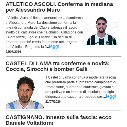
ATLETICO ASCOLI. Conferma in mediana
per Alessandro Muro
L’Atletico Ascoli è lieto di annunciare la riconferma
di Alessandro Muro. La decisione conferma la
linea di continuità del Club e valorizza il lavoro
svolto dal calciatore che ha chiuso la stagione con
34 presenze, 3 gol e 3 assist. "Ho deciso di
rimanere perché credo fortemente nel progetto
...
leggi
dell’Atletico. Ringrazio la f
22/07/2026
CASTEL DI LAMA tra conferme e novità:
Coccia, Sirocchi e bomber Galli
Il Castel di Lama continua a modellare la rosa
che prenderà parte al prossimo campionato di
Promozione, alternando conferme, giovani di
prospettiva e un innesto di assoluto prestigio. La
...
leggi
dirigenza biancazzurra prosegue cos
21/07/2026
CASTIGNANO. Innesto sulla fascia: ecco
Daniele Voltattorni