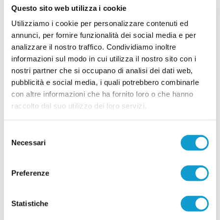
di prospettiva in vista della stagione 2026-2027.
Questo sito web utilizza i cookie
Faranno parte della preparazione estiva agli
ordini dello staff tecnico il centrocampista
Utilizziamo i cookie per personalizzare contenuti ed
...
leggi
Simo
annunci, per fornire funzionalità dei social media e per
14/07/2026
analizzare il nostro traffico. Condividiamo inoltre
MONTICELLI. Conferme importanti per
informazioni sul modo in cui utilizza il nostro sito con i
Mariani Gibellieri e Mattei
nostri partner che si occupano di analisi dei dati web,
ASCOLI PICENO. Il Monticelli Calcio comunica
pubblicità e social media, i quali potrebbero combinarle
che Marco Mariani Gibellieri e Giacomo Mattei
con altre informazioni che ha fornito loro o che hanno
saranno due calciatori del Monticelli anche per la
prossima stagione. Entrambi si apprestano a
raccolto dal suo utilizzo dei loro servizi.
vivere la loro quarta stagione in biancoazzurro. -
...
leggi
Tr
12/07/2026
Selezione
Necessari
del
CUPRENSE. Definito lo staff tecnico per la
consenso
prossima stagione
Preferenze
Prende ufficialmente il via la stagione 2026/2027,
con la società della Cuprense che ha svelato i
componenti dello staff tecnico della Prima
Squadra, chiamati a guidare il gruppo nel nuovo
Statistiche
campionato. A ricoprire il ruolo di allenatore sarà
...
leggi