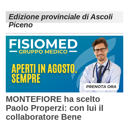
PESARO URBINO
PROMOZIONE
DIRETTA
Edizione provinciale di Ascoli
Carica la tua Rosa
1^ CATEGORIA
Piceno
2^ CATEGORIA
3^ CATEGORIA
GIOVANILI
MONTEFIORE ha scelto
Paolo Properzi: con lui il
collaboratore Bene