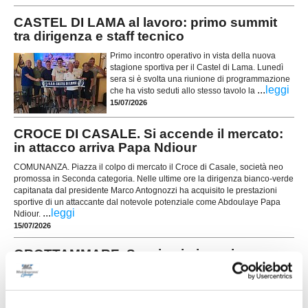
CASTEL DI LAMA al lavoro: primo summit
tra dirigenza e staff tecnico
Primo incontro operativo in vista della nuova
stagione sportiva per il Castel di Lama. Lunedì
sera si è svolta una riunione di programmazione
...
leggi
che ha visto seduti allo stesso tavolo la
15/07/2026
CROCE DI CASALE. Si accende il mercato:
in attacco arriva Papa Ndiour
COMUNANZA. Piazza il colpo di mercato il Croce di Casale, società neo
promossa in Seconda categoria. Nelle ultime ore la dirigenza bianco-verde
capitanata dal presidente Marco Antognozzi ha acquisito le prestazioni
sportive di un attaccante dal notevole potenziale come Abdoulaye Papa
...
leggi
Ndiour.
15/07/2026
GROTTAMMARE. Spazio ai giovani:
Nannuzzi e Fradiani in prima squadra
Il Grottammare continua a investire sul proprio
vivaio e promuove in prima squadra due giovani