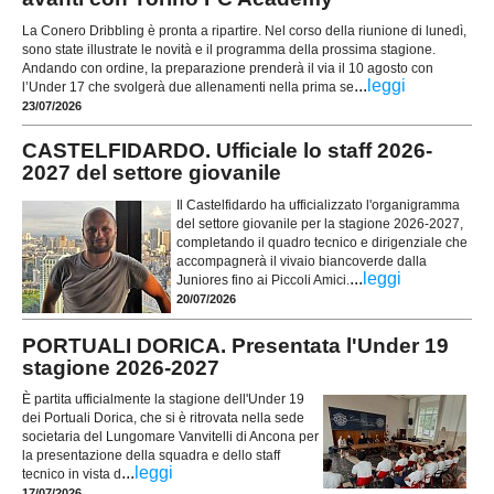
La Conero Dribbling è pronta a ripartire. Nel corso della riunione di lunedì,
sono state illustrate le novità e il programma della prossima stagione.
Andando con ordine, la preparazione prenderà il via il 10 agosto con
...
leggi
l’Under 17 che svolgerà due allenamenti nella prima se
23/07/2026
CASTELFIDARDO. Ufficiale lo staff 2026-
2027 del settore giovanile
Il Castelfidardo ha ufficializzato l'organigramma
del settore giovanile per la stagione 2026-2027,
completando il quadro tecnico e dirigenziale che
accompagnerà il vivaio biancoverde dalla
...
leggi
Juniores fino ai Piccoli Amici.
20/07/2026
PORTUALI DORICA. Presentata l'Under 19
stagione 2026-2027
È partita ufficialmente la stagione dell'Under 19
dei Portuali Dorica, che si è ritrovata nella sede
societaria del Lungomare Vanvitelli di Ancona per
la presentazione della squadra e dello staff
...
leggi
tecnico in vista d
17/07/2026