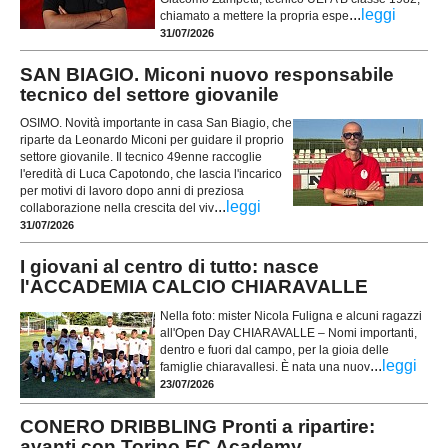
...
leggi
chiamato a mettere la propria espe
31/07/2026
SAN BIAGIO. Miconi nuovo responsabile
tecnico del settore giovanile
OSIMO. Novità importante in casa San Biagio, che
riparte da Leonardo Miconi per guidare il proprio
settore giovanile. Il tecnico 49enne raccoglie
l'eredità di Luca Capotondo, che lascia l'incarico
per motivi di lavoro dopo anni di preziosa
...
leggi
collaborazione nella crescita del viv
31/07/2026
I giovani al centro di tutto: nasce
l'ACCADEMIA CALCIO CHIARAVALLE
Nella foto: mister Nicola Fuligna e alcuni ragazzi
all'Open Day CHIARAVALLE – Nomi importanti,
dentro e fuori dal campo, per la gioia delle
...
leggi
famiglie chiaravallesi. È nata una nuov
23/07/2026
CONERO DRIBBLING Pronti a ripartire:
avanti con Torino FC Academy