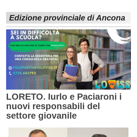
PESARO URBINO
PROMOZIONE
DIRETTA
Edizione provinciale di Ancona
Carica la tua Rosa
1^ CATEGORIA
2^ CATEGORIA
3^ CATEGORIA
GIOVANILI
LORETO. Iurlo e Paciaroni i
nuovi responsabili del
settore giovanile