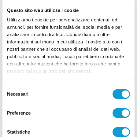
Nella foto: Mauro Bertarelli e il presidente
Questo sito web utilizza i cookie
Maximiliano Ciucciomei Il Castelfidardo Academy
volta pagina e annuncia ufficialmente la nuova
Utilizziamo i cookie per personalizzare contenuti ed
guida tecnica per la stagione sportiva 2026/2027.
annunci, per fornire funzionalità dei social media e per
...
leggi
La società ha deciso di aff
21/06/2026
analizzare il nostro traffico. Condividiamo inoltre
informazioni sul modo in cui utilizza il nostro sito con i
FABRIANO CERRETO denuncia: "Giù le
nostri partner che si occupano di analisi dei dati web,
mani dai nostri ragazzi"
pubblicità e social media, i quali potrebbero combinarle
L’A.S.D. Fabriano Cerreto interviene con
con altre informazioni che ha fornito loro o che hanno
fermezza su una vicenda che, secondo quanto
raccolto dal suo utilizzo dei loro servizi.
denunciato dal club biancorosso, starebbe
coinvolgendo alcuni dei propri tesserati e le
rispettive famiglie. Attraverso una nota ufficiale, la
società ha reso noto di aver ricevuto
Selezione
...
leggi
segnalazioni dettagliate riguardanti presunti com
Necessari
del
20/06/2026
consenso
Vai all'edizione provinciale
Preferenze
Statistiche