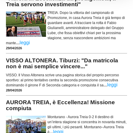
Treia servono investimenti"
TREIA. Dopo la vittoria del campionato di
Promozione, in casa Aurora Treia è già tempo di
guardare avanti. A tracciare la rotta è Fabio
Giulianelli, amministratore delegato del Gruppo
Lube, che fissa obiettivi chiari per la prossima
stagione, senza nascondere ambizioni ma
...
leggi
mante
29/04/2026
VISSO ALTONERA. Tiburzi: "Da matricola
non è mai semplice vincere..."
VISSO. Il Visso Altonera scrive una pagina storica del proprio percorso
sportivo: al primo tentativo centra la seconda promozione consecutiva
...
leggi
dominando il girone F di Seconda categoria e conquista il sa
28/04/2026
AURORA TREIA, è Eccellenza! Missione
compiuta
Monturano - Aurora Treia 0-2 Il destino di
un’intera stagione si concentra in novanta minuti,
gli ultimi, i più pesanti. Monturano–Aurora Treia
...
leggi
è