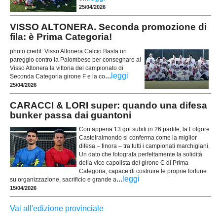
25/04/2026
VISSO ALTONERA. Seconda promozione di
fila: è Prima Categoria!
photo credit: Visso Altonera Calcio Basta un
pareggio contro la Palombese per consegnare al
Visso Altonera la vittoria del campionato di
...
leggi
Seconda Categoria girone F e la co
25/04/2026
CARACCI & LORI super: quando una difesa
bunker passa dai guantoni
Con appena 13 gol subiti in 26 partite, la Folgore
Castelraimondo si conferma come la miglior
difesa – finora – tra tutti i campionati marchigiani.
Un dato che fotografa perfettamente la solidità
della vice capolista del girone C di Prima
Categoria, capace di costruire le proprie fortune
...
leggi
su organizzazione, sacrificio e grande a
15/04/2026
Vai all'edizione provinciale