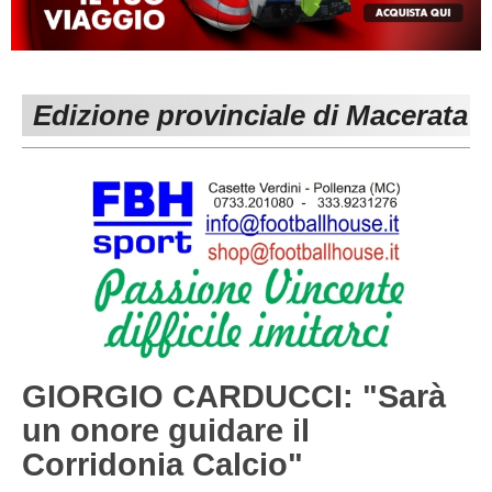
MACERATA
ECCELLENZA
REGIONALI
PESARO URBINO
PROMOZIONE
DIRETTA
Edizione provinciale di Macerata
Carica la tua Rosa
1^ CATEGORIA
2^ CATEGORIA
3^ CATEGORIA
GIOVANILI
GIORGIO CARDUCCI: "Sarà
un onore guidare il
Corridonia Calcio"