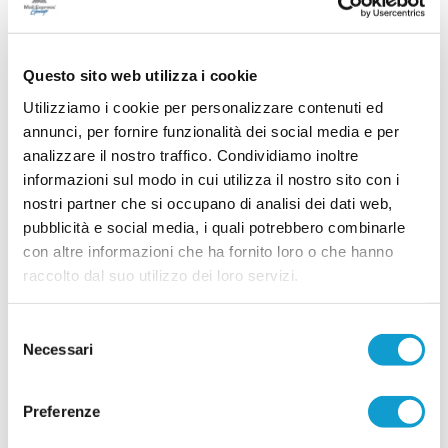
il calcio marchigiano
Il calcio marchigiano è sotto shock. In appena due
giorni quattro giovani calciatori hanno perso la
vita in due distinti e drammatici incidenti stradali,
Questo sito web utilizza i cookie
lasciando un vuoto enorme nelle loro famiglie,
nelle società di appartenenza e in tutto il
Utilizziamo i cookie per personalizzare contenuti ed
movimento calcistico regionale. L'ultima terribile
annunci, per fornire funzionalità dei social media e per
...
leggi
notizia è arrivata nelle sco
16/06/2026
analizzare il nostro traffico. Condividiamo inoltre
informazioni sul modo in cui utilizza il nostro sito con i
Nasce la CIVITANOVESE MG: accordo fatto!
nostri partner che si occupano di analisi dei dati web,
Rossoblu in Eccellenza
pubblicità e social media, i quali potrebbero combinarle
CIVITANOVA MARCHE. La Civitanovese riparte
con altre informazioni che ha fornito loro o che hanno
dall’Eccellenza. È stato infatti raggiunto l’accordo
raccolto dal suo utilizzo dei loro servizi.
che consentirà al club rossoblù di prendere parte
al massimo campionato dilettantistico regionale
nella prossima stagione con la denominazione di
"Civitanovese Mg".Nella giornata odierna il
Selezione
...
leggi
presidente
Necessari
del
18/06/2026
consenso
POTENZA PICENA. Comotto: "In una gara
Preferenze
abbiamo capito la nostra forza"