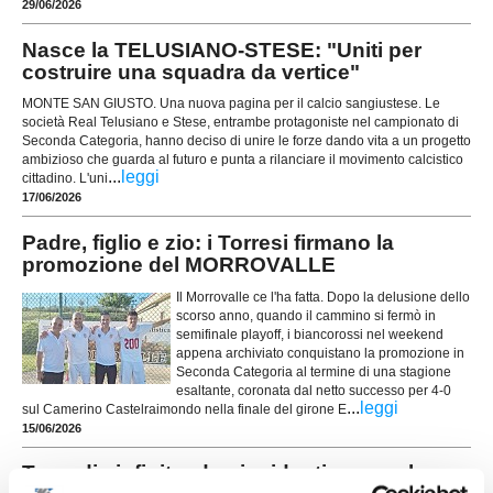
29/06/2026
Nasce la TELUSIANO-STESE: "Uniti per
costruire una squadra da vertice"
MONTE SAN GIUSTO. Una nuova pagina per il calcio sangiustese. Le
società Real Telusiano e Stese, entrambe protagoniste nel campionato di
Seconda Categoria, hanno deciso di unire le forze dando vita a un progetto
ambizioso che guarda al futuro e punta a rilanciare il movimento calcistico
...
leggi
cittadino. L'uni
17/06/2026
Padre, figlio e zio: i Torresi firmano la
promozione del MORROVALLE
Il Morrovalle ce l'ha fatta. Dopo la delusione dello
scorso anno, quando il cammino si fermò in
semifinale playoff, i biancorossi nel weekend
appena archiviato conquistano la promozione in
Seconda Categoria al termine di una stagione
esaltante, coronata dal netto successo per 4-0
...
leggi
sul Camerino Castelraimondo nella finale del girone E
15/06/2026
Tragedia infinita: due incidenti sconvolgono