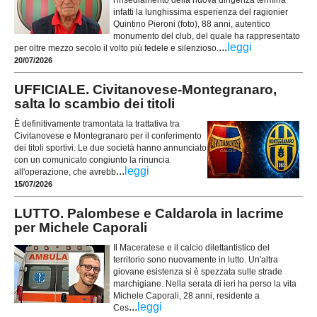
l'insediamento della nuova dirigenza termina
infatti la lunghissima esperienza del ragionier
Quintino Pieroni (foto), 88 anni, autentico
monumento del club, del quale ha rappresentato
...
leggi
per oltre mezzo secolo il volto più fedele e silenzioso.
20/07/2026
UFFICIALE. Civitanovese-Montegranaro,
salta lo scambio dei titoli
È definitivamente tramontata la trattativa tra
Civitanovese e Montegranaro per il conferimento
dei titoli sportivi. Le due società hanno annunciato
con un comunicato congiunto la rinuncia
...
leggi
all'operazione, che avrebb
15/07/2026
LUTTO. Palombese e Caldarola in lacrime
per Michele Caporali
Il Maceratese e il calcio dilettantistico del
territorio sono nuovamente in lutto. Un'altra
giovane esistenza si è spezzata sulle strade
marchigiane. Nella serata di ieri ha perso la vita
Michele Caporali, 28 anni, residente a
...
leggi
Ces