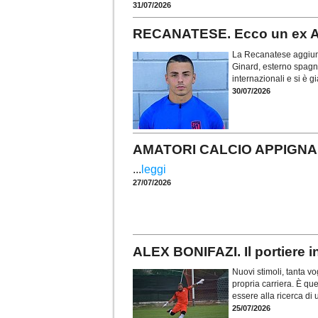
31/07/2026
RECANATESE. Ecco un ex At
La Recanatese aggiunge
Ginard, esterno spagn
internazionali e si è 
30/07/2026
AMATORI CALCIO APPIGNANO.
...
leggi
27/07/2026
ALEX BONIFAZI. Il portiere i
Nuovi stimoli, tanta vo
propria carriera. È qu
essere alla ricerca di
25/07/2026