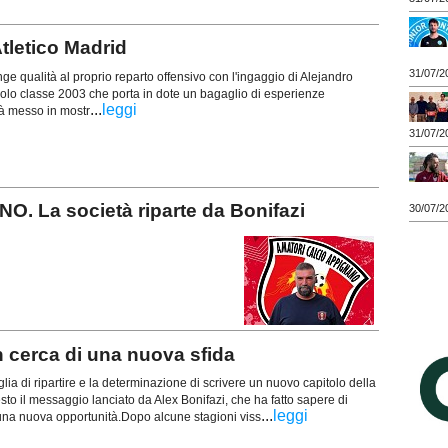
letico Madrid
31/07/2
 qualità al proprio reparto offensivo con l'ingaggio di Alejandro
olo classe 2003 che porta in dote un bagaglio di esperienze
...
leggi
già messo in mostr
31/07/2
 La società riparte da Bonifazi
30/07/2
n cerca di una nuova sfida
glia di ripartire e la determinazione di scrivere un nuovo capitolo della
esto il messaggio lanciato da Alex Bonifazi, che ha fatto sapere di
...
leggi
 una nuova opportunità.Dopo alcune stagioni viss