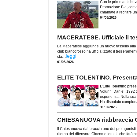
Con le prime amichevol
Promozione B e, come 
chiamate a recitare un
04/08/2026
MACERATESE. Ufficiale il te
La Maceratese aggiunge un nuovo tassello alla r
club biancorosso ha ufficializzato il tesseramen
...
leggi
cla
01/08/2026
ELITE TOLENTINO. Presentati 
L’Elite Tolentino prese
Volunni Daniel, 1992 d
esperienza. Nella sua 
Ha disputato campionat
31/07/2026
CHIESANUOVA riabbraccia 
Il Chiesanuova riabbraccia uno dei protagonisti d
ritorno del difensore Giacomo Iommi, che farà pa