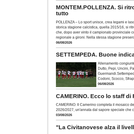
MONTEM.POLLENZA. Si ritrov
tutto
POLLENZA – Lo sport unisce, crea legami e lascia
storica stagione calcistica, quella 2015/16, si r
che, dopo aver vinto il campionato provinciale 
regionale a gironi. Nella stessa stagione presero
06/08/2026
SETTEMPEDA. Buone indicazi
Allenamento congiunto
Dutto, Pepi, Uncini, P
Guermandi.Settempeda 
Codoni, Scocco, Sfrap
06/08/2026
CAMERINO. Ecco lo staff di F
CAMERINO. Il Camerino completa il mosaico del
2026/2027, un'annata dal sapore speciale che 
03/08/2026
"La Civitanovese alza il live