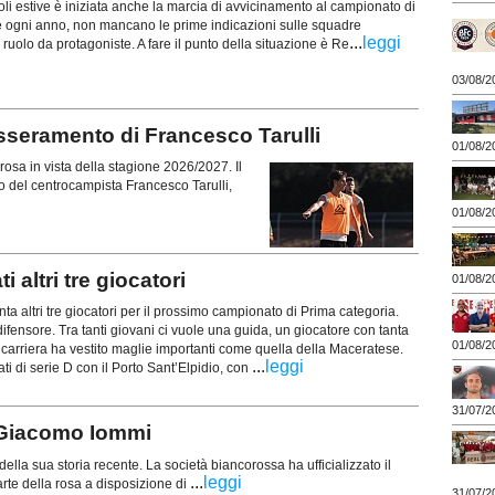
i estive è iniziata anche la marcia di avvicinamento al campionato di
ogni anno, non mancano le prime indicazioni sulle squadre
...
leggi
 ruolo da protagoniste. A fare il punto della situazione è Re
03/08/2
sseramento di Francesco Tarulli
01/08/2
osa in vista della stagione 2026/2027. Il
to del centrocampista Francesco Tarulli,
01/08/2
altri tre giocatori
01/08/2
nta altri tre giocatori per il prossimo campionato di Prima categoria.
ifensore. Tra tanti giovani ci vuole una guida, un giocatore con tanta
01/08/2
carriera ha vestito maglie importanti come quella della Maceratese.
...
leggi
i di serie D con il Porto Sant’Elpidio, con
31/07/2
Giacomo Iommi
ella sua storia recente. La società biancorossa ha ufficializzato il
...
leggi
rte della rosa a disposizione di
31/07/2