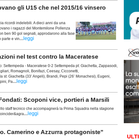
ano gli U15 che nel 2015/16 vinsero
 ricordi indelebili. A dieci anni da una
itrovano i ragazzi del Montemilone Pollenza
con ben 90 gol segnati, approdarono alla fase
...
leggi
 parte e vin
oni nel test contro la Maceratese
: Settempeda - Maceratese 0-2 Settempeda pt: Giachetta, Zappasodi,
agliari, Romagnoli, Bonifazi, Ceesay, Cicconetti,
st: Giachetta (33’ Angeli), Brandi, Pepi (26’ Monachesi), Eugeni,
...
leggi
pini, Pa
ondati: Scoponi vice, portieri a Marsili
lo staff tecnico che accompagnerà la Prima Squadra nella stagione
...
leggi
coincider&agra
llo. Camerino e Azzurra protagoniste"
ULT