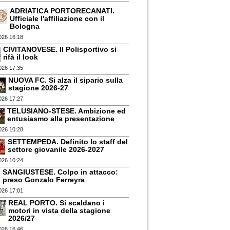
ADRIATICA PORTORECANATI.
Ufficiale l'affiliazione con il
Bologna
026 16:18
CIVITANOVESE. Il Polisportivo si
rifà il look
026 17:35
NUOVA FC. Si alza il sipario sulla
stagione 2026-27
026 17:27
TELUSIANO-STESE. Ambizione ed
entusiasmo alla presentazione
026 10:28
SETTEMPEDA. Definito lo staff del
settore giovanile 2026-2027
026 10:24
SANGIUSTESE. Colpo in attacco:
preso Gonzalo Ferreyra
026 17:01
REAL PORTO. Si scaldano i
motori in vista della stagione
2026/27
026 16:46