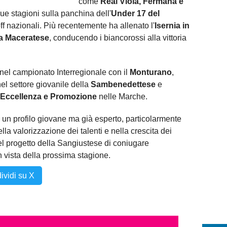
come
Real Viola, Fermana e
due stagioni sulla panchina dell'
Under 17 del
off nazionali. Più recentemente ha allenato l'
Isernia in
la Maceratese
, conducendo i biancorossi alla vittoria
 nel campionato Interregionale con il
Monturano
,
el settore giovanile della
Sambenedettese
e
Eccellenza e Promozione
nelle Marche.
un profilo giovane ma già esperto, particolarmente
a valorizzazione dei talenti e nella crescita dei
el progetto della Sangiustese di coniugare
n vista della prossima stagione.
ividi su X