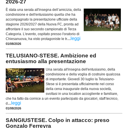
2026-27
È stata una serata all'insegna dell’amicizia, della
condivisione e dell'entusiasmo quella che ha
accompagnato la presentazione ufficiale della
stagione 2026/2027 della Nuova FC, pronta ad
affrontare il suo secondo campionato di Terza
Categoria. L'evento, ospitato presso l'oratorio di
...
leggi
Chiesanuova, ha visto protagoniste le tr
01/08/2026
TELUSIANO-STESE. Ambizione ed
entusiasmo alla presentazione
Una serata all'insegna dell'entusiasmo, della
condivisione e della voglia di costruire qualcosa
di importante. Giovedì 30 luglio la Telusiano-
Stese si è presentata ufficialmente nel corso
della cena inaugurale della nuova società,
svoltasi in una location accogliente e familiare,
che ha fatto da cornice a un evento partecipato da giocatori, staff tecnico,
...
leggi
d
01/08/2026
SANGIUSTESE. Colpo in attacco: preso
Gonzalo Ferreyra