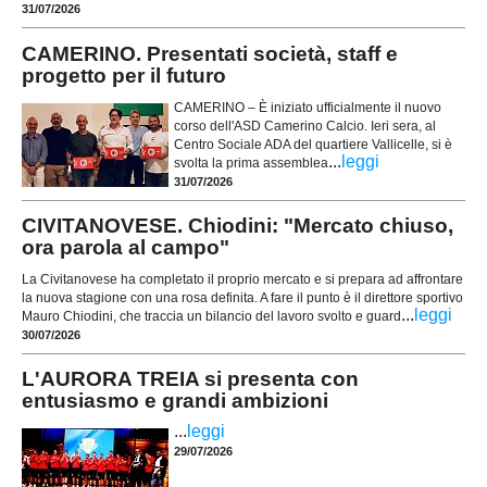
31/07/2026
CAMERINO. Presentati società, staff e
progetto per il futuro
CAMERINO – È iniziato ufficialmente il nuovo
corso dell'ASD Camerino Calcio. Ieri sera, al
Centro Sociale ADA del quartiere Vallicelle, si è
...
leggi
svolta la prima assemblea
31/07/2026
CIVITANOVESE. Chiodini: "Mercato chiuso,
ora parola al campo"
La Civitanovese ha completato il proprio mercato e si prepara ad affrontare
la nuova stagione con una rosa definita. A fare il punto è il direttore sportivo
...
leggi
Mauro Chiodini, che traccia un bilancio del lavoro svolto e guard
30/07/2026
L'AURORA TREIA si presenta con
entusiasmo e grandi ambizioni
...
leggi
29/07/2026