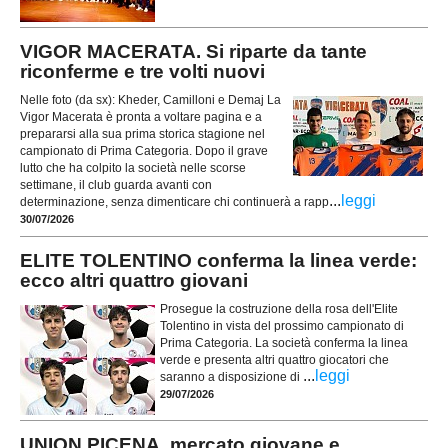
VIGOR MACERATA. Si riparte da tante
riconferme e tre volti nuovi
Nelle foto (da sx): Kheder, Camilloni e Demaj La
Vigor Macerata è pronta a voltare pagina e a
prepararsi alla sua prima storica stagione nel
campionato di Prima Categoria. Dopo il grave
lutto che ha colpito la società nelle scorse
settimane, il club guarda avanti con
...
leggi
determinazione, senza dimenticare chi continuerà a rapp
30/07/2026
ELITE TOLENTINO conferma la linea verde:
ecco altri quattro giovani
Prosegue la costruzione della rosa dell'Elite
Tolentino in vista del prossimo campionato di
Prima Categoria. La società conferma la linea
verde e presenta altri quattro giocatori che
...
leggi
saranno a disposizione di
29/07/2026
UNION PICENA, mercato giovane e