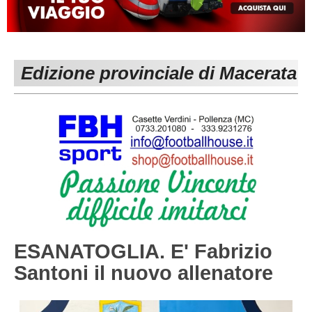
MACERATA
ECCELLENZA
REGIONALI
PESARO URBINO
PROMOZIONE
DIRETTA
Edizione provinciale di Macerata
Carica la tua Rosa
1^ CATEGORIA
2^ CATEGORIA
3^ CATEGORIA
GIOVANILI
ESANATOGLIA. E' Fabrizio
Santoni il nuovo allenatore