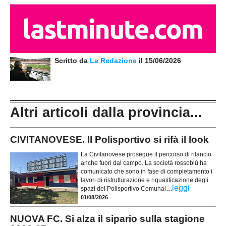
Scritto da
La Redazione
il 15/06/2026
Altri articoli dalla provincia...
CIVITANOVESE. Il Polisportivo si rifà il look
La Civitanovese prosegue il percorso di rilancio
anche fuori dal campo. La società rossoblù ha
comunicato che sono in fase di completamento i
lavori di ristrutturazione e riqualificazione degli
...
leggi
spazi del Polisportivo Comunal
01/08/2026
NUOVA FC. Si alza il sipario sulla stagione