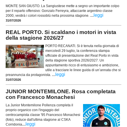
MONTE SAN GIUSTO. La Sangiustese mette a segno un importante colpo
per il reparto offensivo: Gonzalo Ferreyra, attaccante argentino classe
...
leggi
2000, vestirà i colori rossoblù nella prossima stagione.
31/07/2026
REAL PORTO. Si scaldano i motori in vista
della stagione 2026/27
PORTO RECANATI. Si è tenuta nella giornata di
mercoledì 29 luglio, la conferenza stampa
ufficiale di presentazione del Real Porto in vista
della stagione sportiva 2026/2027. Un
appuntamento ricco di entusiasmo e ambizione,
utile a tracciare le linee guida di un’annata che si
...
leggi
preannuncia da protagonista.
31/07/2026
JUNIOR MONTEMILONE. Rosa completata
con Francesco Monachesi
La Junior Montemilone Pollenza completa il
proprio organico con l'ingaggio del
centrocampista classe '95 Francesco Monachesi
(foto), reduce dall'ultima stagione al CSKA
...
leggi
Corridonia