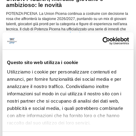
ambizioso: le novità
POTENZA PICENA. La Union Picena continua a costruire con decisione la
rosa che affronterà la stagione 2026/2027, puntando su un mix di giovani
talenti, giocatori già pronti per la categoria e figure di esperienza nell'area
tecnica. Il club di Potenza Picena ha ufficializzato una serie di innesti che
...
leggi
confermano la volontà di dare contin
29/07/2026
LORESE. Prende forma la nuova squadra di
mister Malatesta
Questo sito web utilizza i cookie
...
leggi
Utilizziamo i cookie per personalizzare contenuti ed
28/07/2026
annunci, per fornire funzionalità dei social media e per
analizzare il nostro traffico. Condividiamo inoltre
informazioni sul modo in cui utilizza il nostro sito con i
nostri partner che si occupano di analisi dei dati web,
RICCI: "Mercato importante, ora dobbiamo
pubblicità e social media, i quali potrebbero combinarle
diventare una squadra"
con altre informazioni che ha fornito loro o che hanno
...
leggi
raccolto dal suo utilizzo dei loro servizi.
28/07/2026