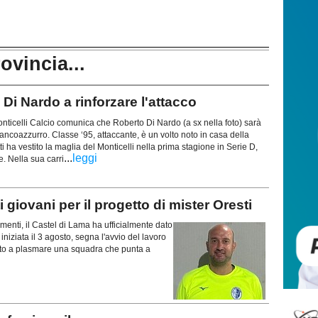
rovincia...
i Nardo a rinforzare l'attacco
ticelli Calcio comunica che Roberto Di Nardo (a sx nella foto) sarà
ancoazzurro. Classe ‘95, attaccante, è un volto noto in casa della
ti ha vestito la maglia del Monticelli nella prima stagione in Serie D,
...
leggi
e. Nella sua carri
giovani per il progetto di mister Oresti
enti, il Castel di Lama ha ufficialmente dato
niziata il 3 agosto, segna l'avvio del lavoro
mato a plasmare una squadra che punta a