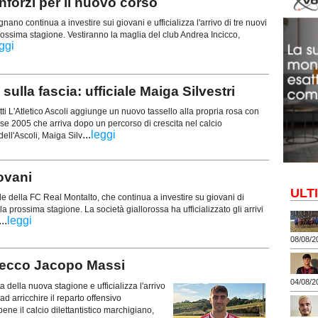
forzi per il nuovo corso
no continua a investire sui giovani e ufficializza l'arrivo di tre nuovi
 prossima stagione. Vestiranno la maglia del club Andrea Incicco,
ggi
lla fascia: ufficiale Maiga Silvestri
tti L'Atletico Ascoli aggiunge un nuovo tassello alla propria rosa con
sse 2005 che arriva dopo un percorso di crescita nel calcio
...
leggi
dell'Ascoli, Maiga Silv
ovani
ULT
e della FC Real Montalto, che continua a investire su giovani di
lla prossima stagione. La società giallorossa ha ufficializzato gli arrivi
...
leggi
08/08/2
 ecco Jacopo Massi
04/08/2
a della nuova stagione e ufficializza l'arrivo
d arricchire il reparto offensivo
e il calcio dilettantistico marchigiano,