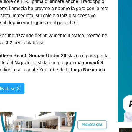
 autore dell'1-0, prima di firmare anche il raddoppio
ierre Lamezia ha provato a riaprire la gara con la rete
 stata immediata: sul calcio d'inizio successivo
sul doppio vantaggio con il gol del 3-1.
ker, indirizzando definitivamente il match, mentre nel
ivo
4-2
per i calabresi.
tese Beach Soccer Under 20
stacca il pass per la
nterà il
Napoli
. La sfida è in programma
giovedì 9
n diretta sul canale YouTube della
Lega Nazionale
ividi su X