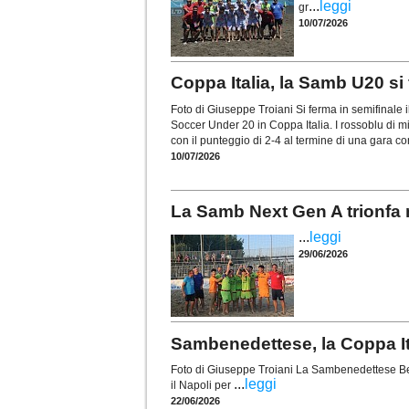
...
leggi
gr
10/07/2026
Coppa Italia, la Samb U20 si 
Foto di Giuseppe Troiani Si ferma in semifinal
Soccer Under 20 in Coppa Italia. I rossoblu di mi
con il punteggio di 2-4 al termine di una gara c
10/07/2026
La Samb Next Gen A trionfa 
...
leggi
29/06/2026
Sambenedettese, la Coppa Ital
Foto di Giuseppe Troiani La Sambenedettese Beach
...
leggi
il Napoli per
22/06/2026