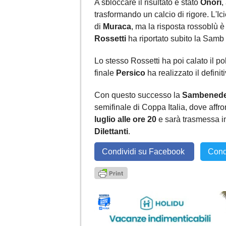
A sbloccare il risultato è stato
Onori
,
trasformando un calcio di rigore. L'Ic
di
Muraca
, ma la risposta rossoblù è
Rossetti
ha riportato subito la Samb 
Lo stesso Rossetti ha poi calato il po
finale
Persico
ha realizzato il definit
Con questo successo la
Sambenedet
semifinale di Coppa Italia, dove affro
luglio alle ore 20
e sarà trasmessa i
Dilettanti
.
Condividi su Facebook
Cond