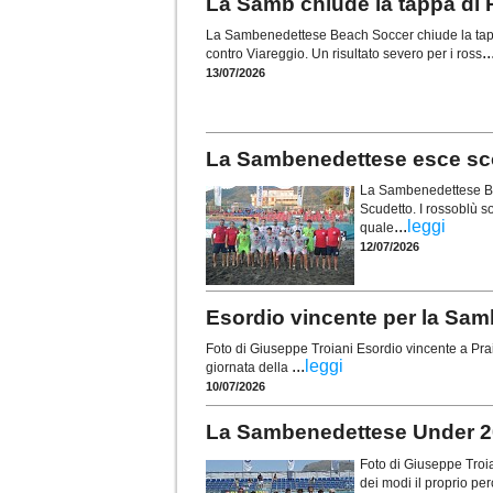
La Samb chiude la tappa di P
La Sambenedettese Beach Soccer chiude la tappa
..
contro Viareggio. Un risultato severo per i ross
13/07/2026
La Sambenedettese esce scon
La Sambenedettese Bea
Scudetto. I rossoblù so
...
leggi
quale
12/07/2026
Esordio vincente per la Samb 
Foto di Giuseppe Troiani Esordio vincente a Pr
...
leggi
giornata della
10/07/2026
La Sambenedettese Under 20 
Foto di Giuseppe Tro
dei modi il proprio pe