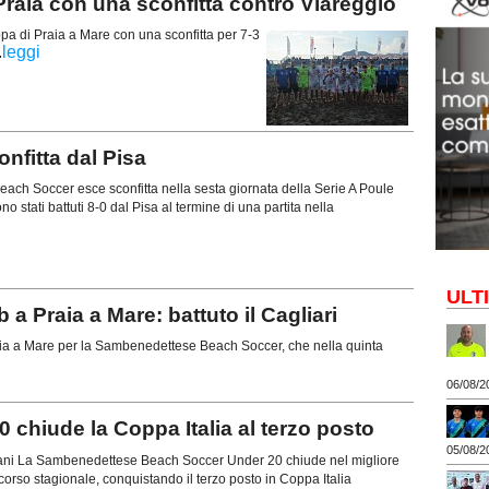
raia con una sconfitta contro Viareggio
 di Praia a Mare con una sconfitta per 7-3
.
leggi
fitta dal Pisa
ch Soccer esce sconfitta nella sesta giornata della Serie A Poule
no stati battuti 8-0 dal Pisa al termine di una partita nella
ULT
a Praia a Mare: battuto il Cagliari
aia a Mare per la Sambenedettese Beach Soccer, che nella quinta
06/08/2
chiude la Coppa Italia al terzo posto
05/08/2
iani La Sambenedettese Beach Soccer Under 20 chiude nel migliore
rcorso stagionale, conquistando il terzo posto in Coppa Italia