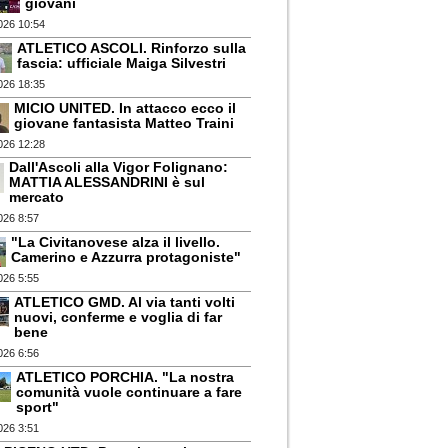
giovani
026 10:54
ATLETICO ASCOLI. Rinforzo sulla
fascia: ufficiale Maiga Silvestri
026 18:35
MICIO UNITED. In attacco ecco il
giovane fantasista Matteo Traini
026 12:28
Dall'Ascoli alla Vigor Folignano:
MATTIA ALESSANDRINI è sul
mercato
026 8:57
"La Civitanovese alza il livello.
Camerino e Azzurra protagoniste"
026 5:55
ATLETICO GMD. Al via tanti volti
nuovi, conferme e voglia di far
bene
026 6:56
ATLETICO PORCHIA. "La nostra
comunità vuole continuare a fare
sport"
026 3:51