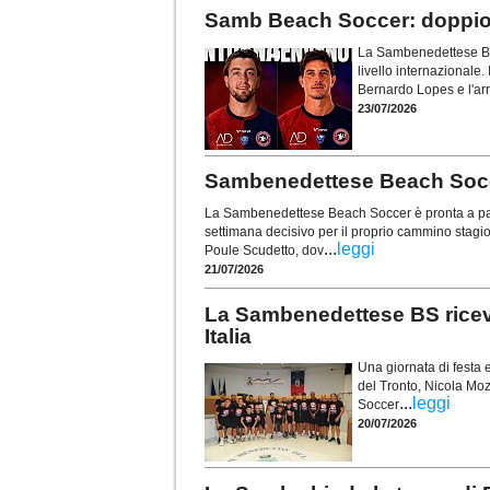
Samb Beach Soccer: doppio 
La Sambenedettese Bea
livello internazionale. 
Bernardo Lopes e l'arr
23/07/2026
Sambenedettese Beach Soccer
La Sambenedettese Beach Soccer è pronta a part
settimana decisivo per il proprio cammino stagi
...
leggi
Poule Scudetto, dov
21/07/2026
La Sambenedettese BS ricev
Italia
Una giornata di festa 
del Tronto, Nicola Mo
...
leggi
Soccer
20/07/2026