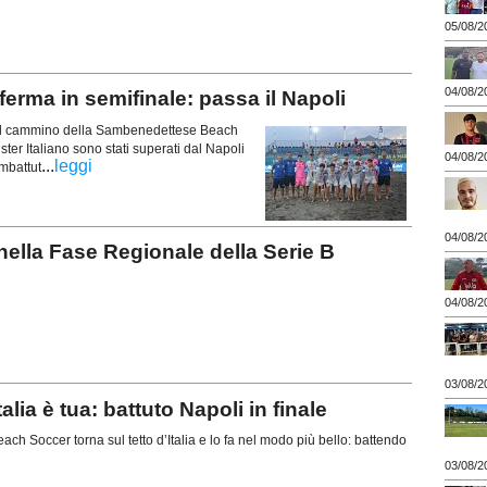
05/08/2
04/08/2
ferma in semifinale: passa il Napoli
e il cammino della Sambenedettese Beach
ster Italiano sono stati superati dal Napoli
04/08/2
...
leggi
ombattut
04/08/2
nella Fase Regionale della Serie B
04/08/2
03/08/2
ia è tua: battuto Napoli in finale
 Soccer torna sul tetto d’Italia e lo fa nel modo più bello: battendo
03/08/2