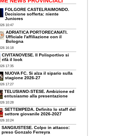
IME NEWS PROVINCIALI
FOLGORE CASTELRAIMONDO.
Decisione sofferta: niente
Juniores
026 10:47
ADRIATICA PORTORECANATI.
Ufficiale l'affiliazione con il
Bologna
026 16:18
CIVITANOVESE. Il Polisportivo si
rifà il look
026 17:35
NUOVA FC. Si alza il sipario sulla
stagione 2026-27
026 17:27
TELUSIANO-STESE. Ambizione ed
entusiasmo alla presentazione
026 10:28
SETTEMPEDA. Definito lo staff del
settore giovanile 2026-2027
026 10:24
SANGIUSTESE. Colpo in attacco:
preso Gonzalo Ferreyra