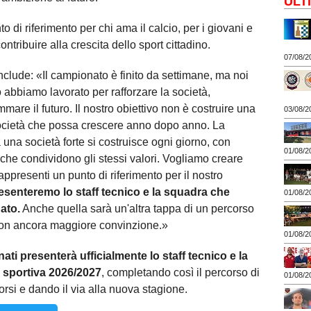
ULT
di riferimento per chi ama il calcio, per i giovani e
ntribuire alla crescita dello sport cittadino.
07/08/2
clude: «Il campionato è finito da settimane, ma noi
 abbiamo lavorato per rafforzare la società,
re il futuro. Il nostro obiettivo non è costruire una
03/08/2
ocietà che possa crescere anno dopo anno. La
una società forte si costruisce ogni giorno, con
01/08/2
he condividono gli stessi valori. Vogliamo creare
ppresenti un punto di riferimento per il nostro
senteremo lo staff tecnico e la squadra che
01/08/2
ato.
Anche quella sarà un'altra tappa di un percorso
 con ancora maggiore convinzione.»
01/08/2
ti presenterà ufficialmente lo staff tecnico e la
e sportiva 2026/2027
, completando così il percorso di
01/08/2
si e dando il via alla nuova stagione.