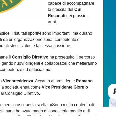
capace di accompagnare
la crescita del
CSI
Recanati
nei prossimi
anni.
ice: i risultati sportivi sono importanti, ma durano
i da un'organizzazione seria, competente e
gli stessi valori e la stessa passione.
mane il
Consiglio Direttivo
ha proseguito il percorso
olgendo nuovi dirigenti e collaboratori che metteranno
, competenze ed entusiasmo.
la
Vicepresidenza
. Accanto al presidente
Romano
lla società, entra come
Vice Presidente Giorgio
al Consiglio Direttivo.
menta così questa scelta: «Sono molto contento di
settimane ho avuto modo di conoscerlo meglio e di