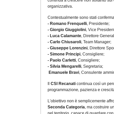
continua a crescere non soltanto sul
organizzativa.
Contestualmente sono stati confermati
- Romano Frenquelli
, Presidente;
- Giorgio Giuggiolini
, Vice Presiden
- Luca Calamante
, Direttore Genera
- Carlo Chiusaroli
, Team Manager;
- Giuseppe Lorenzini
, Direttore Spor
- Simone Principi
, Consigliere;
- Paolo Carletti
, Consigliere;
- Silvia Mengarelli
, Segretaria;
Emanuele Bravi
, Consulente ammini
Il
CSI Recanati
continua così un perco
programmazione, pazienza e crescita
L'obiettivo non è semplicemente affr
Seconda Categoria
, ma costruire u
nel territorio, capace di guardare con