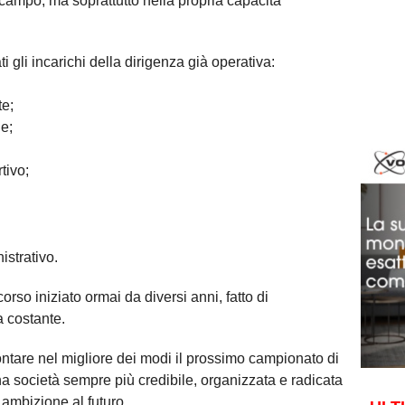
 campo, ma soprattutto nella propria capacità
 gli incarichi della dirigenza già operativa:
te;
le;
tivo;
strativo.
rso iniziato ormai da diversi anni, fatto di
 costante.
ontare nel migliore dei modi il prossimo campionato di
na società sempre più credibile, organizzata e radicata
 ambizione al futuro.