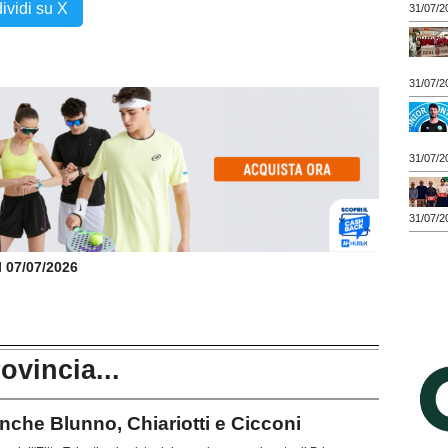
ividi su X
31/07/2
31/07/2
31/07/2
31/07/2
il 07/07/2026
rovincia...
che Blunno, Chiariotti e Cicconi