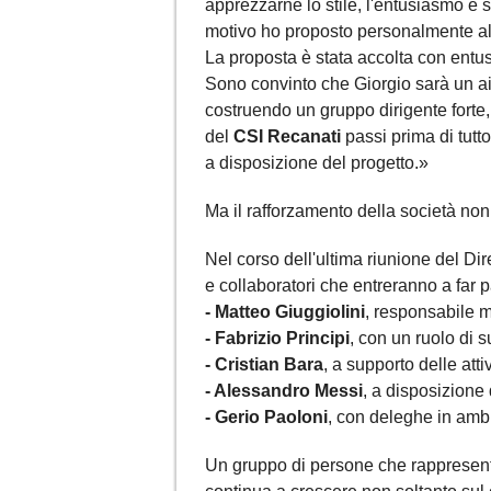
apprezzarne lo stile, l'entusiasmo e s
motivo ho proposto personalmente al 
La proposta è stata accolta con entusi
Sono convinto che Giorgio sarà un aiu
costruendo un gruppo dirigente forte
del
CSI Recanati
passi prima di tutt
a disposizione del progetto.»
Ma il rafforzamento della società non
Nel corso dell'ultima riunione del Dire
e collaboratori che entreranno a far p
- Matteo Giuggiolini
, responsabile m
- Fabrizio Principi
, con un ruolo di s
- Cristian Bara
, a supporto delle att
- Alessandro Messi
, a disposizione 
- Gerio Paoloni
, con deleghe in ambi
Un gruppo di persone che rappresent