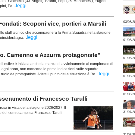
st: Giachetta (33’ Angeli), Brandi, Pepi (26’ Monachesi), Eugeni,
...
leggi
pini, Pa
03/08/2
ondati: Scoponi vice, portieri a Marsili
lo staff tecnico che accompagnerà la Prima Squadra nella stagione
...
leggi
coincider&agra
01/08/2
llo. Camerino e Azzurra protagoniste"
01/08/2
i estive è iniziata anche la marcia di avvicinamento al campionato di
ogni anno, non mancano le prime indicazioni sulle squadre
...
leggi
 ruolo da protagoniste. A fare il punto della situazione è Re
01/08/2
01/08/2
sseramento di Francesco Tarulli
osa in vista della stagione 2026/2027. Il
31/07/2
to del centrocampista Francesco Tarulli,
31/07/2