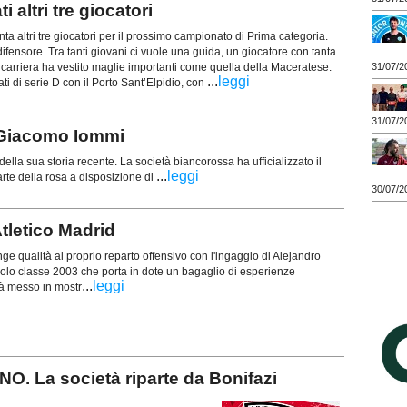
altri tre giocatori
nta altri tre giocatori per il prossimo campionato di Prima categoria.
ifensore. Tra tanti giovani ci vuole una guida, un giocatore con tanta
31/07/2
carriera ha vestito maglie importanti come quella della Maceratese.
...
leggi
i di serie D con il Porto Sant’Elpidio, con
31/07/2
Giacomo Iommi
ella sua storia recente. La società biancorossa ha ufficializzato il
...
leggi
rte della rosa a disposizione di
30/07/2
letico Madrid
 qualità al proprio reparto offensivo con l'ingaggio di Alejandro
olo classe 2003 che porta in dote un bagaglio di esperienze
...
leggi
già messo in mostr
 La società riparte da Bonifazi