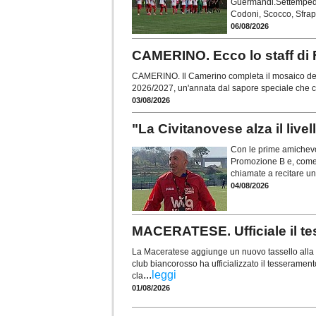
Guermandi.Settempeda 
Codoni, Scocco, Sfrap
06/08/2026
CAMERINO. Ecco lo staff di F
CAMERINO. Il Camerino completa il mosaico del
2026/2027, un'annata dal sapore speciale che 
03/08/2026
"La Civitanovese alza il live
Con le prime amichevol
Promozione B e, come 
chiamate a recitare un
04/08/2026
MACERATESE. Ufficiale il te
La Maceratese aggiunge un nuovo tassello alla r
club biancorosso ha ufficializzato il tesseramen
...
leggi
cla
01/08/2026