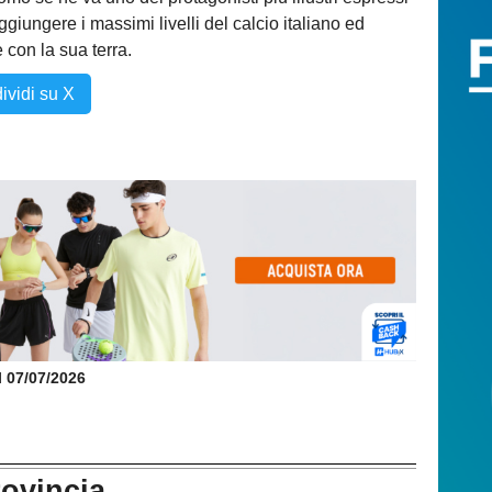
giungere i massimi livelli del calcio italiano ed
con la sua terra.
ividi su X
il 07/07/2026
rovincia...