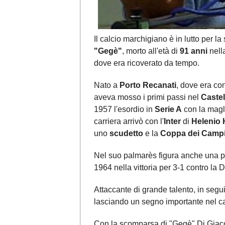
Il calcio marchigiano è in lutto per l
"Gegè"
, morto all'età di
91 anni
nella
dove era ricoverato da tempo.
Nato a
Porto Recanati
, dove era co
aveva mosso i primi passi nel
Castel
1957 l'esordio in
Serie A
con la magl
carriera arrivò con l'
Inter
di
Helenio 
uno
scudetto
e la
Coppa dei Camp
Nel suo palmarès figura anche una 
1964 nella vittoria per 3-1 contro la
Attaccante di grande talento, in segui
lasciando un segno importante nel c
Con la scomparsa di "Gegè" Di Giacom