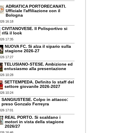
ADRIATICA PORTORECANATI.
Ufficiale l'affiliazione con il
Bologna
026 16:18
CIVITANOVESE. Il Polisportivo si
rifà il look
026 17:35
NUOVA FC. Si alza il sipario sulla
stagione 2026-27
026 17:27
TELUSIANO-STESE. Ambizione ed
entusiasmo alla presentazione
026 10:28
SETTEMPEDA. Definito lo staff del
settore giovanile 2026-2027
026 10:24
SANGIUSTESE. Colpo in attacco:
preso Gonzalo Ferreyra
026 17:01
REAL PORTO. Si scaldano i
motori in vista della stagione
2026/27
026 16:46