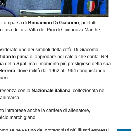
a scomparsa di
Beniamino Di Giacomo
, per tutti
 casa di cura Villa dei Pini di Civitanova Marche,
nsiderato uno dei simboli della città, Di Giacomo
fidardo
prima di approdare nel calcio che conta. Nel
ia della
Spal
, ma il momento più prestigioso della sua
Herrera
, dove militò dal 1962 al 1964 conquistando
ioni
.
presenza con la
Nazionale italiana
, collezionata nel
 Danimarca.
to intraprese anche la carriera di allenatore,
alcio marchigiano.
o se ne va uno dei protagonisti più illustri espressi