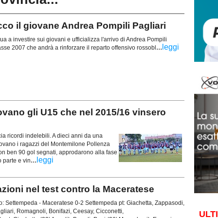
o il giovane Andrea Pompili Pagliari
 a investire sui giovani e ufficializza l'arrivo di Andrea Pompili
...
leggi
lasse 2007 che andrà a rinforzare il reparto offensivo rossobl
ano gli U15 che nel 2015/16 vinsero
 ricordi indelebili. A dieci anni da una
itrovano i ragazzi del Montemilone Pollenza
con ben 90 gol segnati, approdarono alla fase
...
leggi
 parte e vin
oni nel test contro la Maceratese
: Settempeda - Maceratese 0-2 Settempeda pt: Giachetta, Zappasodi,
agliari, Romagnoli, Bonifazi, Ceesay, Cicconetti,
ULT