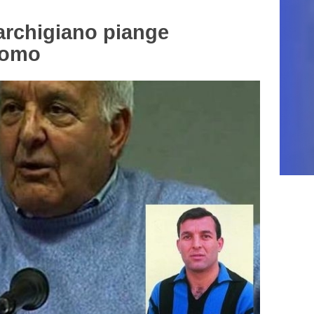
archigiano piange
como