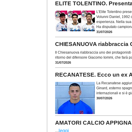
ELITE TOLENTINO. Presentati 
L’Elite Tolentino prese
Volunni Daniel, 1992 d
esperienza. Nella sua 
Ha disputato campionat
31/07/2026
CHIESANUOVA riabbraccia 
Il Chiesanuova riabbraccia uno dei protagonisti d
ritorno del difensore Giacomo Iommi, che farà pa
31/07/2026
RECANATESE. Ecco un ex At
La Recanatese aggiunge
Ginard, esterno spagn
internazionali e si è 
30/07/2026
AMATORI CALCIO APPIGNANO.
...
leggi