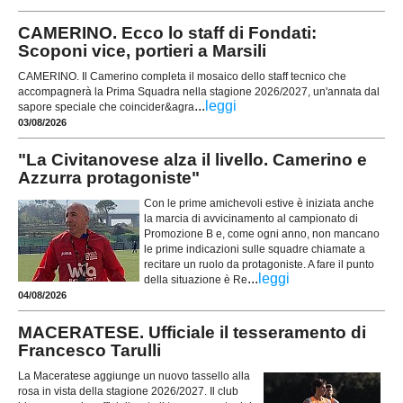
CAMERINO. Ecco lo staff di Fondati:
Scoponi vice, portieri a Marsili
CAMERINO. Il Camerino completa il mosaico dello staff tecnico che
accompagnerà la Prima Squadra nella stagione 2026/2027, un'annata dal
...
leggi
sapore speciale che coincider&agra
03/08/2026
"La Civitanovese alza il livello. Camerino e
Azzurra protagoniste"
Con le prime amichevoli estive è iniziata anche
la marcia di avvicinamento al campionato di
Promozione B e, come ogni anno, non mancano
le prime indicazioni sulle squadre chiamate a
recitare un ruolo da protagoniste. A fare il punto
...
leggi
della situazione è Re
04/08/2026
MACERATESE. Ufficiale il tesseramento di
Francesco Tarulli
La Maceratese aggiunge un nuovo tassello alla
rosa in vista della stagione 2026/2027. Il club