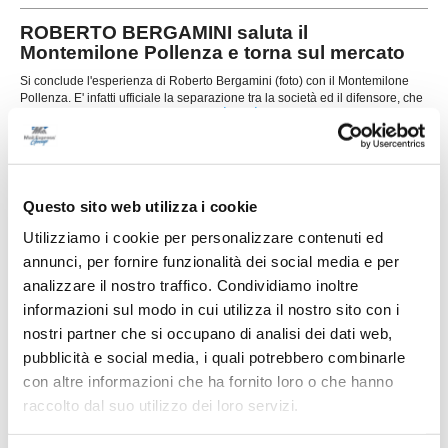
ROBERTO BERGAMINI saluta il
Montemilone Pollenza e torna sul mercato
Si conclude l'esperienza di Roberto Bergamini (foto) con il Montemilone
Pollenza. E' infatti ufficiale la separazione tra la società ed il difensore, che
...
leggi
da oggi è ufficialmente svincolato e
24/07/2026
MATELICA. Confermati i giovani Montella e
Pecci, promosso Rafanelli
Questo sito web utilizza i cookie
Il Matelica continua a investire sul proprio vivaio
Utilizziamo i cookie per personalizzare contenuti ed
e guarda al futuro confermando tre giovani che
faranno parte della rosa impegnata nel prossimo
annunci, per fornire funzionalità dei social media e per
campionato di Eccellenza. La società
analizzare il nostro traffico. Condividiamo inoltre
...
leggi
biancorossa ha infatti ufficializzato l
informazioni sul modo in cui utilizza il nostro sito con i
24/07/2026
nostri partner che si occupano di analisi dei dati web,
TRODICA. Novità anche fuori dal campo:
pubblicità e social media, i quali potrebbero combinarle
Angelini presidente onorario
con altre informazioni che ha fornito loro o che hanno
Giornata ricca di annunci in casa Trodica, che
raccolto dal suo utilizzo dei loro servizi.
continua a consolidare il proprio progetto in vista
della stagione 2026/2027 intervenendo sia