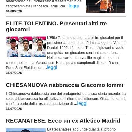
biancorosso ha ufficializzato il tesseramento del
...
leggi
centrocampista Francesco Tarulli, cla
01/08/2026
ELITE TOLENTINO. Presentati altri tre
giocatori
L’Elite Tolentino presenta altri tre giocatori per il
prossimo campionato di Prima categoria. Volunni
Daniel, 1992 difensore. Tra tanti giovani ci vuole
una guida, un giocatore con tanta esperienza.
Nella sua carriera ha vestito maglie importanti
come quella della Maceratese. Ha disputato campionati di serie D con il
...
leggi
Porto Sant’Elpidio, con
31/07/2026
CHIESANUOVA riabbraccia Giacomo Iommi
Il Chiesanuova riabbraccia uno dei protagonisti della sua storia recente. La
società biancorossa ha ufficializzato il ritorno del difensore Giacomo Iommi,
...
leggi
che farà parte della rosa a disposizione di
31/07/2026
RECANATESE. Ecco un ex Atletico Madrid
La Recanatese aggiunge qualità al proprio