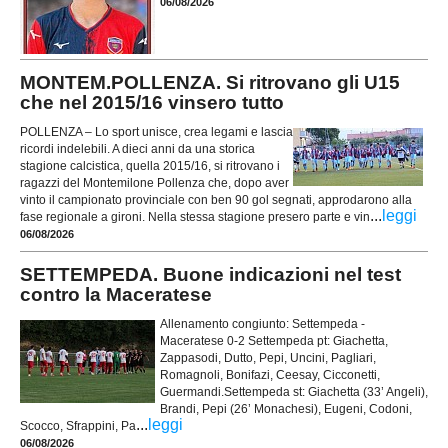
06/08/2026
MONTEM.POLLENZA. Si ritrovano gli U15
che nel 2015/16 vinsero tutto
POLLENZA – Lo sport unisce, crea legami e lascia
ricordi indelebili. A dieci anni da una storica
stagione calcistica, quella 2015/16, si ritrovano i
ragazzi del Montemilone Pollenza che, dopo aver
vinto il campionato provinciale con ben 90 gol segnati, approdarono alla
...
leggi
fase regionale a gironi. Nella stessa stagione presero parte e vin
06/08/2026
SETTEMPEDA. Buone indicazioni nel test
contro la Maceratese
Allenamento congiunto: Settempeda -
Maceratese 0-2 Settempeda pt: Giachetta,
Zappasodi, Dutto, Pepi, Uncini, Pagliari,
Romagnoli, Bonifazi, Ceesay, Cicconetti,
Guermandi.Settempeda st: Giachetta (33’ Angeli),
Brandi, Pepi (26’ Monachesi), Eugeni, Codoni,
...
leggi
Scocco, Sfrappini, Pa
06/08/2026