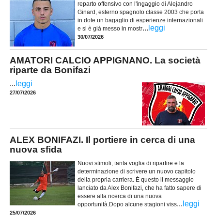
reparto offensivo con l'ingaggio di Alejandro
Ginard, esterno spagnolo classe 2003 che porta
in dote un bagaglio di esperienze internazionali
...
leggi
e si è già messo in mostr
30/07/2026
AMATORI CALCIO APPIGNANO. La società
riparte da Bonifazi
...
leggi
27/07/2026
ALEX BONIFAZI. Il portiere in cerca di una
nuova sfida
Nuovi stimoli, tanta voglia di ripartire e la
determinazione di scrivere un nuovo capitolo
della propria carriera. È questo il messaggio
lanciato da Alex Bonifazi, che ha fatto sapere di
essere alla ricerca di una nuova
...
leggi
opportunità.Dopo alcune stagioni viss
25/07/2026