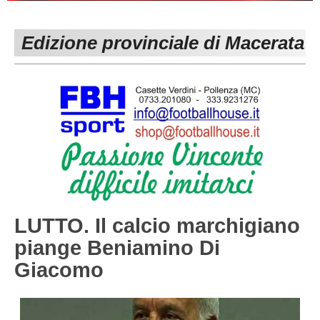
PESARO URBINO
PROMOZIONE
DIRETTA
Edizione provinciale di Macerata
Carica la tua Rosa
1^ CATEGORIA
2^ CATEGORIA
3^ CATEGORIA
GIOVANILI
LUTTO. Il calcio marchigiano
piange Beniamino Di
Giacomo