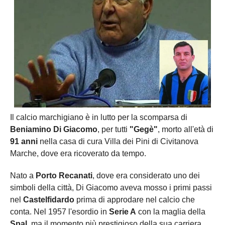
Il calcio marchigiano è in lutto per la scomparsa di
Beniamino Di Giacomo
, per tutti
"Gegè"
, morto all'età di
91 anni
nella casa di cura Villa dei Pini di Civitanova
Marche, dove era ricoverato da tempo.
Nato a
Porto Recanati
, dove era considerato uno dei
simboli della città, Di Giacomo aveva mosso i primi passi
nel
Castelfidardo
prima di approdare nel calcio che
conta. Nel 1957 l'esordio in
Serie A
con la maglia della
Spal
, ma il momento più prestigioso della sua carriera