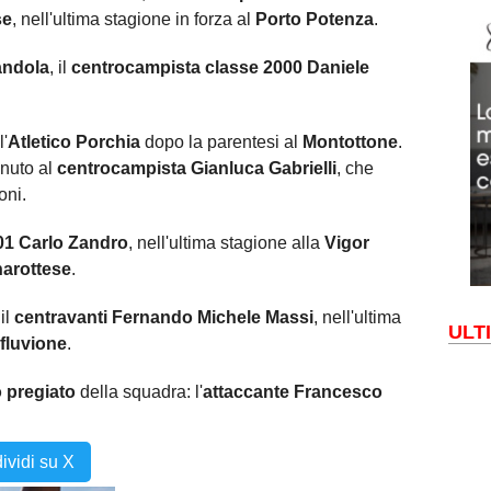
se
, nell'ultima stagione in forza al
Porto Potenza
.
ndola
, il
centrocampista classe 2000 Daniele
l'
Atletico Porchia
dopo la parentesi al
Montottone
.
enuto al
centrocampista Gianluca Gabrielli
, che
oni.
001 Carlo Zandro
, nell'ultima stagione alla
Vigor
arottese
.
il
centravanti Fernando Michele Massi
, nell'ultima
ULT
fluvione
.
 pregiato
della squadra: l'
attaccante Francesco
ividi su X