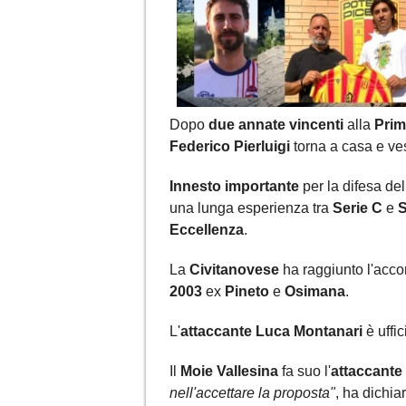
Dopo
due annate vincenti
alla
Prim
Federico Pierluigi
torna a casa e ve
Innesto importante
per la difesa de
una lunga esperienza tra
Serie C
e
S
Eccellenza
.
La
Civitanovese
ha raggiunto l'acc
2003
ex
Pineto
e
Osimana
.
L'
attaccante Luca Montanari
è uffi
Il
Moie Vallesina
fa suo l'
attaccante
nell'accettare la proposta"
, ha dichiar