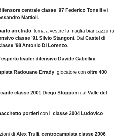
difensore centrale classe '97 Federico Tonelli
e il
essandro Mattioli
.
parto arretrato
: torna a vestire la maglia biancazzurra
ensivo classe '91 Silvio Stangoni
. Dal
Castel di
 classe '98 Antonio Di Lorenzo
.
'
esperto leader difensivo Davide Gabellini
.
pista Radouane Errady
, giocatore con
oltre 400
ccante classe 2001 Diego Stopponi
dal
Valle del
pacchetto portieri
con il
classe 2004 Ludovico
zioni di
Alex Trulli
,
centrocampista classe 2006