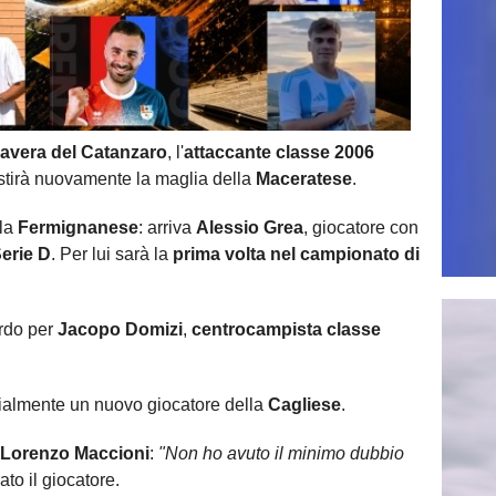
avera del Catanzaro
, l'
attaccante classe 2006
stirà nuovamente la maglia della
Maceratese
.
lla
Fermignanese
: arriva
Alessio Grea
, giocatore con
erie D
. Per lui sarà la
prima volta nel campionato di
ordo per
Jacopo Domizi
,
centrocampista classe
cialmente un nuovo giocatore della
Cagliese
.
 Lorenzo Maccioni
:
"Non ho avuto il minimo dubbio
ato il giocatore.