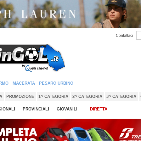
Contattaci
RMO
MACERATA
PESARO URBINO
A
PROMOZIONE
1^ CATEGORIA
2^ CATEGORIA
3^ CATEGORIA
IONALI
PROVINCIALI
GIOVANILI
DIRETTA