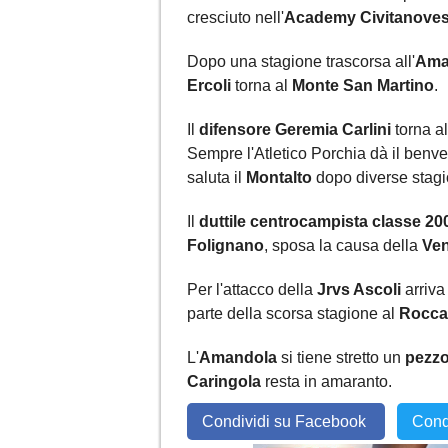
cresciuto nell'
Academy Civitanove
Dopo una stagione trascorsa all'
Ama
Ercoli
torna al
Monte San Martino
.
Il
difensore Geremia Carlini
torna al
Sempre l'Atletico Porchia dà il benv
saluta il
Montalto
dopo diverse stagi
Il
duttile centrocampista classe 2
Folignano
, sposa la causa della
Ven
Per l'attacco della
Jrvs Ascoli
arriva 
parte della scorsa stagione al
Rocca
L'
Amandola
si tiene stretto un
pezzo
Caringola
resta in amaranto.
Condividi su Facebook
Cond