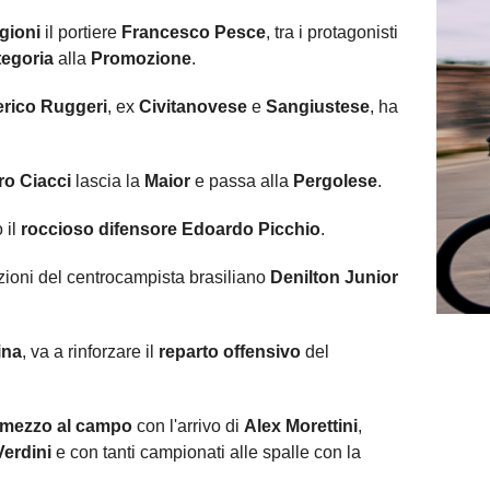
gioni
il portiere
Francesco Pesce
, tra i protagonisti
egoria
alla
Promozione
.
erico Ruggeri
, ex
Civitanovese
e
Sangiustese
, ha
ro Ciacci
lascia la
Maior
e passa alla
Pergolese
.
 il
roccioso difensore Edoardo Picchio
.
azioni del centrocampista brasiliano
Denilton Junior
ina
, va a rinforzare il
reparto offensivo
del
 mezzo al campo
con l'arrivo di
Alex Morettini
,
Verdini
e con tanti campionati alle spalle con la