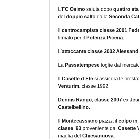
L'
FC Osimo
saluta dopo
quattro sta
del
doppio salto
dalla
Seconda Cat
Il
centrocampista classe 2001 Fed
firmato per il
Potenza Picena
.
L'
attaccante classe 2002 Alessand
La
Passatempese
toglie dal mercato
Il
Casette d’Ete
si assicura le prest
Venturim
, classe 1992.
Dennis Rango
,
classe 2007
ex
Jes
Castelbellino
.
Il
Montecassiano
piazza il
colpo in
classe '93
proveniente dal
Casette 
maglia del
Chiesanuova
.