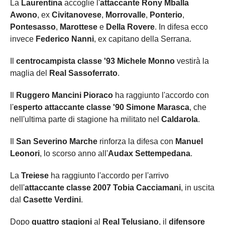
La
Laurentina
accoglie l'
attaccante Rony Mballa
Awono
, ex
Civitanovese
,
Morrovalle
,
Ponterio
,
Pontesasso
,
Marottese
e
Della Rovere
. In difesa ecco
invece
Federico Nanni
, ex capitano della Serrana.
Il
centrocampista classe '93 Michele Monno
vestirà la
maglia del
Real Sassoferrato
.
Il
Ruggero Mancini Pioraco
ha raggiunto l'accordo con
l'
esperto attaccante classe '90 Simone Marasca
, che
nell'ultima parte di stagione ha militato nel
Caldarola
.
Il
San Severino Marche
rinforza la difesa con
Manuel
Leonori
, lo scorso anno all'
Audax Settempedana
.
La
Treiese
ha raggiunto l'accordo per l'arrivo
dell'
attaccante classe 2007 Tobia Cacciamani
, in uscita
dal
Casette Verdini
.
Dopo
quattro stagioni
al
Real Telusiano
, il
difensore