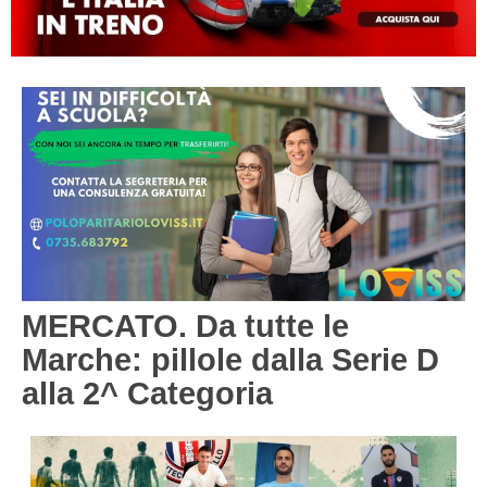
MACERATA
ECCELLENZA
REGIONALI
PESARO URBINO
PROMOZIONE
DIRETTA
Carica la tua Rosa
1^ CATEGORIA
2^ CATEGORIA
3^ CATEGORIA
GIOVANILI
MERCATO. Da tutte le
Marche: pillole dalla Serie D
alla 2^ Categoria