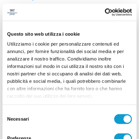
24/07/2026 -
MERCATO DILETTANTI. Gli ultimi affari da
tutte le Marche
23/07/2026 -
MERCATO DILETTANTI MARCHE. Raffica
da tutte le categorie
23/07/2026 -
ECCELLENZA e PROMOZIONE. Ufficiali gli
Questo sito web utilizza i cookie
organici: niente ripescaggi
Utilizziamo i cookie per personalizzare contenuti ed
22/07/2026 -
MERCATO NO STOP. Raffica dalla Serie D
annunci, per fornire funzionalità dei social media e per
alla Seconda Categoria
analizzare il nostro traffico. Condividiamo inoltre
22/07/2026 -
ECCELLENZA e PROMOZIONE. Iscrizioni
ok: si allontanano i ripescaggi
informazioni sul modo in cui utilizza il nostro sito con i
nostri partner che si occupano di analisi dei dati web,
21/07/2026 -
MERCATO DILETTANTI. Gli ultimi affari da
tutte le Marche
pubblicità e social media, i quali potrebbero combinarle
con altre informazioni che ha fornito loro o che hanno
raccolto dal suo utilizzo dei loro servizi.
Archivio Completo Slider
Selezione
Necessari
del
consenso
Preferenze