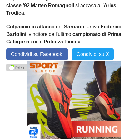
classe '92 Matteo Romagnoli
si accasa all'
Aries
Trodica
.
Colpaccio in attacco
del
Sarnano
: arriva
Federico
Bartolini
, vincitore dell'ultimo
campionato di Prima
Categoria
con il
Potenza Picena
.
Condividi su Facebook
Condividi su X