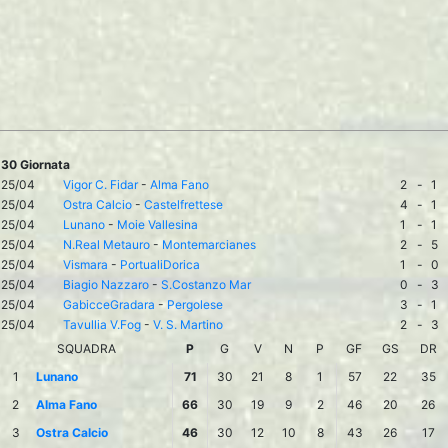
30 Giornata
25/04
Vigor C. Fidar
-
Alma Fano
2
-
1
25/04
Ostra Calcio
-
Castelfrettese
4
-
1
25/04
Lunano
-
Moie Vallesina
1
-
1
25/04
N.Real Metauro
-
Montemarcianes
2
-
5
25/04
Vismara
-
PortualiDorica
1
-
0
25/04
Biagio Nazzaro
-
S.Costanzo Mar
0
-
3
25/04
GabicceGradara
-
Pergolese
3
-
1
25/04
Tavullia V.Fog
-
V. S. Martino
2
-
3
SQUADRA
P
G
V
N
P
GF
GS
DR
1
Lunano
71
30
21
8
1
57
22
35
2
Alma Fano
66
30
19
9
2
46
20
26
3
Ostra Calcio
46
30
12
10
8
43
26
17