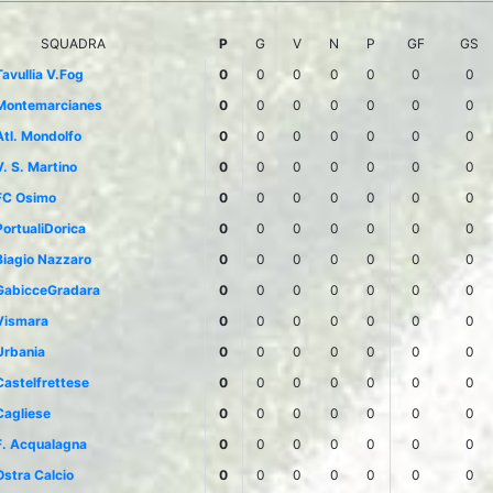
SQUADRA
P
G
V
N
P
GF
GS
Tavullia V.Fog
0
0
0
0
0
0
0
Montemarcianes
0
0
0
0
0
0
0
Atl. Mondolfo
0
0
0
0
0
0
0
V. S. Martino
0
0
0
0
0
0
0
FC Osimo
0
0
0
0
0
0
0
PortualiDorica
0
0
0
0
0
0
0
Biagio Nazzaro
0
0
0
0
0
0
0
GabicceGradara
0
0
0
0
0
0
0
Vismara
0
0
0
0
0
0
0
Urbania
0
0
0
0
0
0
0
Castelfrettese
0
0
0
0
0
0
0
Cagliese
0
0
0
0
0
0
0
F. Acqualagna
0
0
0
0
0
0
0
Ostra Calcio
0
0
0
0
0
0
0