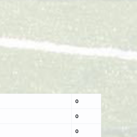
0
0
0