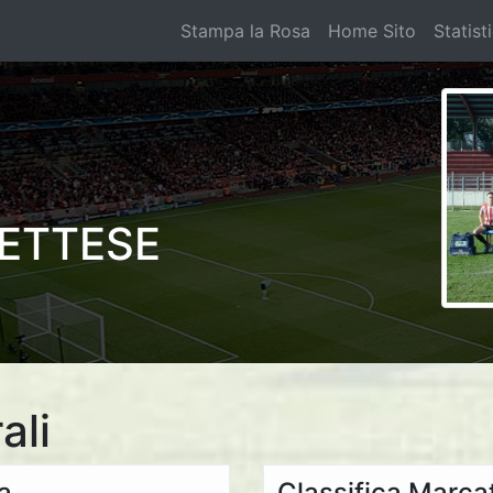
Stampa la Rosa
Home Sito
Statist
ETTESE
ali
ta
Classifica Marcat