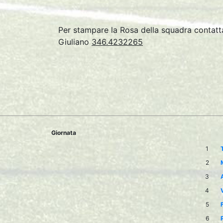
Per stampare la Rosa della squadra conta
Giuliano
346.4232265
Giornata
1
2
3
4
5
6