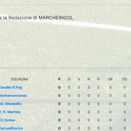
tta la Redazione di MARCHEINGOL.
SQUADRA
P
G
V
N
P
GF
GS
Tavullia V.Fog
0
0
0
0
0
0
0
Montemarcianes
0
0
0
0
0
0
0
Atl. Mondolfo
0
0
0
0
0
0
0
V. S. Martino
0
0
0
0
0
0
0
FC Osimo
0
0
0
0
0
0
0
PortualiDorica
0
0
0
0
0
0
0