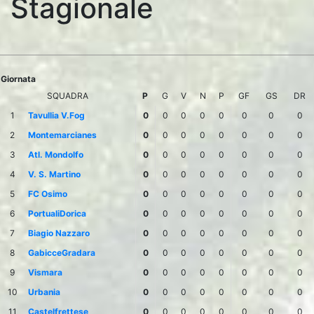
Stagionale
Giornata
SQUADRA
P
G
V
N
P
GF
GS
DR
1
Tavullia V.Fog
0
0
0
0
0
0
0
0
2
Montemarcianes
0
0
0
0
0
0
0
0
3
Atl. Mondolfo
0
0
0
0
0
0
0
0
4
V. S. Martino
0
0
0
0
0
0
0
0
5
FC Osimo
0
0
0
0
0
0
0
0
6
PortualiDorica
0
0
0
0
0
0
0
0
7
Biagio Nazzaro
0
0
0
0
0
0
0
0
8
GabicceGradara
0
0
0
0
0
0
0
0
9
Vismara
0
0
0
0
0
0
0
0
10
Urbania
0
0
0
0
0
0
0
0
11
Castelfrettese
0
0
0
0
0
0
0
0