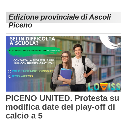
PESARO URBINO
PROMOZIONE
DIRETTA
Edizione provinciale di Ascoli
Carica la tua Rosa
1^ CATEGORIA
Piceno
2^ CATEGORIA
3^ CATEGORIA
GIOVANILI
PICENO UNITED. Protesta su
modifica date dei play-off di
calcio a 5