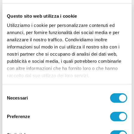
prenderà parte al prossimo campionato di
Promozione, alternando conferme, giovani di
prospettiva e un innesto di assoluto prestigio. La
Questo sito web utilizza i cookie
...
leggi
dirigenza biancazzurra prosegue cos
21/07/2026
Utilizziamo i cookie per personalizzare contenuti ed
annunci, per fornire funzionalità dei social media e per
CASTIGNANO. Innesto sulla fascia: ecco
analizzare il nostro traffico. Condividiamo inoltre
Daniele Voltattorni
informazioni sul modo in cui utilizza il nostro sito con i
La Polisportiva Castignano mette a segno un
nostri partner che si occupano di analisi dei dati web,
nuovo innesto per la stagione ormai alle
pubblicità e social media, i quali potrebbero combinarle
porte. La società biancorossa ha ufficializzato
l'arrivo di Daniele Voltattorni, esterno difensivo
con altre informazioni che ha fornito loro o che hanno
...
leggi
classe 1993, chiamato a rinforzar
raccolto dal suo utilizzo dei loro servizi.
21/07/2026
MICIO UNITED. Altri due rinforzi: arrivano
Selezione
Minuti e Capocasa
Necessari
del
Il Micio United continua a muoversi sul mercato e aggiunge altri due
consenso
tasselli alla rosa che sarà affidata alla coppia di tecnici Traini-Cimbelli. Il
...
leggi
direttore sportivo Vincenzo De Ros
Preferenze
21/07/2026
BORGO SOLESTA' tra conferme e acquisti