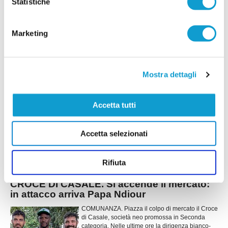
Statistiche
mirati: le novità
ASCOLI PICENO. Il Borgo Solestà getta solide
basi per affrontare la stagione 2026/2027,
Marketing
puntando sulla continuità del gruppo storico e su
alcuni innesti mirati destinati ad aumentare il
tasso tecnico e competitivo della rosa. La società
gialloblù sta infatti costruendo un
...
leggi
Mostra dettagli
organico
17/07/2026
CASTEL DI LAMA al lavoro: primo summit
Accetta tutti
tra dirigenza e staff tecnico
Primo incontro operativo in vista della nuova
Accetta selezionati
stagione sportiva per il Castel di Lama. Lunedì
sera si è svolta una riunione di programmazione
...
leggi
che ha visto seduti allo stesso tavolo la
Rifiuta
15/07/2026
CROCE DI CASALE. Si accende il mercato:
in attacco arriva Papa Ndiour
COMUNANZA. Piazza il colpo di mercato il Croce
di Casale, società neo promossa in Seconda
categoria. Nelle ultime ore la dirigenza bianco-