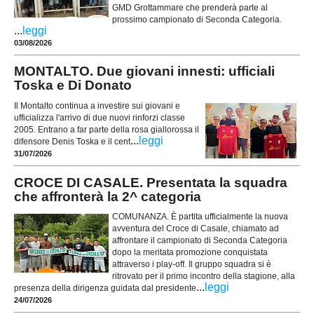
GMD Grottammare che prenderà parte al
prossimo campionato di Seconda Categoria.
...
leggi
03/08/2026
MONTALTO. Due giovani innesti: ufficiali
Toska e Di Donato
Il Montalto continua a investire sui giovani e
ufficializza l'arrivo di due nuovi rinforzi classe
2005. Entrano a far parte della rosa giallorossa il
...
leggi
difensore Denis Toska e il cent
31/07/2026
CROCE DI CASALE. Presentata la squadra
che affronterà la 2^ categoria
COMUNANZA. È partita ufficialmente la nuova
avventura del Croce di Casale, chiamato ad
affrontare il campionato di Seconda Categoria
dopo la meritata promozione conquistata
attraverso i play-off. Il gruppo squadra si è
ritrovato per il primo incontro della stagione, alla
...
leggi
presenza della dirigenza guidata dal presidente
24/07/2026