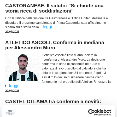
CASTORANESE. Il saluto: "Si chiude una
storia ricca di soddisfazioni"
Con la ratifica della fusione tra Castoranese e l'Offida United, destinata a
disputare il prossimo campionato di Prima Categoria, cala ufficialmente il
...
leggi
sipario sulla storia della
27/07/2026
ATLETICO ASCOLI. Conferma in mediana
per Alessandro Muro
L’Atletico Ascoli è lieto di annunciare la
riconferma di Alessandro Muro. La decisione
conferma la linea di continuità del Club e
valorizza il lavoro svolto dal calciatore che ha
chiuso la stagione con 34 presenze, 3 gol e 3
assist. "Ho deciso di rimanere perché credo
fortemente nel progetto dell’Atletico. Ringrazio la
...
leggi
f
22/07/2026
CASTEL DI LAMA tra conferme e novità:
Coccia, Sirocchi e bomber Galli
Il Castel di Lama continua a modellare la rosa che