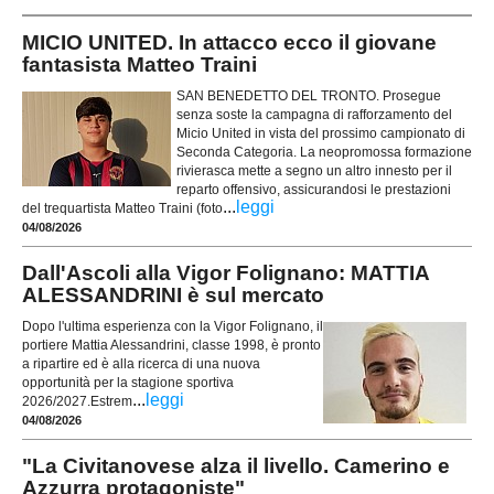
MICIO UNITED. In attacco ecco il giovane
fantasista Matteo Traini
SAN BENEDETTO DEL TRONTO. Prosegue
senza soste la campagna di rafforzamento del
Micio United in vista del prossimo campionato di
Seconda Categoria. La neopromossa formazione
rivierasca mette a segno un altro innesto per il
reparto offensivo, assicurandosi le prestazioni
...
leggi
del trequartista Matteo Traini (foto
04/08/2026
Dall'Ascoli alla Vigor Folignano: MATTIA
ALESSANDRINI è sul mercato
Dopo l'ultima esperienza con la Vigor Folignano, il
portiere Mattia Alessandrini, classe 1998, è pronto
a ripartire ed è alla ricerca di una nuova
opportunità per la stagione sportiva
...
leggi
2026/2027.Estrem
04/08/2026
"La Civitanovese alza il livello. Camerino e
Azzurra protagoniste"