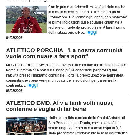
Con le prime amichevoli estive è iniziata anche
la marcia di avvicinamento al campionato di
Promozione B e, come ogni anno, non mancano
le prime indicazioni sulle squadre chiamate a
recitare un ruolo da protagoniste. A fare il punto
...
leggi
della situazione è Re
04/08/2026
ATLETICO PORCHIA. "La nostra comunità
vuole continuare a fare sport"
MONTALTO DELLE MARCHE. Attraverso un comunicato ufficiale l’Atletico
Porchia informa che non sussistono più le condizioni per proseguire
l’attività presso l’impianto comunale. Forte la preoccupazione nell’intera
comunità che spera vengano trovate delle soluzioni per garantire la
...
leggi
continuità.
03/08/2026
ATLETICO GMD. Al via tanti volti nuovi,
conferme e voglia di far bene
Nella splendida cornice dello Chalet Antares di
San Benedetto del Tronto, che la società ha
voluto ringraziare per la calorosa ospitalità, è
stata presentata ufficialmente la rosa dell'Atletico