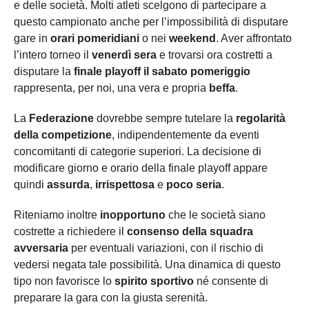
e delle società. Molti atleti scelgono di partecipare a
questo campionato anche per l’impossibilità di disputare
gare in
orari pomeridiani
o nei
weekend
. Aver affrontato
l’intero torneo il
venerdì sera
e trovarsi ora costretti a
disputare la
finale playoff il sabato pomeriggio
rappresenta, per noi, una vera e propria
beffa
.
La
Federazione
dovrebbe sempre tutelare la
regolarità
della competizione
, indipendentemente da eventi
concomitanti di categorie superiori. La decisione di
modificare giorno e orario della finale playoff appare
quindi
assurda
,
irrispettosa
e
poco seria
.
Riteniamo inoltre
inopportuno
che le società siano
costrette a richiedere il
consenso della squadra
avversaria
per eventuali variazioni, con il rischio di
vedersi negata tale possibilità. Una dinamica di questo
tipo non favorisce lo
spirito sportivo
né consente di
preparare la gara con la giusta serenità.