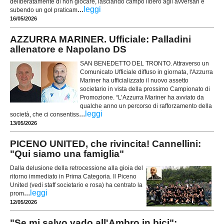
deliberatamente di non giocare, lasciando campo libero agli avversari e
...
leggi
subendo un gol praticam
16/05/2026
AZZURRA MARINER. Ufficiale: Palladini
allenatore e Napolano DS
SAN BENEDETTO DEL TRONTO. Attraverso un
Comunicato Ufficiale diffuso in giornata, l'Azzurra
Mariner ha ufficializzato il nuovo assetto
societario in vista della prossimo Campionato di
Promozione. “L’Azzurra Mariner ha avviato da
qualche anno un percorso di rafforzamento della
...
leggi
società, che ci consentiss
13/05/2026
PICENO UNITED, che rivincita! Cannellini:
"Qui siamo una famiglia"
Dalla delusione della retrocessione alla gioia del
ritorno immediato in Prima Categoria. Il Piceno
United (vedi staff societario e rosa) ha centrato la
...
leggi
prom
12/05/2026
"Se mi salvo vado all'Ambro in bici":