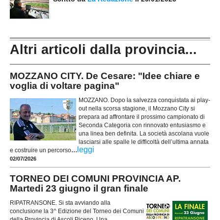
Altri articoli dalla provincia...
MOZZANO CITY. De Cesare: "Idee chiare e
voglia di voltare pagina"
MOZZANO. Dopo la salvezza conquistata ai play-
out nella scorsa stagione, il Mozzano City si
prepara ad affrontare il prossimo campionato di
Seconda Categoria con rinnovato entusiasmo e
una linea ben definita. La società ascolana vuole
lasciarsi alle spalle le difficoltà dell’ultima annata
...
leggi
e costruire un percorso
02/07/2026
TORNEO DEI COMUNI PROVINCIA AP.
Martedi 23 giugno il gran finale
RIPATRANSONE. Si sta avviando alla
conclusione la 3^ Edizione del Torneo dei Comuni
della Provincia di Ascoli Piceno. Una