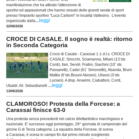
manifestazione che ha attirato l'attenzione di
sportivi ed appassionati che hanno vissuto delle grandi serate di sport
presso l'impianto sportivo "Luca Carboni" in località Valtesino. L'evento
...
leggi
organizzato dalla
22/06/2026
CROCE DI CASALE. Il sogno è realtà: ritorno
in Seconda Categoria
Croce di Casale - Carassai 1-1 d.t.s. CROCE DI
CASALE: Sirocchi, Sciamanna, Milani (13’sts
Conti), Ilari, Servili, Fratini, Giachini (10’ sts
Passaretti), Cadei (61’ Simonettii), Abanda, Bruni
Mattia (6’sts Bruuni Alessio), Uliassi (3’sts
Luciani). A disp. Anselmi, Ciabattoni, Conti,
...
leggi
Ubaldi. All. Sebastianelli
13/06/2026
CLAMOROSO! Protesta della Forcese: a
Carassai finisce 63-0
Una protesta senza precedenti nel calcio dilettantistico marchigiano e
nazionale. E' successo oggi pomeriggio, 29^ giornata di campionato del
girone G di Terza categoria. La squadra della Forcese, di scena
a Carassai, è scesa in campo fin dal primo minuto scegliendo