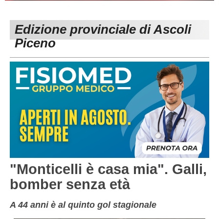
PESARO URBINO
PROMOZIONE
DIRETTA
Edizione provinciale di Ascoli
Carica la tua Rosa
1^ CATEGORIA
Piceno
2^ CATEGORIA
3^ CATEGORIA
GIOVANILI
"Monticelli è casa mia". Galli,
bomber senza età
A 44 anni è al quinto gol stagionale