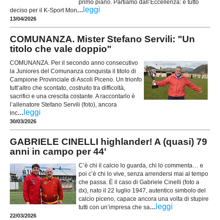
primo piano. Partiamo dall’Eccellenza: è tutto
...
leggi
deciso per il K-Sport Mon
13/04/2026
COMUNANZA. Mister Stefano Servili: "Un
titolo che vale doppio"
COMUNANZA. Per il secondo anno consecutivo
la Juniores del Comunanza conquista il titolo di
Campione Provinciale di Ascoli Piceno. Un trionfo
tutt’altro che scontato, costruito tra difficoltà,
sacrifici e una crescita costante. A raccontarlo è
l’allenatore Stefano Servili (foto), ancora
...
leggi
inc
30/03/2026
GABRIELE CINELLI highlander! A (quasi) 79
anni in campo per 44'
C’è chi il calcio lo guarda, chi lo commenta… e
poi c’è chi lo vive, senza arrendersi mai al tempo
che passa. È il caso di Gabriele Cinelli (foto a
dx), nato il 22 luglio 1947, autentico simbolo del
calcio piceno, capace ancora una volta di stupire
...
leggi
tutti con un’impresa che sa
22/03/2026