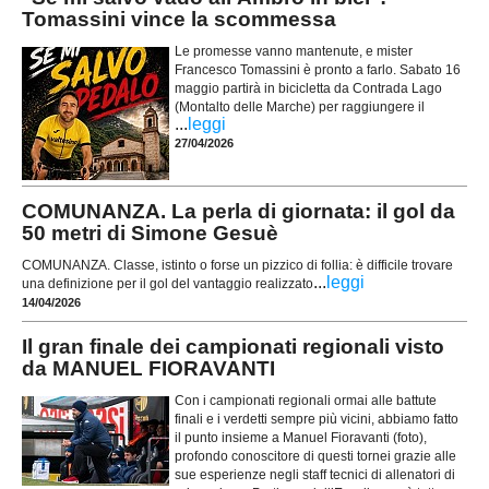
Tomassini vince la scommessa
Le promesse vanno mantenute, e mister
Francesco Tomassini è pronto a farlo. Sabato 16
maggio partirà in bicicletta da Contrada Lago
(Montalto delle Marche) per raggiungere il
...
leggi
27/04/2026
COMUNANZA. La perla di giornata: il gol da
50 metri di Simone Gesuè
COMUNANZA. Classe, istinto o forse un pizzico di follia: è difficile trovare
...
leggi
una definizione per il gol del vantaggio realizzato
14/04/2026
Il gran finale dei campionati regionali visto
da MANUEL FIORAVANTI
Con i campionati regionali ormai alle battute
finali e i verdetti sempre più vicini, abbiamo fatto
il punto insieme a Manuel Fioravanti (foto),
profondo conoscitore di questi tornei grazie alle
sue esperienze negli staff tecnici di allenatori di