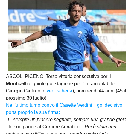
ASCOLI PICENO. Terza vittoria consecutiva per il
Monticelli
e quinto gol stagione per l'intramontabile
Giorgio Galli
(foto,
vedi scheda
), bomber di 44 anni (45 il
prossimo 30 luglio).
Nell'ultimo turno contro il Casette Verdini il gol decisivo
porta proprio la sua firma:
"E' sempre un piacere segnare, sempre una grande gioia
- le sue parole al Corriere Adriatico -.
Poi è stata una
partita molto difficile con una squadra molto forte.