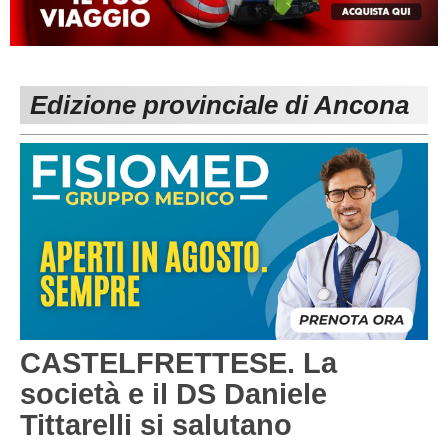
MACERATA
ECCELLENZA
REGIONALI
PESARO URBINO
PROMOZIONE
DIRETTA
Edizione provinciale di Ancona
Carica la tua Rosa
1^ CATEGORIA
2^ CATEGORIA
3^ CATEGORIA
GIOVANILI
CASTELFRETTESE. La
società e il DS Daniele
Tittarelli si salutano