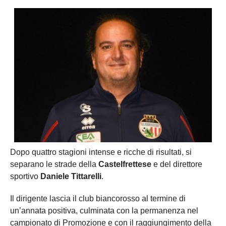
Dopo quattro stagioni intense e ricche di risultati, si
separano le strade della
Castelfrettese
e del direttore
sportivo
Daniele Tittarelli
.
Il dirigente lascia il club biancorosso al termine di
un’annata positiva, culminata con la permanenza nel
campionato di Promozione e con il raggiungimento della