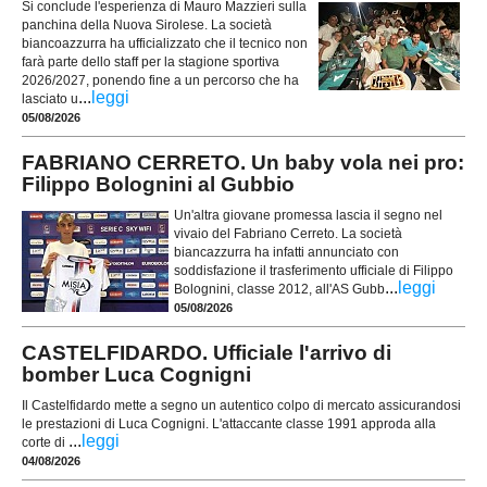
Si conclude l'esperienza di Mauro Mazzieri sulla
panchina della Nuova Sirolese. La società
biancoazzurra ha ufficializzato che il tecnico non
farà parte dello staff per la stagione sportiva
2026/2027, ponendo fine a un percorso che ha
...
leggi
lasciato u
05/08/2026
FABRIANO CERRETO. Un baby vola nei pro:
Filippo Bolognini al Gubbio
Un'altra giovane promessa lascia il segno nel
vivaio del Fabriano Cerreto. La società
biancazzurra ha infatti annunciato con
soddisfazione il trasferimento ufficiale di Filippo
...
leggi
Bolognini, classe 2012, all'AS Gubb
05/08/2026
CASTELFIDARDO. Ufficiale l'arrivo di
bomber Luca Cognigni
Il Castelfidardo mette a segno un autentico colpo di mercato assicurandosi
le prestazioni di Luca Cognigni. L'attaccante classe 1991 approda alla
...
leggi
corte di
04/08/2026