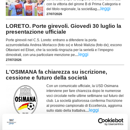
con la vittoria del girone B di Prima Categoria e
...
leggi
del titolo regionale, la societ&ag
27/07/2026
LORETO. Porte girevoli. Giovedì 30 luglio la
presentazione ufficiale
Porte girevoli nel C.S. Loreto: entrano a difendere la porta
azzurrostellata Andrea Morlacco (foto sx) e Mosè Malizia (foto dx); escono
Ottaviani ed Elisei, che la società ringrazia per la serietà e l’impegno
...
leggi
dimostrati, con una particolare menzione pe
27/07/2026
L'OSIMANA fa chiarezza su iscrizione,
cessione e futuro della società
Con un comunicato ufficiale, la USD Osimana
interviene per fare chiarezza dopo le numerose
voci circolate nelle ultime settimane sul futuro del
club. La società giallorossa conferma l'iscrizione
al prossimo campionato di Eccellenza, aggiorna
...
leggi
sullo stato della trattativa
25/07/2026
BIAGIO NAZZARO. Si rinforzano le corsie