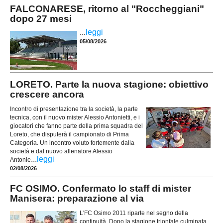
FALCONARESE, ritorno al "Roccheggiani"
dopo 27 mesi
...
leggi
05/08/2026
LORETO. Parte la nuova stagione: obiettivo
crescere ancora
Incontro di presentazione tra la società, la parte
tecnica, con il nuovo mister Alessio Antonietti, e i
giocatori che fanno parte della prima squadra del
Loreto, che disputerà il campionato di Prima
Categoria. Un incontro voluto fortemente dalla
società e dal nuovo allenatore Alessio
...
leggi
Antonie
02/08/2026
FC OSIMO. Confermato lo staff di mister
Manisera: preparazione al via
L'FC Osimo 2011 riparte nel segno della
continuità. Dopo la stagione trionfale culminata