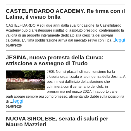
CASTELFIDARDO ACADEMY. Re firma con il
Latina, il vivaio brilla
CASTELFIDARDO. A soli due anni dalla sua fondazione, la Castelfidardo
Academy può già festeggiare risultati di assoluto prestigio, confermando la
validità di un progetto interamente dedicato alla crescita dei giovani
...
leggi
calciatori. L'ultima soddisfazione arriva dal mercato estivo con il pa
05/08/2026
JESINA, nuova protesta della Curva:
striscione a sostegno di Trudo
JESI. Non si placa il clima di tensione tra la
tifoseria organizzata e la dirigenza della Jesina. A
pochi mesi dall'inizio della stagione che
culminerà con il centenario del club, in
programma nel marzo 2027, il rapporto tra le
parti appare sempre più compromesso, alimentando dubbi sulla possibilità
...
leggi
di
05/08/2026
NUOVA SIROLESE, serata di saluti per
Mauro Mazzieri