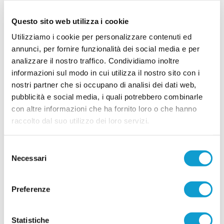
esterne: ecco Capomaggi
CHIARAVALLE. La Biagio Nazzaro rinforza le
Questo sito web utilizza i cookie
corsie esterne con l'arrivo di Sebastiano
Utilizziamo i cookie per personalizzare contenuti ed
Campomaggi (foto). Il classe 2002 approda in
rossoblù dopo l'ultima stagione al Barbara
annunci, per fornire funzionalità dei social media e per
MonSerra ed è pronto a tornare a misurarsi con il
analizzare il nostro traffico. Condividiamo inoltre
campionato di Promozione. Cresciuto nei settori
...
leggi
giovanili
informazioni sul modo in cui utilizza il nostro sito con i
24/07/2026
nostri partner che si occupano di analisi dei dati web,
pubblicità e social media, i quali potrebbero combinarle
FC OSIMO. Altro arrivo a centrocampo:
con altre informazioni che ha fornito loro o che hanno
Bigioni rientra dagli USA
raccolto dal suo utilizzo dei loro servizi.
L'FC Osimo 2011 mette a segno un nuovo
innesto per la mediana annunciando l'arrivo di
Leonardo Bigioni, centrocampista classe 2008
Selezione
che torna in Italia dopo un'esperienza formativa
Necessari
...
leggi
negli Stati Uniti.
del
23/07/2026
consenso
Vai all'edizione provinciale
Preferenze
Statistiche