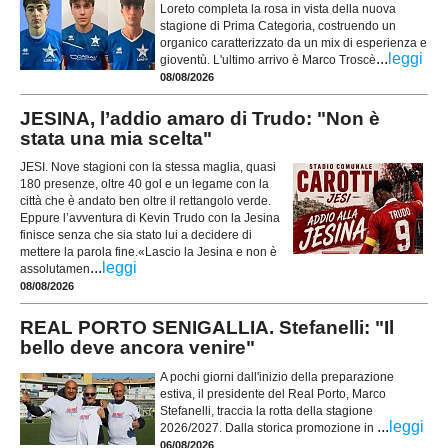
Loreto completa la rosa in vista della nuova
stagione di Prima Categoria, costruendo un
organico caratterizzato da un mix di esperienza e
...
leggi
gioventù. L'ultimo arrivo è Marco Troscè
08/08/2026
JESINA, l’addio amaro di Trudo: "Non è
stata una mia scelta"
JESI. Nove stagioni con la stessa maglia, quasi
180 presenze, oltre 40 gol e un legame con la
città che è andato ben oltre il rettangolo verde.
Eppure l’avventura di Kevin Trudo con la Jesina
finisce senza che sia stato lui a decidere di
mettere la parola fine.«Lascio la Jesina e non è
...
leggi
assolutamen
08/08/2026
REAL PORTO SENIGALLIA. Stefanelli: "Il
bello deve ancora venire"
A pochi giorni dall'inizio della preparazione
estiva, il presidente del Real Porto, Marco
Stefanelli, traccia la rotta della stagione
...
leggi
2026/2027. Dalla storica promozione in
06/08/2026