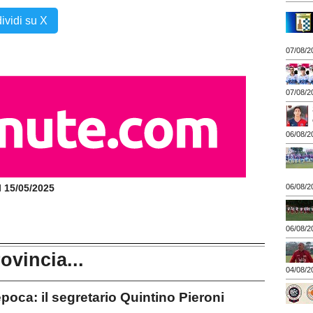
ividi su X
07/08/2
07/08/2
06/08/2
06/08/2
il 15/05/2025
06/08/2
rovincia...
04/08/2
oca: il segretario Quintino Pieroni