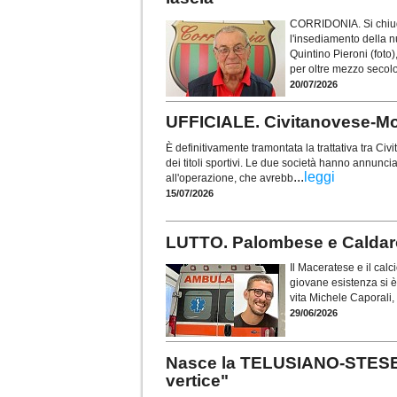
CORRIDONIA. Si chiude
l'insediamento della n
Quintino Pieroni (foto
per oltre mezzo secolo 
20/07/2026
UFFICIALE. Civitanovese-Mont
È definitivamente tramontata la trattativa tra C
dei titoli sportivi. Le due società hanno annunc
...
leggi
all'operazione, che avrebb
15/07/2026
LUTTO. Palombese e Caldarol
Il Maceratese e il calci
giovane esistenza si è
vita Michele Caporali,
29/06/2026
Nasce la TELUSIANO-STESE: 
vertice"