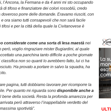
, l’Ancona, la Fermana e da 4 anni mi sto occupando
à di tifoso e finanziatore dei colori rossoblù, credo
ra doveroso porre delle domande. Eravamo riusciti, con
D e ora siamo tutti consapevoli che non sarà facile
i tifosi e per la città della quale la Civitanovese è
no considerate come una sorta di lesa maestà
nei
o però, voglio ringraziare mister Bugiardini, al quale
accettato una panchina tanto difficile a poche giornate
 classifica non so quanti lo avrebbero fatto, lui ci ha
osciuto. Ha provato a portare in salvo la squadra, ha
ito.
are pagina, tutti dobbiamo lavorare per ricomporre la
cile. Per quanto mi riguarda sono
disponibile anche a
il bene della società. Resta la profonda amarezza per
arrivata però attraverso l’inappellabile verdetto del
massima sportività”.
ULT