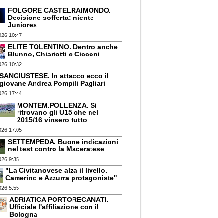
FOLGORE CASTELRAIMONDO.
Decisione sofferta: niente
Juniores
026 10:47
ELITE TOLENTINO. Dentro anche
Blunno, Chiariotti e Cicconi
026 10:32
SANGIUSTESE. In attacco ecco il
giovane Andrea Pompili Pagliari
026 17:44
MONTEM.POLLENZA. Si
ritrovano gli U15 che nel
2015/16 vinsero tutto
026 17:05
SETTEMPEDA. Buone indicazioni
nel test contro la Maceratese
026 9:35
"La Civitanovese alza il livello.
Camerino e Azzurra protagoniste"
026 5:55
ADRIATICA PORTORECANATI.
Ufficiale l'affiliazione con il
Bologna