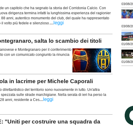
03/08/2
 un capitolo che ha segnato la storia del Corridonia Calcio. Con
uova dirigenza termina infatti la lunghissima esperienza del ragionier
), 88 anni, autentico monumento del club, del quale ha rappresentato
...
leggi
il volto più fedele e silenzioso.
03/08/2
egranaro, salta lo scambio dei titoli
01/08/2
ivitanovese e Montegranaro per il conferimento
iato con un comunicato congiunto la rinuncia
01/08/2
a in lacrime per Michele Caporali
o dilettantistico del territorio sono nuovamente in lutto. Un'altra
 spezzata sulle strade marchigiane. Nella serata di ieri ha perso la
...
leggi
 28 anni, residente a Ces
"Uniti per costruire una squadra da