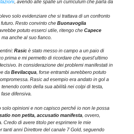
tazioni
, avendo alle spalle un curriculum che parla da
olevo solo evidenziare che si trattava di un confronto
ro futuro. Resto convinto che
Buonavoglia
avrebbe potuto esserci utile, ritengo che
Capece
, ma anche al suo fianco.
entini:
Rasic
è stato messo in campo a un paio di
o prima e mi permetto di ricordare che quest’ultimo
ecisivo. In considerazione dei problemi manifestati in
e da
Bevilacqua
, forse entrambi avrebbero potuto
a compromessa. Rasic ad esempio era andato in gol a
tenendo conto della sua abilità nei colpi di testa,
fase difensiva.
 solo opinioni e non capisco perché io non le possa
atio non petita, accusatio manifesta
, ovvero,
. Credo di avere titolo per esprimere le mie
er tanti anni Direttore del canale 7 Gold, seguendo