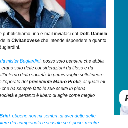
bblichiamo una e-mail inviataci dal
Dott. Daniele
 della
Civitanovese
che intende rispondere a quanto
Bugiardini.
e da mister Bugiardini
, posso solo pensare che abbia
e erano solo delle considerazioni da tifoso e da
’interno della società. In primis voglio sottolineare
 l’operato del
presidente Mauro Profili
, al quale mi
 che ha sempre fatto le sue scelte in piena
 società e pertanto è libero di agire come meglio
Brini
, ebbene non mi sembra di aver detto delle
niere del campionato e scusate se è poco, mentre