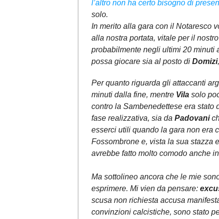
l’altro non ha certo bisogno di presen
solo.
In merito alla gara con il Notaresco v
alla nostra portata, vitale per il nost
probabilmente negli ultimi 20 minuti 
possa giocare sia al posto di
Domizi
Per quanto riguarda gli attaccanti arg
minuti dalla fine, mentre
Vila
solo poc
contro la Sambenedettese era stato d
fase realizzativa, sia da
Padovani
ch
esserci utili quando la gara non er
Fossombrone e, vista la sua stazza e 
avrebbe fatto molto comodo anche in 
Ma sottolineo ancora che le mie sono
esprimere. Mi vien da pensare:
excus
scusa non richiesta accusa manifesta
convinzioni calcistiche, sono stato p