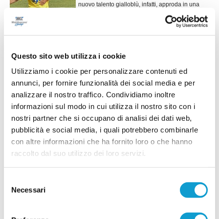
nuovo talento gialloblù, infatti, approda in una
società professionistica: si tratta del promettente
...
leggi
centrocampista classe 2013 Tom
08/07/2026
MONTICELLI. Osvaldo Mancini nuovo
Questo sito web utilizza i cookie
responsabile del settore giovanile
Utilizziamo i cookie per personalizzare contenuti ed
Il Monticelli Calcio comunica che Osvaldo Mancini sarà il nuovo
...
leggi
responsabile del settore giovanile e attività di base. Da giocatore
annunci, per fornire funzionalità dei social media e per
06/07/2026
analizzare il nostro traffico. Condividiamo inoltre
informazioni sul modo in cui utilizza il nostro sito con i
MONTICELLI. Tonino Celani lascia la
nostri partner che si occupano di analisi dei dati web,
Presidenza del Settore Giovanile
pubblicità e social media, i quali potrebbero combinarle
ASCOLI PICENO. Tonino Celani (foto) comunica
con altre informazioni che ha fornito loro o che hanno
che, a partire dalla prossima stagione, non
ricoprirà più il ruolo di Presidente del Settore
raccolto dal suo utilizzo dei loro servizi.
Giovanile del Monticelli Calcio e non proseguirà
la propria collaborazione con la società. Una
decisione assunta con serenità ed emozione, al
Selezione
...
leggi
termine di tre anni
Necessari
del
30/06/2026
consenso
MONTICELLI. Ai saluti Domenico Natalini,