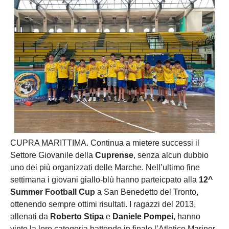
CUPRA MARITTIMA. Continua a mietere successi il
Settore Giovanile della
Cuprense
, senza alcun dubbio
uno dei più organizzati delle Marche. Nell’ultimo fine
settimana i giovani giallo-blù hanno parteicpato alla
12^
Summer Football Cup
a San Benedetto del Tronto,
ottenendo sempre ottimi risultati. I ragazzi del 2013,
allenati da
Roberto Stipa
e
Daniele Pompei
, hanno
vinto la loro categoria battendo in finale l’Atletico Mariner.