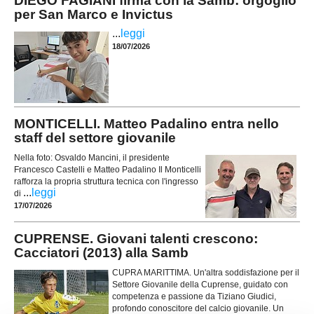
DIEGO FAGIANI firma con la Samb: orgoglio
per San Marco e Invictus
...
leggi
18/07/2026
MONTICELLI. Matteo Padalino entra nello
staff del settore giovanile
Nella foto: Osvaldo Mancini, il presidente
Francesco Castelli e Matteo Padalino Il Monticelli
rafforza la propria struttura tecnica con l'ingresso
...
leggi
di
17/07/2026
CUPRENSE. Giovani talenti crescono:
Cacciatori (2013) alla Samb
CUPRA MARITTIMA. Un'altra soddisfazione per il
Settore Giovanile della Cuprense, guidato con
competenza e passione da Tiziano Giudici,
profondo conoscitore del calcio giovanile. Un