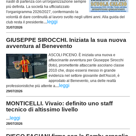
nastri di partenza con un'organizzazione sempre
più definita. La società ha ufficializzato
l'organigramma 2026/2027, confermando la
volontà di dare continuità al lavoro svolto negli ultimi anni. Alla guida del
...
leggi
club resta il presidente
31/07/2026
GIUSEPPE SIROCCHI. Iniziata la sua nuova
avventura al Benevento
ASCOLI PICENO. È iniziata una nuova e
affascinante avventura per Giuseppe Sirocchi
(foto), promettente attaccante ascolano classe
2010 che, dopo essersi messo in grande
evidenza nel settore giovanile dell'Ascoli, è
approdato al Benevento, una delle realtà
...
leggi
professionistiche più attente a
29/07/2026
MONTICELLI. Vivaio: definito uno staff
tecnico di altissimo livello
...
leggi
28/07/2026