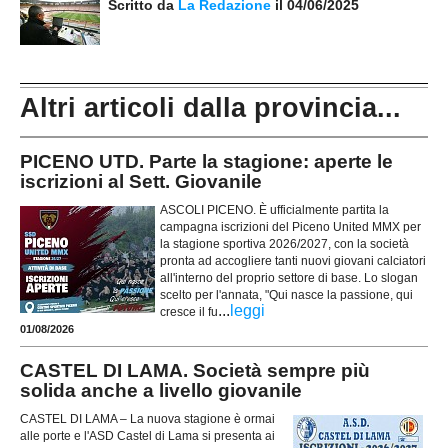
Scritto da
La Redazione
il 04/06/2025
Altri articoli dalla provincia...
PICENO UTD. Parte la stagione: aperte le
iscrizioni al Sett. Giovanile
ASCOLI PICENO. È ufficialmente partita la
campagna iscrizioni del Piceno United MMX per
la stagione sportiva 2026/2027, con la società
pronta ad accogliere tanti nuovi giovani calciatori
all'interno del proprio settore di base. Lo slogan
scelto per l'annata, "Qui nasce la passione, qui
...
leggi
cresce il fu
01/08/2026
CASTEL DI LAMA. Società sempre più
solida anche a livello giovanile
CASTEL DI LAMA – La nuova stagione è ormai
alle porte e l'ASD Castel di Lama si presenta ai