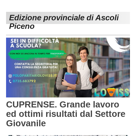
PESARO URBINO
PROMOZIONE
DIRETTA
Edizione provinciale di Ascoli
Carica la tua Rosa
1^ CATEGORIA
Piceno
2^ CATEGORIA
3^ CATEGORIA
GIOVANILI
CUPRENSE. Grande lavoro
ed ottimi risultati dal Settore
Giovanile