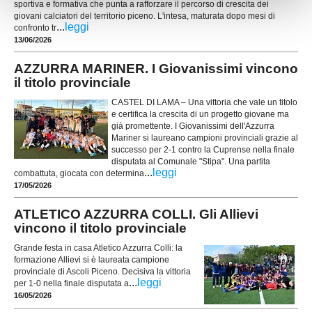
sportiva e formativa che punta a rafforzare il percorso di crescita dei
giovani calciatori del territorio piceno. L'intesa, maturata dopo mesi di
...
leggi
confronto tr
13/06/2026
AZZURRA MARINER. I Giovanissimi vincono
il titolo provinciale
CASTEL DI LAMA – Una vittoria che vale un titolo
e certifica la crescita di un progetto giovane ma
già promettente. I Giovanissimi dell'Azzurra
Mariner si laureano campioni provinciali grazie al
successo per 2-1 contro la Cuprense nella finale
disputata al Comunale "Stipa". Una partita
...
leggi
combattuta, giocata con determina
17/05/2026
ATLETICO AZZURRA COLLI. Gli Allievi
vincono il titolo provinciale
Grande festa in casa Atletico Azzurra Colli: la
formazione Allievi si è laureata campione
provinciale di Ascoli Piceno. Decisiva la vittoria
...
leggi
per 1-0 nella finale disputata a
16/05/2026