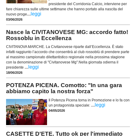
presidente del Corridonia Calcio, interviene per
fare chiarezza sulle ultime settimane che hanno portato alla nascita del
...
leggi
nuovo proge
03/06/2026
Nasce la CIVITANOVESE MG: accordo fatto!
Rossoblu in Eccellenza
CIVITANOVA MARCHE. La Civitanovese riparte dall’Eccellenza. È stato
infatti raggiunto l’accordo che consentirà al club rossoblù di prendere parte
al massimo campionato dilettantistico regionale nella prossima stagione
con la denominazione di "Civitanovese Mg".Nella giornata odierna il
...
leggi
presidente
18/06/2026
POTENZA PICENA. Comotto: "In una gara
abbiamo capito la nostra forza"
Il Potenza Picena torna in Promozione e lo fa con
...
leggi
un protagonista speciale:
04/05/2026
CASETTE D'ETE. Tutto ok per l'immediato