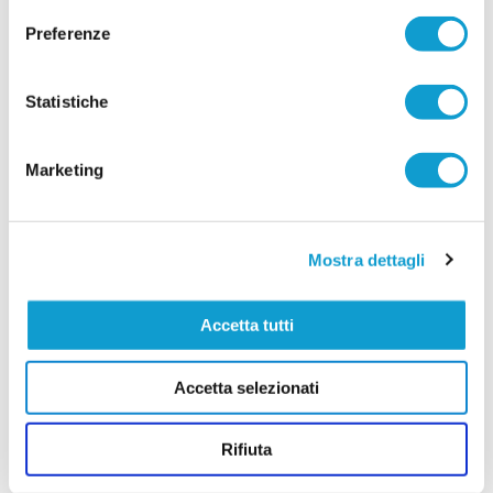
pareggio contro la Palombese per consegnare al
Preferenze
Visso Altonera la vittoria del campionato di
...
leggi
Seconda Categoria girone F e la co
25/04/2026
Statistiche
Vai all'edizione provinciale
Marketing
Mostra dettagli
Accetta tutti
Accetta selezionati
Rifiuta