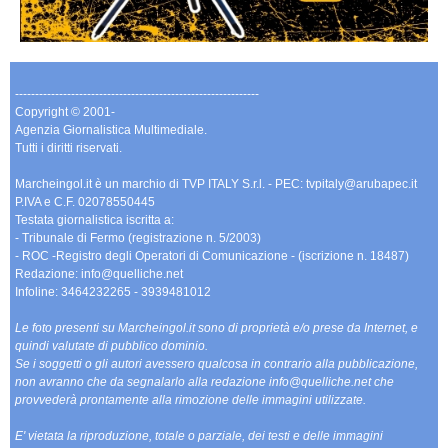
-------------------------------------------------------------
Copyright © 2001-
Agenzia Giornalistica Multimediale.
Tutti i diritti riservati.
Marcheingol.it è un marchio di TVP ITALY S.r.l. - PEC: tvpitaly@arubapec.it
P.IVA e C.F. 02078550445
Testata giornalistica iscritta a:
- Tribunale di Fermo (registrazione n. 5/2003)
- ROC -Registro degli Operatori di Comunicazione - (iscrizione n. 18487)
Redazione: info@quelliche.net
Infoline: 3464232265 - 3939481012
Le foto presenti su Marcheingol.it sono di proprietà e/o prese da Internet, e
quindi valutate di pubblico dominio.
Se i soggetti o gli autori avessero qualcosa in contrario alla pubblicazione,
non avranno che da segnalarlo alla redazione info@quelliche.net che
provvederà prontamente alla rimozione delle immagini utilizzate.
E' vietata la riproduzione, totale o parziale, dei testi e delle immagini