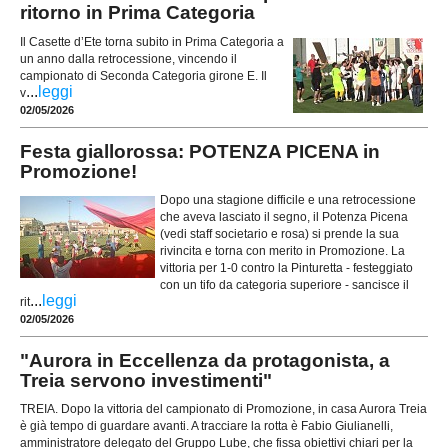
ritorno in Prima Categoria
Il Casette d’Ete torna subito in Prima Categoria a
un anno dalla retrocessione, vincendo il
campionato di Seconda Categoria girone E. Il
...
leggi
v
02/05/2026
Festa giallorossa: POTENZA PICENA in
Promozione!
Dopo una stagione difficile e una retrocessione
che aveva lasciato il segno, il Potenza Picena
(vedi staff societario e rosa) si prende la sua
rivincita e torna con merito in Promozione. La
vittoria per 1-0 contro la Pinturetta - festeggiato
con un tifo da categoria superiore - sancisce il
...
leggi
rit
02/05/2026
"Aurora in Eccellenza da protagonista, a
Treia servono investimenti"
TREIA. Dopo la vittoria del campionato di Promozione, in casa Aurora Treia
è già tempo di guardare avanti. A tracciare la rotta è Fabio Giulianelli,
amministratore delegato del Gruppo Lube, che fissa obiettivi chiari per la