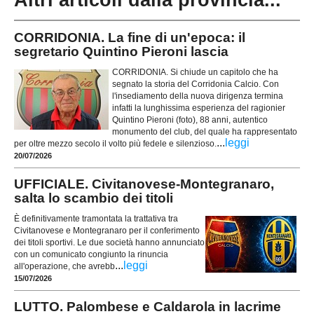
CORRIDONIA. La fine di un'epoca: il
segretario Quintino Pieroni lascia
CORRIDONIA. Si chiude un capitolo che ha
segnato la storia del Corridonia Calcio. Con
l'insediamento della nuova dirigenza termina
infatti la lunghissima esperienza del ragionier
Quintino Pieroni (foto), 88 anni, autentico
monumento del club, del quale ha rappresentato
...
leggi
per oltre mezzo secolo il volto più fedele e silenzioso.
20/07/2026
UFFICIALE. Civitanovese-Montegranaro,
salta lo scambio dei titoli
È definitivamente tramontata la trattativa tra
Civitanovese e Montegranaro per il conferimento
dei titoli sportivi. Le due società hanno annunciato
con un comunicato congiunto la rinuncia
...
leggi
all'operazione, che avrebb
15/07/2026
LUTTO. Palombese e Caldarola in lacrime