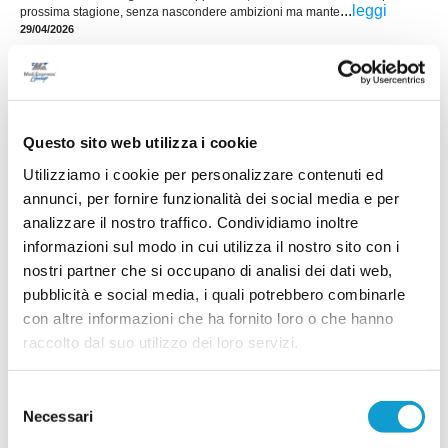
...
leggi
prossima stagione, senza nascondere ambizioni ma mante
29/04/2026
VISSO ALTONERA. Tiburzi: "Da matricola
non è mai semplice vincere..."
VISSO. Il Visso Altonera scrive una pagina storica
del proprio percorso sportivo: al primo tentativo
Questo sito web utilizza i cookie
centra la seconda promozione consecutiva
dominando il girone F di Seconda categoria e
Utilizziamo i cookie per personalizzare contenuti ed
...
leggi
conquista il sa
annunci, per fornire funzionalità dei social media e per
28/04/2026
analizzare il nostro traffico. Condividiamo inoltre
AURORA TREIA, è Eccellenza! Missione
informazioni sul modo in cui utilizza il nostro sito con i
compiuta
nostri partner che si occupano di analisi dei dati web,
pubblicità e social media, i quali potrebbero combinarle
Monturano - Aurora Treia 0-2 Il destino di un’intera
stagione si concentra in novanta minuti, gli ultimi, i
con altre informazioni che ha fornito loro o che hanno
...
leggi
più pesanti. Monturano–Aurora Treia è
raccolto dal suo utilizzo dei loro servizi.
25/04/2026
Selezione
VISSO ALTONERA. Seconda promozione di
Necessari
fila: è Prima Categoria!
del
consenso
photo credit: Visso Altonera Calcio Basta un