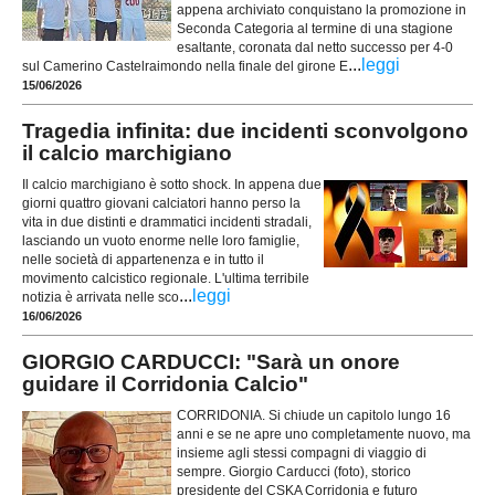
appena archiviato conquistano la promozione in
Seconda Categoria al termine di una stagione
esaltante, coronata dal netto successo per 4-0
...
leggi
sul Camerino Castelraimondo nella finale del girone E
15/06/2026
Tragedia infinita: due incidenti sconvolgono
il calcio marchigiano
Il calcio marchigiano è sotto shock. In appena due
giorni quattro giovani calciatori hanno perso la
vita in due distinti e drammatici incidenti stradali,
lasciando un vuoto enorme nelle loro famiglie,
nelle società di appartenenza e in tutto il
movimento calcistico regionale. L'ultima terribile
...
leggi
notizia è arrivata nelle sco
16/06/2026
GIORGIO CARDUCCI: "Sarà un onore
guidare il Corridonia Calcio"
CORRIDONIA. Si chiude un capitolo lungo 16
anni e se ne apre uno completamente nuovo, ma
insieme agli stessi compagni di viaggio di
sempre. Giorgio Carducci (foto), storico
presidente del CSKA Corridonia e futuro