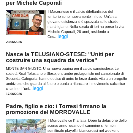
per Michele Caporali
Il Maceratese e il calcio dilettantistico del
territorio sono nuovamente in lutto. Un'altra
giovane esistenza si è spezzata sulle strade
marchigiane. Nella serata di ieri ha perso la vita
Michele Caporali, 28 anni, residente a
...
leggi
Ces
29/06/2026
Nasce la TELUSIANO-STESE: "Uniti per
costruire una squadra da vertice"
MONTE SAN GIUSTO. Una nuova pagina per il calcio sangiustese. Le
società Real Telusiano e Stese, entrambe protagoniste nel campionato di
Seconda Categoria, hanno deciso di unire le forze dando vita a un progetto
ambizioso che guarda al futuro e punta a rilanciare il movimento calcistico
...
leggi
cittadino. L'uni
17/06/2026
Padre, figlio e zio: i Torresi firmano la
promozione del MORROVALLE
Il Morrovalle ce l'ha fatta. Dopo la delusione dello
scorso anno, quando il cammino si fermò in
semifinale playoff, i biancorossi nel weekend