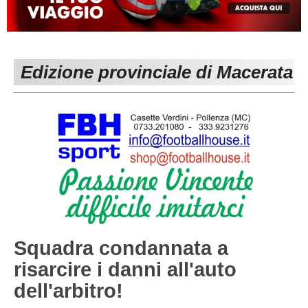
MACERATA
ECCELLENZA
REGIONALI
PESARO URBINO
PROMOZIONE
DIRETTA
Edizione provinciale di Macerata
Carica la tua Rosa
1^ CATEGORIA
2^ CATEGORIA
3^ CATEGORIA
GIOVANILI
Squadra condannata a
risarcire i danni all'auto
dell'arbitro!