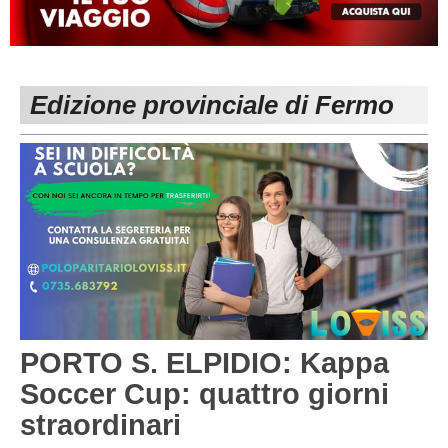
MACERATA
ECCELLENZA
REGIONALI
PESARO URBINO
PROMOZIONE
DIRETTA
Edizione provinciale di Fermo
Carica la tua Rosa
1^ CATEGORIA
2^ CATEGORIA
3^ CATEGORIA
GIOVANILI
PORTO S. ELPIDIO: Kappa
Soccer Cup: quattro giorni
straordinari