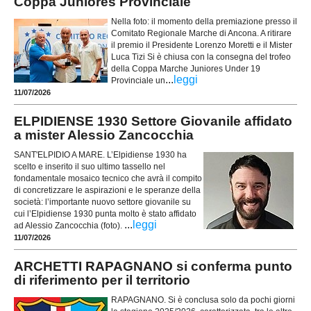
Coppa Juniores Provinciale
Nella foto: il momento della premiazione presso il
Comitato Regionale Marche di Ancona. A ritirare
il premio il Presidente Lorenzo Moretti e il Mister
Luca Tizi Si è chiusa con la consegna del trofeo
della Coppa Marche Juniores Under 19
...
leggi
Provinciale un
11/07/2026
ELPIDIENSE 1930 Settore Giovanile affidato
a mister Alessio Zancocchia
SANT'ELPIDIO A MARE. L’Elpidiense 1930 ha
scelto e inserito il suo ultimo tassello nel
fondamentale mosaico tecnico che avrà il compito
di concretizzare le aspirazioni e le speranze della
società: l’importante nuovo settore giovanile su
cui l’Elpidiense 1930 punta molto è stato affidato
...
leggi
ad Alessio Zancocchia (foto).
11/07/2026
ARCHETTI RAPAGNANO si conferma punto
di riferimento per il territorio
RAPAGNANO. Si è conclusa solo da pochi giorni