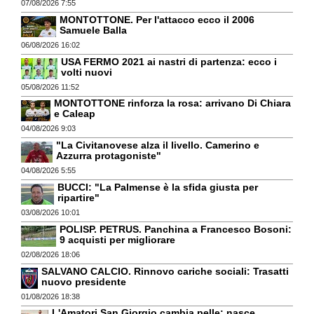
07/08/2026 7:55
MONTOTTONE. Per l'attacco ecco il 2006
Samuele Balla
06/08/2026 16:02
USA FERMO 2021 ai nastri di partenza: ecco i
volti nuovi
05/08/2026 11:52
MONTOTTONE rinforza la rosa: arrivano Di Chiara
e Caleap
04/08/2026 9:03
"La Civitanovese alza il livello. Camerino e
Azzurra protagoniste"
04/08/2026 5:55
BUCCI: "La Palmense è la sfida giusta per
ripartire"
03/08/2026 10:01
POLISP. PETRUS. Panchina a Francesco Bosoni:
9 acquisti per migliorare
02/08/2026 18:06
SALVANO CALCIO. Rinnovo cariche sociali: Trasatti
nuovo presidente
01/08/2026 18:38
L'Amatori San Giorgio cambia pelle: nasce