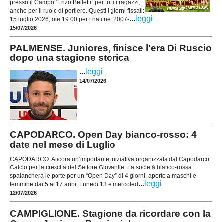
presso il Campo “Enzo Belletti” per tutti i ragazzi,
anche per il ruolo di portiere. Questi i giorni fissati:
...
leggi
15 luglio 2026, ore 19:00 per i nati nel 2007-
15/07/2026
PALMENSE. Juniores, finisce l'era Di Ruscio
dopo una stagione storica
...
leggi
14/07/2026
CAPODARCO. Open Day bianco-rosso: 4
date nel mese di Luglio
CAPODARCO. Ancora un’importante iniziativa organizzata dal Capodarco
Calcio per la crescita del Settore Giovanile. La società bianco-rossa
spalancherà le porte per un “Open Day” di 4 giorni, aperto a maschi e
...
leggi
femmine dai 5 ai 17 anni. Lunedi 13 e mercoled
12/07/2026
CAMPIGLIONE. Stagione da ricordare con la