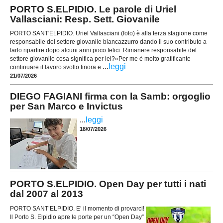
PORTO S.ELPIDIO. Le parole di Uriel
Vallasciani: Resp. Sett. Giovanile
PORTO SANT'ELPIDIO. Uriel Vallasciani (foto) è alla terza stagione come
responsabile del settore giovanile biancazzurro dando il suo contributo a
farlo ripartire dopo alcuni anni poco felici. Rimanere responsabile del
settore giovanile cosa significa per lei?«Per me è molto gratificante
...
leggi
continuare il lavoro svolto finora e
21/07/2026
DIEGO FAGIANI firma con la Samb: orgoglio
per San Marco e Invictus
...
leggi
18/07/2026
PORTO S.ELPIDIO. Open Day per tutti i nati
dal 2007 al 2013
PORTO SANT’ELPIDIO. E’ il momento di provarci!
Il Porto S. Elpidio apre le porte per un “Open Day”