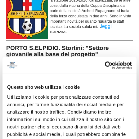
la stagione 2025/2026, caratterizzata, tra le altre
cose, dalla vittoria della Coppa Disciplina da
parte della società Archetti Rapagnano: si tratta
della terza conquistata in due anni. Sono in vista
importanti novità per quanto riguarda lo staff
...
leggi
tecnico. La società saluta mi
10/07/2026
PORTO S.ELPIDIO. Stortini: "Settore
giovanile alla base del progetto"
Fabio Stortini (foto) è il nuovo presidente del Porto Sant'Elpidio e si
...
leggi
racconta nella sua prima intervista ufficiale. Presidente, qu
08/07/2026
FERMANA e USA FERMO insieme per
Questo sito web utilizza i cookie
rilanciare il settore giovanile
Utilizziamo i cookie per personalizzare contenuti ed
La Fermana Football Club rafforza il proprio
annunci, per fornire funzionalità dei social media e per
progetto dedicato ai giovani e guarda al territorio
analizzare il nostro traffico. Condividiamo inoltre
come punto di partenza per costruire il futuro. La
società gialloblù ha infatti ufficializzato un
informazioni sul modo in cui utilizza il nostro sito con i
accordo di collaborazione con l'USA Fermo 2021,
nostri partner che si occupano di analisi dei dati web,
...
leggi
con l'obiettivo di sviluppare un p
pubblicità e social media, i quali potrebbero combinarle
04/07/2026