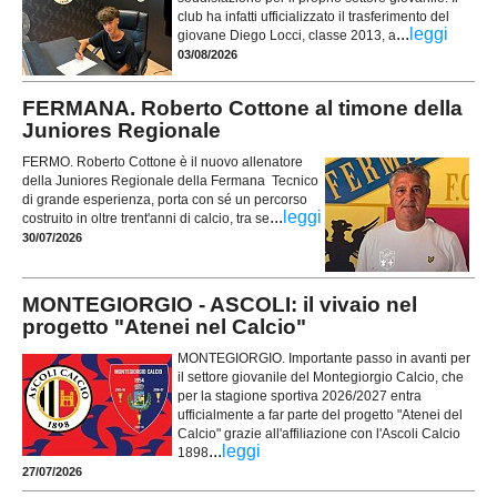
club ha infatti ufficializzato il trasferimento del
...
leggi
giovane Diego Locci, classe 2013, a
03/08/2026
FERMANA. Roberto Cottone al timone della
Juniores Regionale
FERMO. Roberto Cottone è il nuovo allenatore
della Juniores Regionale della Fermana Tecnico
di grande esperienza, porta con sé un percorso
...
leggi
costruito in oltre trent'anni di calcio, tra se
30/07/2026
MONTEGIORGIO - ASCOLI: il vivaio nel
progetto "Atenei nel Calcio"
MONTEGIORGIO. Importante passo in avanti per
il settore giovanile del Montegiorgio Calcio, che
per la stagione sportiva 2026/2027 entra
ufficialmente a far parte del progetto "Atenei del
Calcio" grazie all'affiliazione con l'Ascoli Calcio
...
leggi
1898
27/07/2026