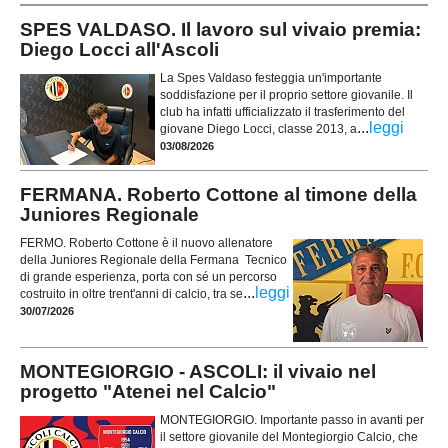
SPES VALDASO. Il lavoro sul vivaio premia:
Diego Locci all'Ascoli
La Spes Valdaso festeggia un'importante
soddisfazione per il proprio settore giovanile. Il
club ha infatti ufficializzato il trasferimento del
...
leggi
giovane Diego Locci, classe 2013, a
03/08/2026
FERMANA. Roberto Cottone al timone della
Juniores Regionale
FERMO. Roberto Cottone è il nuovo allenatore
della Juniores Regionale della Fermana Tecnico
di grande esperienza, porta con sé un percorso
...
leggi
costruito in oltre trent'anni di calcio, tra se
30/07/2026
MONTEGIORGIO - ASCOLI: il vivaio nel
progetto "Atenei nel Calcio"
MONTEGIORGIO. Importante passo in avanti per
il settore giovanile del Montegiorgio Calcio, che