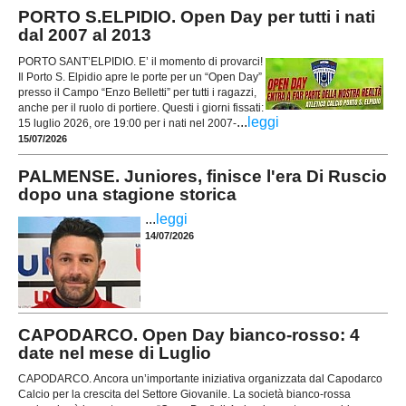
PORTO S.ELPIDIO. Open Day per tutti i nati
dal 2007 al 2013
PORTO SANT’ELPIDIO. E’ il momento di provarci!
Il Porto S. Elpidio apre le porte per un “Open Day”
presso il Campo “Enzo Belletti” per tutti i ragazzi,
anche per il ruolo di portiere. Questi i giorni fissati:
...
leggi
15 luglio 2026, ore 19:00 per i nati nel 2007-
15/07/2026
PALMENSE. Juniores, finisce l'era Di Ruscio
dopo una stagione storica
...
leggi
14/07/2026
CAPODARCO. Open Day bianco-rosso: 4
date nel mese di Luglio
CAPODARCO. Ancora un’importante iniziativa organizzata dal Capodarco
Calcio per la crescita del Settore Giovanile. La società bianco-rossa