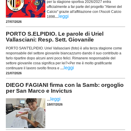
per la stagione sportiva 2026/2027 entra
ufficialmente a far parte del progetto "Atenei del
Calcio" grazie all'affiliazione con l'Ascoli Calcio
...
leggi
1898
27/07/2026
PORTO S.ELPIDIO. Le parole di Uriel
Vallasciani: Resp. Sett. Giovanile
PORTO SANT'ELPIDIO. Uriel Vallasciani (foto) è alla terza stagione come
responsabile del settore giovanile biancazzurro dando il suo contributo a
farlo ripartire dopo alcuni anni poco felici. Rimanere responsabile del
settore giovanile cosa significa per lei?«Per me è molto gratificante
...
leggi
continuare il lavoro svolto finora e
21/07/2026
DIEGO FAGIANI firma con la Samb: orgoglio
per San Marco e Invictus
...
leggi
18/07/2026