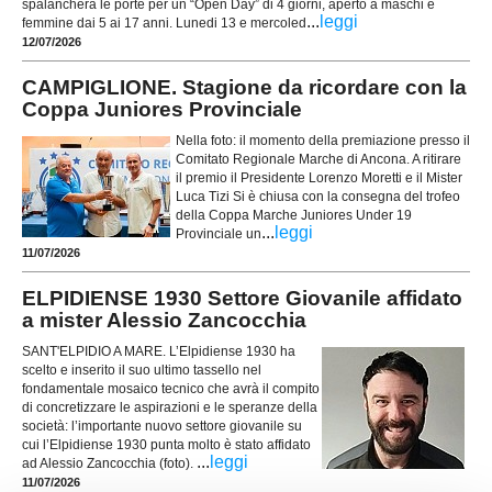
spalancherà le porte per un “Open Day” di 4 giorni, aperto a maschi e
...
leggi
femmine dai 5 ai 17 anni. Lunedi 13 e mercoled
12/07/2026
CAMPIGLIONE. Stagione da ricordare con la
Coppa Juniores Provinciale
Nella foto: il momento della premiazione presso il
Comitato Regionale Marche di Ancona. A ritirare
il premio il Presidente Lorenzo Moretti e il Mister
Luca Tizi Si è chiusa con la consegna del trofeo
della Coppa Marche Juniores Under 19
...
leggi
Provinciale un
11/07/2026
ELPIDIENSE 1930 Settore Giovanile affidato
a mister Alessio Zancocchia
SANT'ELPIDIO A MARE. L’Elpidiense 1930 ha
scelto e inserito il suo ultimo tassello nel
fondamentale mosaico tecnico che avrà il compito
di concretizzare le aspirazioni e le speranze della
società: l’importante nuovo settore giovanile su
cui l’Elpidiense 1930 punta molto è stato affidato
...
leggi
ad Alessio Zancocchia (foto).
11/07/2026