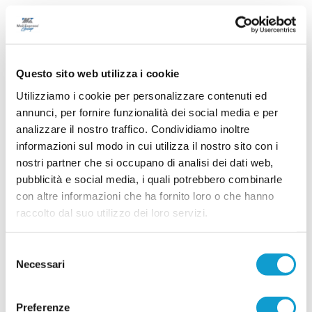
ARCHETTI RAPAGNANO si conferma punto
di riferimento per il territorio
RAPAGNANO. Si è conclusa solo da pochi giorni
la stagione 2025/2026, caratterizzata, tra le altre
Questo sito web utilizza i cookie
cose, dalla vittoria della Coppa Disciplina da
parte della società Archetti Rapagnano: si tratta
Utilizziamo i cookie per personalizzare contenuti ed
della terza conquistata in due anni. Sono in vista
annunci, per fornire funzionalità dei social media e per
importanti novità per quanto riguarda lo staff
...
leggi
analizzare il nostro traffico. Condividiamo inoltre
tecnico. La società saluta mi
10/07/2026
informazioni sul modo in cui utilizza il nostro sito con i
nostri partner che si occupano di analisi dei dati web,
PORTO S.ELPIDIO. Stortini: "Settore
pubblicità e social media, i quali potrebbero combinarle
giovanile alla base del progetto"
con altre informazioni che ha fornito loro o che hanno
Fabio Stortini (foto) è il nuovo presidente del Porto Sant'Elpidio e si
raccolto dal suo utilizzo dei loro servizi.
...
leggi
racconta nella sua prima intervista ufficiale. Presidente, qu
08/07/2026
Selezione
FERMANA e USA FERMO insieme per
Necessari
del
rilanciare il settore giovanile
consenso
La Fermana Football Club rafforza il proprio
Preferenze
progetto dedicato ai giovani e guarda al territorio