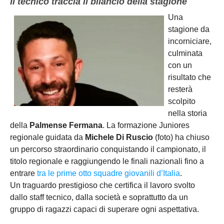
Il tecnico traccia il bilancio della stagione
Una
stagione da
incorniciare,
culminata
con un
risultato che
resterà
scolpito
nella storia
della
Palmense Fermana
. La formazione Juniores
regionale guidata da
Michele Di Ruscio
(foto) ha chiuso
un percorso straordinario conquistando il campionato, il
titolo regionale e raggiungendo le finali nazionali fino a
entrare
tra le prime otto squadre giovanili d’Italia
.
Un traguardo prestigioso che certifica il lavoro svolto
dallo staff tecnico, dalla società e soprattutto da un
gruppo di ragazzi capaci di superare ogni aspettativa.