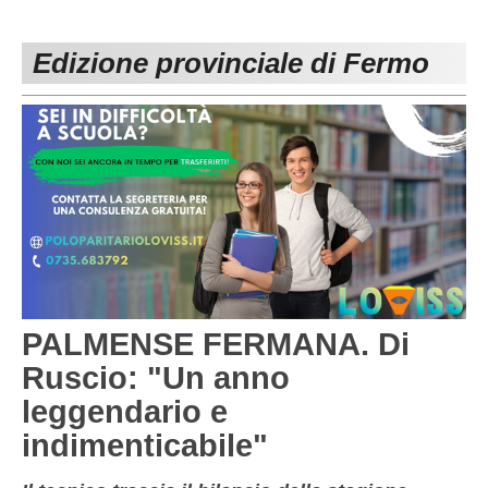
PESARO URBINO
PROMOZIONE
DIRETTA
Edizione provinciale di Fermo
Carica la tua Rosa
1^ CATEGORIA
2^ CATEGORIA
3^ CATEGORIA
GIOVANILI
PALMENSE FERMANA. Di
Ruscio: "Un anno
leggendario e
indimenticabile"