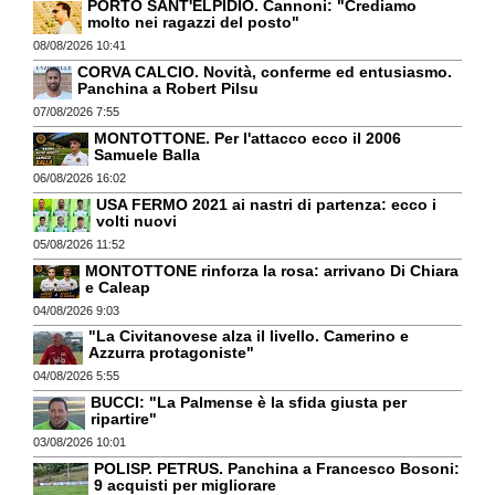
PORTO SANT'ELPIDIO. Cannoni: "Crediamo
molto nei ragazzi del posto"
08/08/2026 10:41
CORVA CALCIO. Novità, conferme ed entusiasmo.
Panchina a Robert Pilsu
07/08/2026 7:55
MONTOTTONE. Per l'attacco ecco il 2006
Samuele Balla
06/08/2026 16:02
USA FERMO 2021 ai nastri di partenza: ecco i
volti nuovi
05/08/2026 11:52
MONTOTTONE rinforza la rosa: arrivano Di Chiara
e Caleap
04/08/2026 9:03
"La Civitanovese alza il livello. Camerino e
Azzurra protagoniste"
04/08/2026 5:55
BUCCI: "La Palmense è la sfida giusta per
ripartire"
03/08/2026 10:01
POLISP. PETRUS. Panchina a Francesco Bosoni:
9 acquisti per migliorare