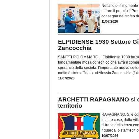
Nella foto: il moment
ritirare il premio il P
consegna del trofeo d
11/07/2026
ELPIDIENSE 1930 Settore Gio
Zancocchia
SANT'ELPIDIO A MARE. L’Elpidiense 1930 ha scelt
fondamentale mosaico tecnico che avrà il compito
speranze della società: l’importante nuovo setto
molto è stato affidato ad Alessio Zancocchia (fot
11/07/2026
ARCHETTI RAPAGNANO si conf
territorio
RAPAGNANO. Si è concl
le altre cose, dalla v
si tratta della terza c
riguarda lo staff tecni
10/07/2026