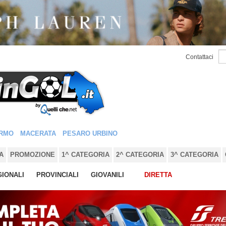
Contattaci
RMO
MACERATA
PESARO URBINO
A
PROMOZIONE
1^ CATEGORIA
2^ CATEGORIA
3^ CATEGORIA
IONALI
PROVINCIALI
GIOVANILI
DIRETTA