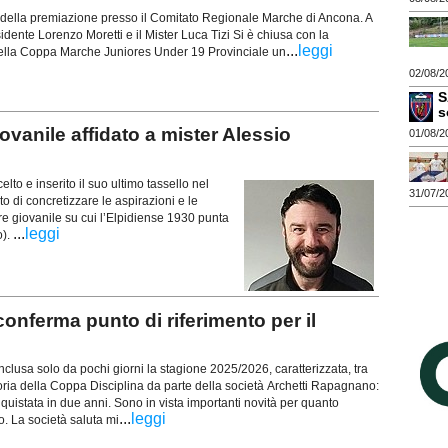
o della premiazione presso il Comitato Regionale Marche di Ancona. A
residente Lorenzo Moretti e il Mister Luca Tizi Si è chiusa con la
...
leggi
ella Coppa Marche Juniores Under 19 Provinciale un
02/08/2
S
s
vanile affidato a mister Alessio
01/08/2
o e inserito il suo ultimo tassello nel
31/07/2
 di concretizzare le aspirazioni e le
re giovanile su cui l’Elpidiense 1930 punta
...
leggi
o).
erma punto di riferimento per il
usa solo da pochi giorni la stagione 2025/2026, caratterizzata, tra
ittoria della Coppa Disciplina da parte della società Archetti Rapagnano:
onquistata in due anni. Sono in vista importanti novità per quanto
...
leggi
co. La società saluta mi