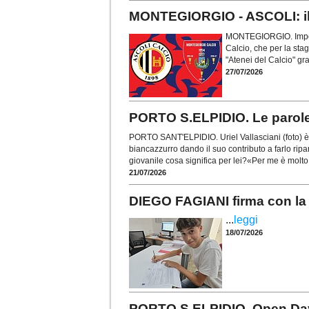
MONTEGIORGIO - ASCOLI: il v
MONTEGIORGIO. Importa
Calcio, che per la sta
"Atenei del Calcio" gra
27/07/2026
PORTO S.ELPIDIO. Le parole d
PORTO SANT'ELPIDIO. Uriel Vallasciani (foto) è 
biancazzurro dando il suo contributo a farlo ripa
giovanile cosa significa per lei?«Per me è molto 
21/07/2026
DIEGO FAGIANI firma con la 
...
leggi
18/07/2026
PORTO S.ELPIDIO. Open Day pe