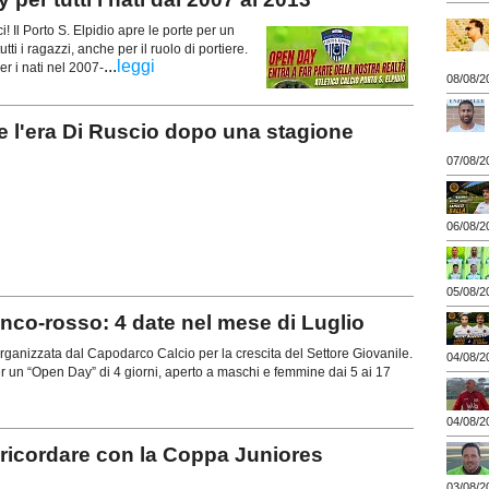
Il Porto S. Elpidio apre le porte per un
ti i ragazzi, anche per il ruolo di portiere.
...
leggi
er i nati nel 2007-
08/08/2
 l'era Di Ruscio dopo una stagione
07/08/2
06/08/2
05/08/2
o-rosso: 4 date nel mese di Luglio
anizzata dal Capodarco Calcio per la crescita del Settore Giovanile.
04/08/2
r un “Open Day” di 4 giorni, aperto a maschi e femmine dai 5 ai 17
04/08/2
icordare con la Coppa Juniores
03/08/2