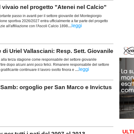
ivaio nel progetto "Atenei nel Calcio"
nte passo in avanti per il settore giovanile del Montegiorgio
gione sportiva 2026/2027 entra ufficialmente a far parte del progetto
...
leggi
zie all'affiliazione con l'Ascoli Calcio 1898
i Uriel Vallasciani: Resp. Sett. Giovanile
alla terza stagione come responsabile del settore giovanile
rtire dopo alcuni anni poco felici. Rimanere responsabile del settore
...
leggi
gratificante continuare il lavoro svolto finora e
Samb: orgoglio per San Marco e Invictus
ULT
r tutti i nati dal 2007 al 2013