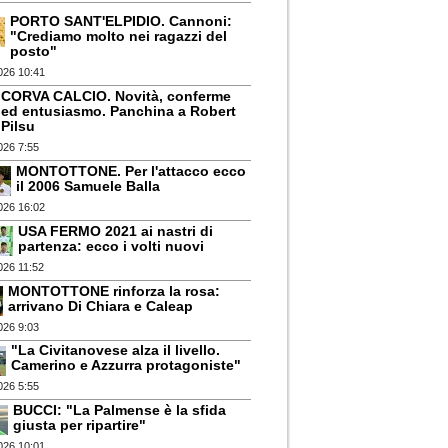
PORTO SANT'ELPIDIO. Cannoni:
"Crediamo molto nei ragazzi del
posto"
026 10:41
CORVA CALCIO. Novità, conferme
ed entusiasmo. Panchina a Robert
Pilsu
026 7:55
MONTOTTONE. Per l'attacco ecco
il 2006 Samuele Balla
026 16:02
USA FERMO 2021 ai nastri di
partenza: ecco i volti nuovi
026 11:52
MONTOTTONE rinforza la rosa:
arrivano Di Chiara e Caleap
026 9:03
"La Civitanovese alza il livello.
Camerino e Azzurra protagoniste"
026 5:55
BUCCI: "La Palmense è la sfida
giusta per ripartire"
026 10:01