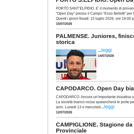
PORTO SANT’ELPIDIO. E’ il momento di provarci! 
“Open Day” presso il Campo “Enzo Belletti” per tut
Questi i giorni fissati: 15 luglio 2026, ore 19:00 p
15/07/2026
PALMENSE. Juniores, finisce
storica
...
leggi
14/07/2026
CAPODARCO. Open Day bianc
CAPODARCO. Ancora un’importante iniziativa org
La società bianco-rossa spalancherà le porte pe
...
leggi
anni. Lunedi 13 e mercoled
12/07/2026
CAMPIGLIONE. Stagione da r
Provinciale