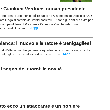
i: Gianluca Verducci nuovo presidente
anno preso parte mercoledì 15 luglio all’Assemblea dei Soci dell’ASD
ato luogo al cambio dei vertici societari. 67 sono gli anni di attività per
ortivo petritolese. Il Presidente Giuseppe Vitali ha relazionato
...
leggi
ngraziando tutti per i
a: il nuovo allenatore è Senigagliesi
iduato l'allenatore che guiderà la squadra nella prossima stagione. La
...
leggi
 Senigagliesi, tecnico di esperienza con un lun
egno dei ritorni: le novità
o ecco un attaccante e un portiere