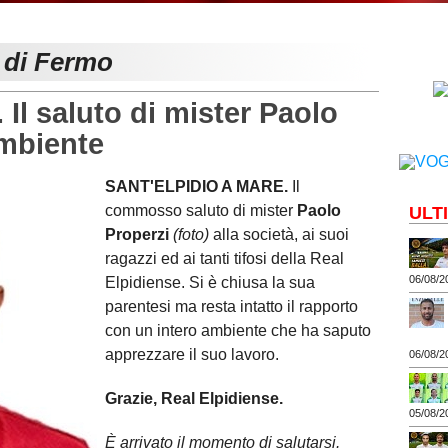
e di Fermo
l saluto di mister Paolo
ambiente
SANT'ELPIDIO A MARE.
Il
commosso saluto di mister
Paolo
ULT
Properzi
(foto)
alla società, ai suoi
ragazzi ed ai tanti tifosi della Real
06/08/2
Elpidiense. Si è chiusa la sua
parentesi ma resta intatto il rapporto
con un intero ambiente che ha saputo
apprezzare il suo lavoro.
06/08/2
Grazie, Real Elpidiense.
05/08/2
È arrivato il momento di salutarsi.