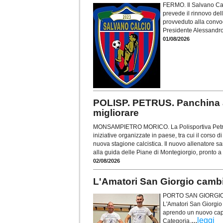
FERMO. Il Salvano Cal
prevede il rinnovo dell
provveduto alla convoc
Presidente Alessandro
01/08/2026
POLISP. PETRUS. Panchina a
migliorare
MONSAMPIETRO MORICO. La Polisportiva Petrus,
iniziative organizzate in paese, tra cui il corso di
nuova stagione calcistica. Il nuovo allenatore 
alla guida delle Piane di Montegiorgio, pronto a
02/08/2026
L'Amatori San Giorgio camb
PORTO SAN GIORGIO. U
L'Amatori San Giorgio
aprendo un nuovo capit
...
leggi
Categoria.