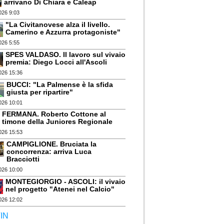
arrivano Di Chiara e Caleap
026 9:03
"La Civitanovese alza il livello.
Camerino e Azzurra protagoniste"
026 5:55
SPES VALDASO. Il lavoro sul vivaio
premia: Diego Locci all'Ascoli
026 15:36
BUCCI: "La Palmense è la sfida
giusta per ripartire"
026 10:01
FERMANA. Roberto Cottone al
timone della Juniores Regionale
026 15:53
CAMPIGLIONE. Bruciata la
concorrenza: arriva Luca
Bracciotti
026 10:00
MONTEGIORGIO - ASCOLI: il vivaio
nel progetto "Atenei nel Calcio"
026 12:02