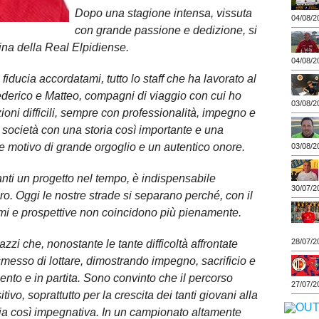
Dopo una stagione intensa, vissuta
04/08/2
con grande passione e dedizione, si
ina della Real Elpidiense.
04/08/2
fiducia accordatami, tutto lo staff che ha lavorato al
Federico e Matteo, compagni di viaggio con cui ho
03/08/2
ioni difficili, sempre con professionalità, impegno e
 società con una storia così importante e una
me motivo di grande orgoglio e un autentico onore.
03/08/2
vanti un progetto nel tempo, è indispensabile
30/07/2
ro. Oggi le nostre strade si separano perché, con il
mi e prospettive non coincidono più pienamente.
28/07/2
zzi che, nonostante le tante difficoltà affrontate
messo di lottare, dimostrando impegno, sacrificio e
nto e in partita. Sono convinto che il percorso
27/07/2
vo, soprattutto per la crescita dei tanti giovani alla
ia così impegnativa. In un campionato altamente