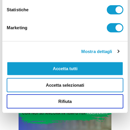
prossima stagione
Statistiche
Prende ufficialmente il via la stagione 2026/2027,
con la società della Cuprense che ha svelato i
componenti dello staff tecnico della Prima
Squadra, chiamati a guidare il gruppo nel nuovo
Marketing
campionato. A ricoprire il ruolo di allenatore sarà
...
leggi
11/07/2026
Mostra dettagli
Vai all'edizione provinciale
Accetta tutti
Accetta selezionati
Rifiuta