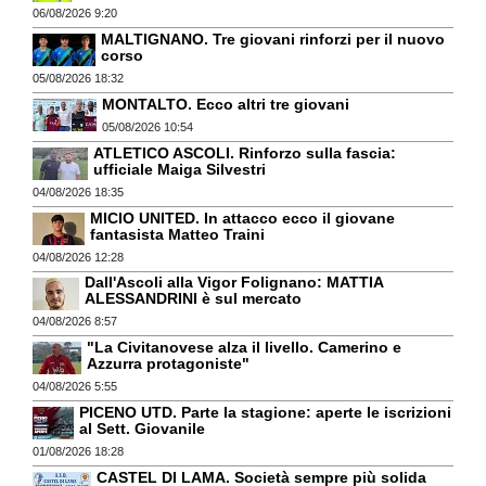
06/08/2026 9:20
MALTIGNANO. Tre giovani rinforzi per il nuovo
corso
05/08/2026 18:32
MONTALTO. Ecco altri tre giovani
05/08/2026 10:54
ATLETICO ASCOLI. Rinforzo sulla fascia:
ufficiale Maiga Silvestri
04/08/2026 18:35
MICIO UNITED. In attacco ecco il giovane
fantasista Matteo Traini
04/08/2026 12:28
Dall'Ascoli alla Vigor Folignano: MATTIA
ALESSANDRINI è sul mercato
04/08/2026 8:57
"La Civitanovese alza il livello. Camerino e
Azzurra protagoniste"
04/08/2026 5:55
PICENO UTD. Parte la stagione: aperte le iscrizioni
al Sett. Giovanile
01/08/2026 18:28
CASTEL DI LAMA. Società sempre più solida