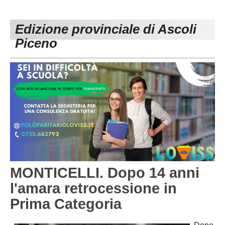
PESARO URBINO
PROMOZIONE
DIRETTA
Edizione provinciale di Ascoli
Carica la tua Rosa
1^ CATEGORIA
Piceno
2^ CATEGORIA
3^ CATEGORIA
GIOVANILI
MONTICELLI. Dopo 14 anni
l'amara retrocessione in
Prima Categoria