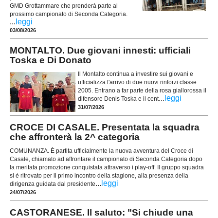
GMD Grottammare che prenderà parte al
prossimo campionato di Seconda Categoria.
...
leggi
03/08/2026
MONTALTO. Due giovani innesti: ufficiali
Toska e Di Donato
Il Montalto continua a investire sui giovani e
ufficializza l'arrivo di due nuovi rinforzi classe
2005. Entrano a far parte della rosa giallorossa il
...
leggi
difensore Denis Toska e il cent
31/07/2026
CROCE DI CASALE. Presentata la squadra
che affronterà la 2^ categoria
COMUNANZA. È partita ufficialmente la nuova avventura del Croce di
Casale, chiamato ad affrontare il campionato di Seconda Categoria dopo
la meritata promozione conquistata attraverso i play-off. Il gruppo squadra
si è ritrovato per il primo incontro della stagione, alla presenza della
...
leggi
dirigenza guidata dal presidente
24/07/2026
CASTORANESE. Il saluto: "Si chiude una