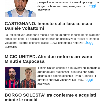
prospettiva e un innesto di assoluto prestigio. La
...
leggi
dirigenza biancazzurra prosegue cos
21/07/2026
CASTIGNANO. Innesto sulla fascia: ecco
Daniele Voltattorni
La Polisportiva Castignano mette a segno un nuovo innesto per la stagione
ormai alle porte. La società biancorossa ha ufficializzato l'arrivo di Daniele
...
leggi
Voltattorni, esterno difensivo classe 1993, chiamato a rinforzar
21/07/2026
MICIO UNITED. Altri due rinforzi: arrivano
Minuti e Capocasa
Il Micio United continua a muoversi sul mercato e
aggiunge altri due tasselli alla rosa che sarà
affidata alla coppia di tecnici Traini-Cimbelli. Il
...
leggi
direttore sportivo Vincenzo De Ros
21/07/2026
BORGO SOLESTA' tra conferme e acquisti
mirati: le novità