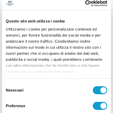
15/07/2026
GROTTAMMARE. Spazio ai giovani:
Nannuzzi e Fradiani in prima squadra
Questo sito web utilizza i cookie
Il Grottammare continua a investire sul proprio
Utilizziamo i cookie per personalizzare contenuti ed
vivaio e promuove in prima squadra due giovani
annunci, per fornire funzionalità dei social media e per
di prospettiva in vista della stagione 2026-2027.
Faranno parte della preparazione estiva agli
analizzare il nostro traffico. Condividiamo inoltre
ordini dello staff tecnico il centrocampista
informazioni sul modo in cui utilizza il nostro sito con i
...
leggi
Simo
14/07/2026
nostri partner che si occupano di analisi dei dati web,
pubblicità e social media, i quali potrebbero combinarle
MONTICELLI. Conferme importanti per
con altre informazioni che ha fornito loro o che hanno
Mariani Gibellieri e Mattei
raccolto dal suo utilizzo dei loro servizi.
ASCOLI PICENO. Il Monticelli Calcio comunica
che Marco Mariani Gibellieri e Giacomo Mattei
saranno due calciatori del Monticelli anche per la
Selezione
prossima stagione. Entrambi si apprestano a
Necessari
del
vivere la loro quarta stagione in biancoazzurro. -
...
leggi
Tr
consenso
12/07/2026
Preferenze
CUPRENSE. Definito lo staff tecnico per la