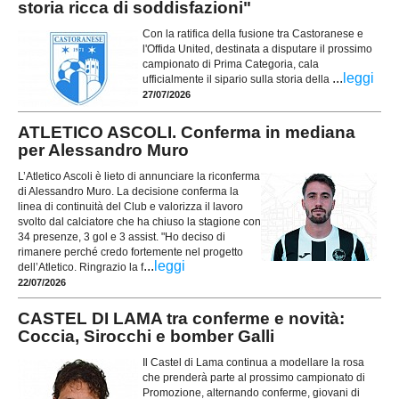
storia ricca di soddisfazioni"
Con la ratifica della fusione tra Castoranese e
l'Offida United, destinata a disputare il prossimo
campionato di Prima Categoria, cala
...
leggi
ufficialmente il sipario sulla storia della
27/07/2026
ATLETICO ASCOLI. Conferma in mediana
per Alessandro Muro
L’Atletico Ascoli è lieto di annunciare la riconferma
di Alessandro Muro. La decisione conferma la
linea di continuità del Club e valorizza il lavoro
svolto dal calciatore che ha chiuso la stagione con
34 presenze, 3 gol e 3 assist. "Ho deciso di
rimanere perché credo fortemente nel progetto
...
leggi
dell’Atletico. Ringrazio la f
22/07/2026
CASTEL DI LAMA tra conferme e novità:
Coccia, Sirocchi e bomber Galli
Il Castel di Lama continua a modellare la rosa
che prenderà parte al prossimo campionato di
Promozione, alternando conferme, giovani di