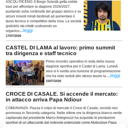
ASCOLI PICENO. Il Borgo Solestà getta solide
basi per affrontare la stagione 2026/2027,
puntando sulla continuità del gruppo storico e su
alcuni innesti mirati destinati ad aumentare il
tasso tecnico e competitivo della rosa. La società
gialloblù sta infatti costruendo un
...
leggi
organico
17/07/2026
CASTEL DI LAMA al lavoro: primo summit
tra dirigenza e staff tecnico
Primo incontro operativo in vista della nuova
stagione sportiva per il Castel di Lama. Lunedì
sera si è svolta una riunione di programmazione
...
leggi
che ha visto seduti allo stesso tavolo la
15/07/2026
CROCE DI CASALE. Si accende il mercato:
in attacco arriva Papa Ndiour
COMUNANZA. Piazza il colpo di mercato il Croce di Casale, società neo
promossa in Seconda categoria. Nelle ultime ore la dirigenza bianco-verde
capitanata dal presidente Marco Antognozzi ha acquisito le prestazioni
sportive di un attaccante dal notevole potenziale come Abdoulaye Papa
...
leggi
Ndiour.