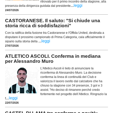
ritrovato per il primo incontro della stagione, alla
...
leggi
presenza della dirigenza guidata dal presidente
24/07/2026
CASTORANESE. Il saluto: "Si chiude una
storia ricca di soddisfazioni"
Con la ratifica della fusione tra Castoranese e l'Offida United, destinata a
disputare il prossimo campionato di Prima Categoria, cala ufficialmente il
...
leggi
sipario sulla storia della
27/07/2026
ATLETICO ASCOLI. Conferma in mediana
per Alessandro Muro
L’Atletico Ascoli è lieto di annunciare la
riconferma di Alessandro Muro. La decisione
conferma la linea di continuità del Club e
valorizza il lavoro svolto dal calciatore che ha
chiuso la stagione con 34 presenze, 3 gol e 3
assist. "Ho deciso di rimanere perché credo
fortemente nel progetto dell’Atletico. Ringrazio la
...
leggi
f
22/07/2026