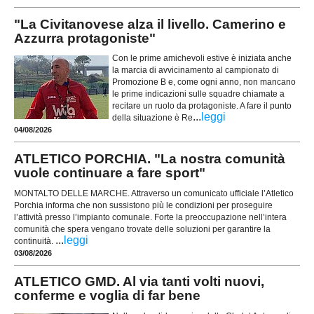
"La Civitanovese alza il livello. Camerino e
Azzurra protagoniste"
Con le prime amichevoli estive è iniziata anche
la marcia di avvicinamento al campionato di
Promozione B e, come ogni anno, non mancano
le prime indicazioni sulle squadre chiamate a
recitare un ruolo da protagoniste. A fare il punto
...
leggi
della situazione è Re
04/08/2026
ATLETICO PORCHIA. "La nostra comunità
vuole continuare a fare sport"
MONTALTO DELLE MARCHE. Attraverso un comunicato ufficiale l’Atletico
Porchia informa che non sussistono più le condizioni per proseguire
l’attività presso l’impianto comunale. Forte la preoccupazione nell’intera
comunità che spera vengano trovate delle soluzioni per garantire la
...
leggi
continuità.
03/08/2026
ATLETICO GMD. Al via tanti volti nuovi,
conferme e voglia di far bene