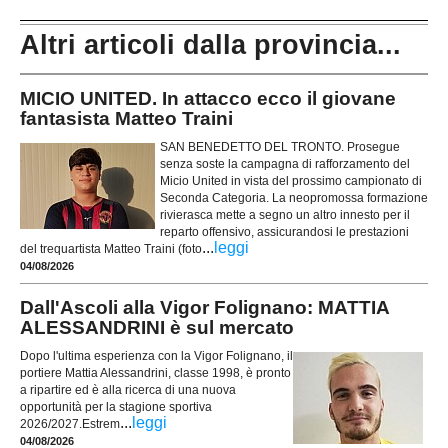
Altri articoli dalla provincia...
MICIO UNITED. In attacco ecco il giovane
fantasista Matteo Traini
SAN BENEDETTO DEL TRONTO. Prosegue
senza soste la campagna di rafforzamento del
Micio United in vista del prossimo campionato di
Seconda Categoria. La neopromossa formazione
rivierasca mette a segno un altro innesto per il
reparto offensivo, assicurandosi le prestazioni
...
leggi
del trequartista Matteo Traini (foto
04/08/2026
Dall'Ascoli alla Vigor Folignano: MATTIA
ALESSANDRINI è sul mercato
Dopo l'ultima esperienza con la Vigor Folignano, il
portiere Mattia Alessandrini, classe 1998, è pronto
a ripartire ed è alla ricerca di una nuova
opportunità per la stagione sportiva
...
leggi
2026/2027.Estrem
04/08/2026