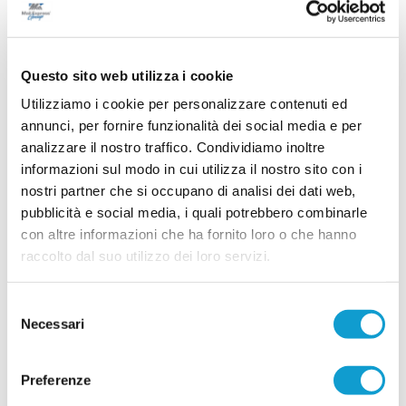
21/07/2026
BORGO SOLESTA' tra conferme e acquisti
mirati: le novità
Questo sito web utilizza i cookie
ASCOLI PICENO. Il Borgo Solestà getta solide
Utilizziamo i cookie per personalizzare contenuti ed
basi per affrontare la stagione 2026/2027,
annunci, per fornire funzionalità dei social media e per
puntando sulla continuità del gruppo storico e su
alcuni innesti mirati destinati ad aumentare il
analizzare il nostro traffico. Condividiamo inoltre
tasso tecnico e competitivo della rosa. La società
informazioni sul modo in cui utilizza il nostro sito con i
gialloblù sta infatti costruendo un
...
leggi
organico
nostri partner che si occupano di analisi dei dati web,
17/07/2026
pubblicità e social media, i quali potrebbero combinarle
con altre informazioni che ha fornito loro o che hanno
CASTEL DI LAMA al lavoro: primo summit
tra dirigenza e staff tecnico
raccolto dal suo utilizzo dei loro servizi.
Primo incontro operativo in vista della nuova
stagione sportiva per il Castel di Lama. Lunedì
Selezione
sera si è svolta una riunione di programmazione
Necessari
del
...
leggi
che ha visto seduti allo stesso tavolo la
15/07/2026
consenso
Preferenze
CROCE DI CASALE. Si accende il mercato:
in attacco arriva Papa Ndiour