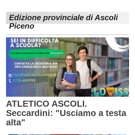
PESARO URBINO
PROMOZIONE
DIRETTA
Edizione provinciale di Ascoli
Carica la tua Rosa
1^ CATEGORIA
Piceno
2^ CATEGORIA
3^ CATEGORIA
GIOVANILI
ATLETICO ASCOLI.
Seccardini: "Usciamo a testa
alta"