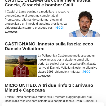
CASTEL DI LAMA tra conferme e novità:
Coccia, Sirocchi e bomber Galli
Il Castel di Lama continua a modellare la rosa che
prenderà parte al prossimo campionato di
Promozione, alternando conferme, giovani di
prospettiva e un innesto di assoluto prestigio. La
...
leggi
dirigenza biancazzurra prosegue cos
21/07/2026
CASTIGNANO. Innesto sulla fascia: ecco
Daniele Voltattorni
La Polisportiva Castignano mette a segno un
nuovo innesto per la stagione ormai alle
porte. La società biancorossa ha ufficializzato
l'arrivo di Daniele Voltattorni, esterno difensivo
...
leggi
classe 1993, chiamato a rinforzar
21/07/2026
MICIO UNITED. Altri due rinforzi: arrivano
Minuti e Capocasa
Il Micio United continua a muoversi sul mercato e aggiunge altri due
tasselli alla rosa che sarà affidata alla coppia di tecnici Traini-Cimbelli. Il
...
leggi
direttore sportivo Vincenzo De Ros