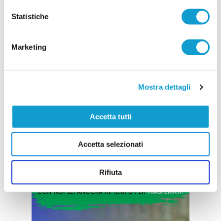
COMUNANZA. Piazza il colpo di mercato il Croce
Statistiche
di Casale, società neo promossa in Seconda
categoria. Nelle ultime ore la dirigenza bianco-
verde capitanata dal presidente Marco
Antognozzi ha acquisito le prestazioni sportive di
Marketing
un attaccante dal notevole potenziale come
...
leggi
Abdoulaye Papa Ndiour.
15/07/2026
Mostra dettagli
Vai all'edizione provinciale
Accetta tutti
Accetta selezionati
Rifiuta