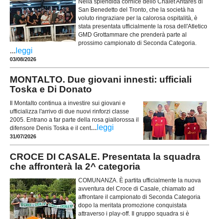
Nella splendida cornice dello Chalet Antares di
San Benedetto del Tronto, che la società ha
voluto ringraziare per la calorosa ospitalità, è
stata presentata ufficialmente la rosa dell'Atletico
GMD Grottammare che prenderà parte al
prossimo campionato di Seconda Categoria.
...
leggi
03/08/2026
MONTALTO. Due giovani innesti: ufficiali
Toska e Di Donato
Il Montalto continua a investire sui giovani e
ufficializza l'arrivo di due nuovi rinforzi classe
2005. Entrano a far parte della rosa giallorossa il
...
leggi
difensore Denis Toska e il cent
31/07/2026
CROCE DI CASALE. Presentata la squadra
che affronterà la 2^ categoria
COMUNANZA. È partita ufficialmente la nuova
avventura del Croce di Casale, chiamato ad
affrontare il campionato di Seconda Categoria
dopo la meritata promozione conquistata
attraverso i play-off. Il gruppo squadra si è