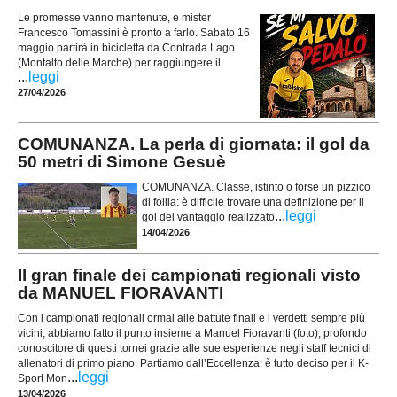
Le promesse vanno mantenute, e mister
Francesco Tomassini è pronto a farlo. Sabato 16
maggio partirà in bicicletta da Contrada Lago
(Montalto delle Marche) per raggiungere il
...
leggi
27/04/2026
COMUNANZA. La perla di giornata: il gol da
50 metri di Simone Gesuè
COMUNANZA. Classe, istinto o forse un pizzico
di follia: è difficile trovare una definizione per il
...
leggi
gol del vantaggio realizzato
14/04/2026
Il gran finale dei campionati regionali visto
da MANUEL FIORAVANTI
Con i campionati regionali ormai alle battute finali e i verdetti sempre più
vicini, abbiamo fatto il punto insieme a Manuel Fioravanti (foto), profondo
conoscitore di questi tornei grazie alle sue esperienze negli staff tecnici di
allenatori di primo piano. Partiamo dall’Eccellenza: è tutto deciso per il K-
...
leggi
Sport Mon
13/04/2026