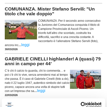
COMUNANZA. Mister Stefano Servili: "Un
titolo che vale doppio"
COMUNANZA. Per il secondo anno consecutivo
la Juniores del Comunanza conquista il titolo di
Campione Provinciale di Ascoli Piceno. Un
trionfo tutt’altro che scontato, costruito tra
difficoltà, sacrifici e una crescita costante. A
raccontarlo è l’allenatore Stefano Servili (foto),
...
leggi
ancora inc
30/03/2026
GABRIELE CINELLI highlander! A (quasi) 79
anni in campo per 44'
C’è chi il calcio lo guarda, chi lo commenta… e
poi c’è chi lo vive, senza arrendersi mai al tempo
che passa. È il caso di Gabriele Cinelli (foto a dx),
nato il 22 luglio 1947, autentico simbolo del calcio
piceno, capace ancora una volta di stupire tutti
...
leggi
con un’impresa che sa
22/03/2026
SECONDA H. Tantaoui show: poker da