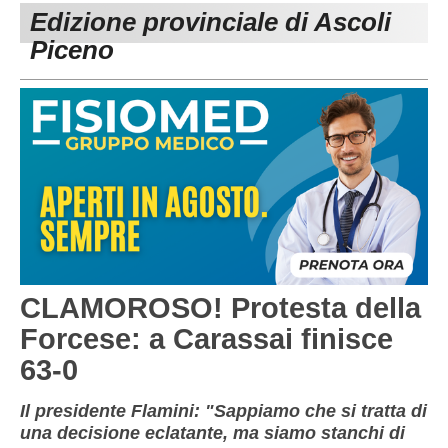
Edizione provinciale di Ascoli
Carica la tua Rosa
1^ CATEGORIA
Piceno
2^ CATEGORIA
3^ CATEGORIA
GIOVANILI
CLAMOROSO! Protesta della
Forcese: a Carassai finisce
63-0
Il presidente Flamini: "Sappiamo che si tratta di
una decisione eclatante, ma siamo stanchi di