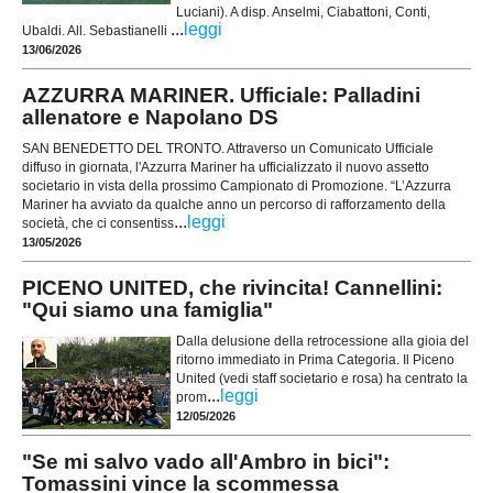
Luciani). A disp. Anselmi, Ciabattoni, Conti,
...
leggi
Ubaldi. All. Sebastianelli
13/06/2026
AZZURRA MARINER. Ufficiale: Palladini
allenatore e Napolano DS
SAN BENEDETTO DEL TRONTO. Attraverso un Comunicato Ufficiale
diffuso in giornata, l'Azzurra Mariner ha ufficializzato il nuovo assetto
societario in vista della prossimo Campionato di Promozione. “L’Azzurra
Mariner ha avviato da qualche anno un percorso di rafforzamento della
...
leggi
società, che ci consentiss
13/05/2026
PICENO UNITED, che rivincita! Cannellini:
"Qui siamo una famiglia"
Dalla delusione della retrocessione alla gioia del
ritorno immediato in Prima Categoria. Il Piceno
United (vedi staff societario e rosa) ha centrato la
...
leggi
prom
12/05/2026
"Se mi salvo vado all'Ambro in bici":
Tomassini vince la scommessa