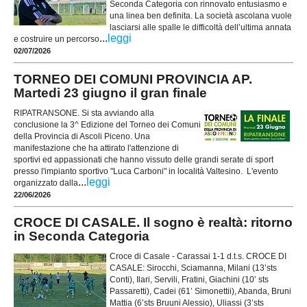
Seconda Categoria con rinnovato entusiasmo e
una linea ben definita. La società ascolana vuole
lasciarsi alle spalle le difficoltà dell’ultima annata
...
leggi
e costruire un percorso
02/07/2026
TORNEO DEI COMUNI PROVINCIA AP.
Martedi 23 giugno il gran finale
RIPATRANSONE. Si sta avviando alla
conclusione la 3^ Edizione del Torneo dei Comuni
della Provincia di Ascoli Piceno. Una
manifestazione che ha attirato l'attenzione di
sportivi ed appassionati che hanno vissuto delle grandi serate di sport
presso l'impianto sportivo "Luca Carboni" in località Valtesino. L'evento
...
leggi
organizzato dalla
22/06/2026
CROCE DI CASALE. Il sogno è realtà: ritorno
in Seconda Categoria
Croce di Casale - Carassai 1-1 d.t.s. CROCE DI
CASALE: Sirocchi, Sciamanna, Milani (13’sts
Conti), Ilari, Servili, Fratini, Giachini (10’ sts
Passaretti), Cadei (61’ Simonettii), Abanda, Bruni
Mattia (6’sts Bruuni Alessio), Uliassi (3’sts