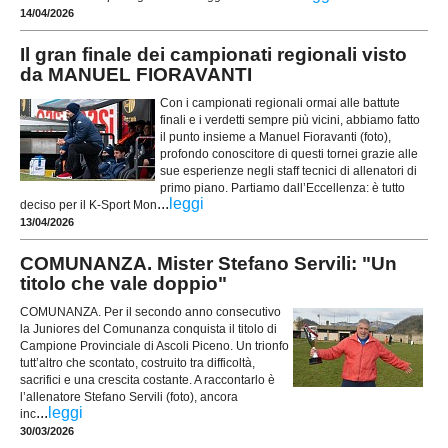
14/04/2026
Il gran finale dei campionati regionali visto
da MANUEL FIORAVANTI
Con i campionati regionali ormai alle battute
finali e i verdetti sempre più vicini, abbiamo fatto
il punto insieme a Manuel Fioravanti (foto),
profondo conoscitore di questi tornei grazie alle
sue esperienze negli staff tecnici di allenatori di
primo piano. Partiamo dall’Eccellenza: è tutto
...
leggi
deciso per il K-Sport Mon
13/04/2026
COMUNANZA. Mister Stefano Servili: "Un
titolo che vale doppio"
COMUNANZA. Per il secondo anno consecutivo
la Juniores del Comunanza conquista il titolo di
Campione Provinciale di Ascoli Piceno. Un trionfo
tutt’altro che scontato, costruito tra difficoltà,
sacrifici e una crescita costante. A raccontarlo è
l’allenatore Stefano Servili (foto), ancora
...
leggi
inc
30/03/2026