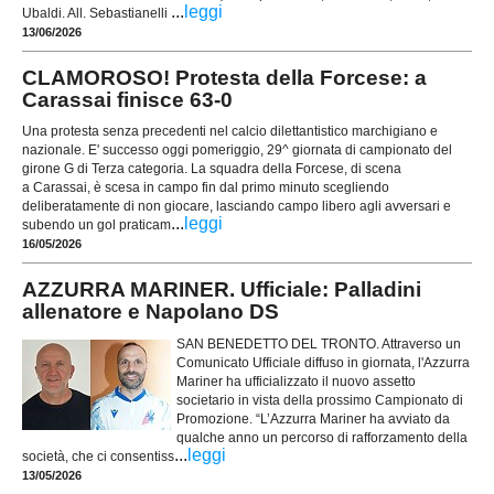
...
leggi
Ubaldi. All. Sebastianelli
13/06/2026
CLAMOROSO! Protesta della Forcese: a
Carassai finisce 63-0
Una protesta senza precedenti nel calcio dilettantistico marchigiano e
nazionale. E' successo oggi pomeriggio, 29^ giornata di campionato del
girone G di Terza categoria. La squadra della Forcese, di scena
a Carassai, è scesa in campo fin dal primo minuto scegliendo
deliberatamente di non giocare, lasciando campo libero agli avversari e
...
leggi
subendo un gol praticam
16/05/2026
AZZURRA MARINER. Ufficiale: Palladini
allenatore e Napolano DS
SAN BENEDETTO DEL TRONTO. Attraverso un
Comunicato Ufficiale diffuso in giornata, l'Azzurra
Mariner ha ufficializzato il nuovo assetto
societario in vista della prossimo Campionato di
Promozione. “L’Azzurra Mariner ha avviato da
qualche anno un percorso di rafforzamento della
...
leggi
società, che ci consentiss
13/05/2026