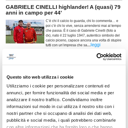
GABRIELE CINELLI highlander! A (quasi) 79
anni in campo per 44'
C’è chi il calcio lo guarda, chi lo commenta… e
poi c’è chi lo vive, senza arrendersi mai al tempo
che passa. È il caso di Gabriele Cinelli (foto a
dx), nato il 22 luglio 1947, autentico simbolo del
calcio piceno, capace ancora una volta di stupire
...
leggi
tutti con un’impresa che sa
22/03/2026
SECONDA H. Tantaoui show: poker da
sogno e Piceno United in fuga
ASCOLI PICENO - La Piceno United vola e lo fa con una prestazione che
Questo sito web utilizza i cookie
lascia poco spazio ai commenti: 4-0 sul campo del Mozzano City e allungo
Utilizziamo i cookie per personalizzare contenuti ed
in classifica che profuma di fuga. Il +5 sulla Vis Stella è un segnale forte,
...
leggi
arrivato al termine di una gara dominata dall’inizio alla fine.
annunci, per fornire funzionalità dei social media e per
22/03/2026
analizzare il nostro traffico. Condividiamo inoltre
informazioni sul modo in cui utilizza il nostro sito con i
Dalla Serie C al PICENO UNITED: a 46 anni
Albanesi torna tra i pali
nostri partner che si occupano di analisi dei dati web,
pubblicità e social media, i quali potrebbero combinarle
ASCOLI PICENO. Una scelta di cuore, di
passione e di attaccamento al territorio. A 46 anni
con altre informazioni che ha fornito loro o che hanno