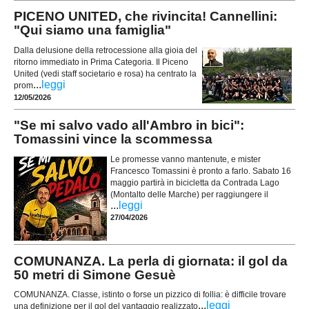
PICENO UNITED, che rivincita! Cannellini:
"Qui siamo una famiglia"
Dalla delusione della retrocessione alla gioia del
ritorno immediato in Prima Categoria. Il Piceno
United (vedi staff societario e rosa) ha centrato la
...
leggi
prom
12/05/2026
"Se mi salvo vado all'Ambro in bici":
Tomassini vince la scommessa
Le promesse vanno mantenute, e mister
Francesco Tomassini è pronto a farlo. Sabato 16
maggio partirà in bicicletta da Contrada Lago
(Montalto delle Marche) per raggiungere il
...
leggi
27/04/2026
COMUNANZA. La perla di giornata: il gol da
50 metri di Simone Gesuè
COMUNANZA. Classe, istinto o forse un pizzico di follia: è difficile trovare
...
leggi
una definizione per il gol del vantaggio realizzato