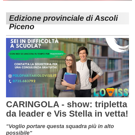
PESARO URBINO
PROMOZIONE
DIRETTA
Edizione provinciale di Ascoli
Carica la tua Rosa
1^ CATEGORIA
Piceno
2^ CATEGORIA
3^ CATEGORIA
GIOVANILI
CARINGOLA - show: tripletta
da leader e Vis Stella in vetta!
"Voglio portare questa squadra più in alto
possibile"