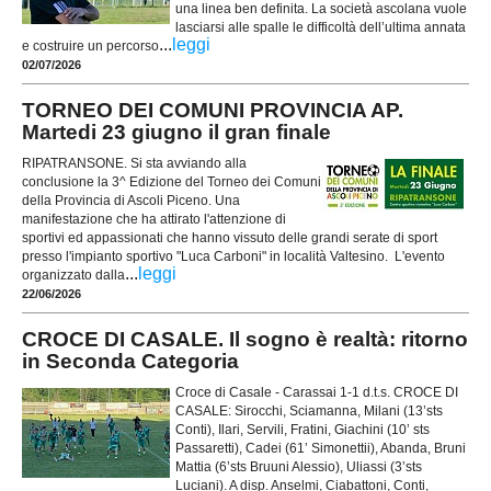
una linea ben definita. La società ascolana vuole
lasciarsi alle spalle le difficoltà dell’ultima annata
...
leggi
e costruire un percorso
02/07/2026
TORNEO DEI COMUNI PROVINCIA AP.
Martedi 23 giugno il gran finale
RIPATRANSONE. Si sta avviando alla
conclusione la 3^ Edizione del Torneo dei Comuni
della Provincia di Ascoli Piceno. Una
manifestazione che ha attirato l'attenzione di
sportivi ed appassionati che hanno vissuto delle grandi serate di sport
presso l'impianto sportivo "Luca Carboni" in località Valtesino. L'evento
...
leggi
organizzato dalla
22/06/2026
CROCE DI CASALE. Il sogno è realtà: ritorno
in Seconda Categoria
Croce di Casale - Carassai 1-1 d.t.s. CROCE DI
CASALE: Sirocchi, Sciamanna, Milani (13’sts
Conti), Ilari, Servili, Fratini, Giachini (10’ sts
Passaretti), Cadei (61’ Simonettii), Abanda, Bruni
Mattia (6’sts Bruuni Alessio), Uliassi (3’sts
Luciani). A disp. Anselmi, Ciabattoni, Conti,