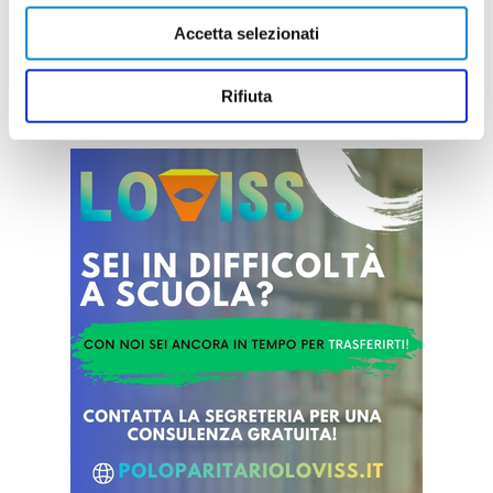
classifica, ma anche per una storia tutta
Accetta selezionati
particolare che la rende ancora più affascinante: il derby in famiglia tra
...
leggi
L
03/03/2026
Rifiuta
Vai all'edizione provinciale