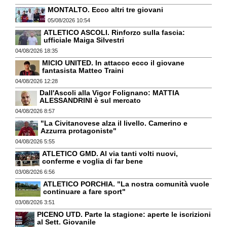
MONTALTO. Ecco altri tre giovani
05/08/2026 10:54
ATLETICO ASCOLI. Rinforzo sulla fascia:
ufficiale Maiga Silvestri
04/08/2026 18:35
MICIO UNITED. In attacco ecco il giovane
fantasista Matteo Traini
04/08/2026 12:28
Dall'Ascoli alla Vigor Folignano: MATTIA
ALESSANDRINI è sul mercato
04/08/2026 8:57
"La Civitanovese alza il livello. Camerino e
Azzurra protagoniste"
04/08/2026 5:55
ATLETICO GMD. Al via tanti volti nuovi,
conferme e voglia di far bene
03/08/2026 6:56
ATLETICO PORCHIA. "La nostra comunità vuole
continuare a fare sport"
03/08/2026 3:51
PICENO UTD. Parte la stagione: aperte le iscrizioni
al Sett. Giovanile