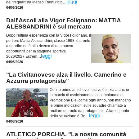
...
leggi
del trequartista Matteo Traini (foto
04/08/2026
Dall'Ascoli alla Vigor Folignano: MATTIA
ALESSANDRINI è sul mercato
Dopo l'ultima esperienza con la Vigor Folignano, il
portiere Mattia Alessandrini, classe 1998, è pronto
a ripartire ed è alla ricerca di una nuova
opportunità per la stagione sportiva
...
leggi
2026/2027.Estrem
04/08/2026
"La Civitanovese alza il livello. Camerino e
Azzurra protagoniste"
Con le prime amichevoli estive è iniziata anche
la marcia di avvicinamento al campionato di
Promozione B e, come ogni anno, non mancano
le prime indicazioni sulle squadre chiamate a
recitare un ruolo da protagoniste. A fare il punto
...
leggi
della situazione è Re
04/08/2026
ATLETICO PORCHIA. "La nostra comunità