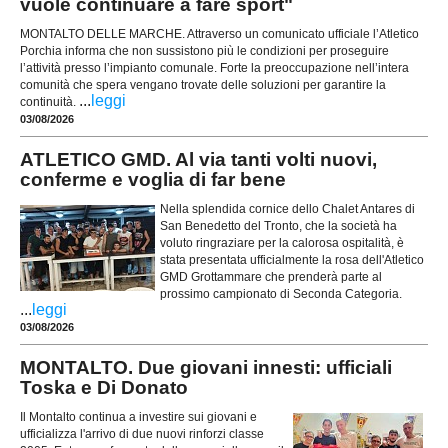
vuole continuare a fare sport"
MONTALTO DELLE MARCHE. Attraverso un comunicato ufficiale l’Atletico
Porchia informa che non sussistono più le condizioni per proseguire
l’attività presso l’impianto comunale. Forte la preoccupazione nell’intera
comunità che spera vengano trovate delle soluzioni per garantire la
...
leggi
continuità.
03/08/2026
ATLETICO GMD. Al via tanti volti nuovi,
conferme e voglia di far bene
Nella splendida cornice dello Chalet Antares di
San Benedetto del Tronto, che la società ha
voluto ringraziare per la calorosa ospitalità, è
stata presentata ufficialmente la rosa dell'Atletico
GMD Grottammare che prenderà parte al
prossimo campionato di Seconda Categoria.
...
leggi
03/08/2026
MONTALTO. Due giovani innesti: ufficiali
Toska e Di Donato
Il Montalto continua a investire sui giovani e
ufficializza l'arrivo di due nuovi rinforzi classe