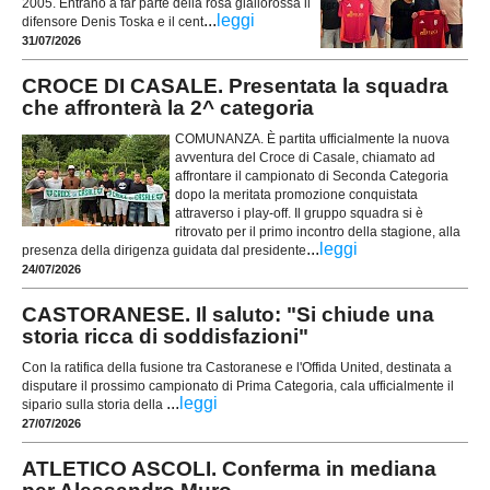
2005. Entrano a far parte della rosa giallorossa il
...
leggi
difensore Denis Toska e il cent
31/07/2026
CROCE DI CASALE. Presentata la squadra
che affronterà la 2^ categoria
COMUNANZA. È partita ufficialmente la nuova
avventura del Croce di Casale, chiamato ad
affrontare il campionato di Seconda Categoria
dopo la meritata promozione conquistata
attraverso i play-off. Il gruppo squadra si è
ritrovato per il primo incontro della stagione, alla
...
leggi
presenza della dirigenza guidata dal presidente
24/07/2026
CASTORANESE. Il saluto: "Si chiude una
storia ricca di soddisfazioni"
Con la ratifica della fusione tra Castoranese e l'Offida United, destinata a
disputare il prossimo campionato di Prima Categoria, cala ufficialmente il
...
leggi
sipario sulla storia della
27/07/2026
ATLETICO ASCOLI. Conferma in mediana