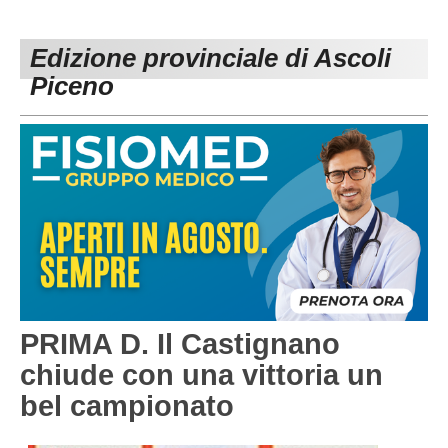
PESARO URBINO
PROMOZIONE
DIRETTA
Edizione provinciale di Ascoli
Carica la tua Rosa
1^ CATEGORIA
Piceno
2^ CATEGORIA
3^ CATEGORIA
GIOVANILI
PRIMA D. Il Castignano
chiude con una vittoria un
bel campionato