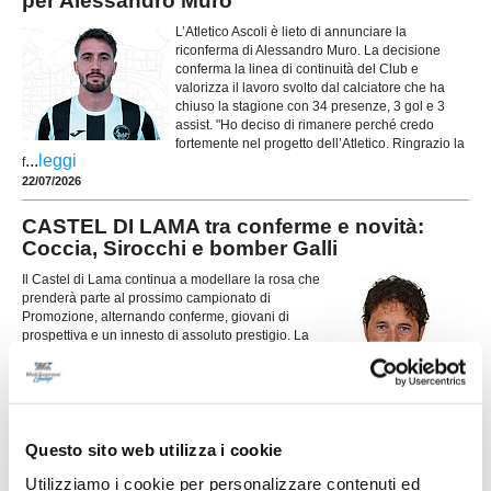
per Alessandro Muro
L’Atletico Ascoli è lieto di annunciare la
riconferma di Alessandro Muro. La decisione
conferma la linea di continuità del Club e
valorizza il lavoro svolto dal calciatore che ha
chiuso la stagione con 34 presenze, 3 gol e 3
assist. "Ho deciso di rimanere perché credo
fortemente nel progetto dell’Atletico. Ringrazio la
...
leggi
f
22/07/2026
CASTEL DI LAMA tra conferme e novità:
Coccia, Sirocchi e bomber Galli
Il Castel di Lama continua a modellare la rosa che
prenderà parte al prossimo campionato di
Promozione, alternando conferme, giovani di
prospettiva e un innesto di assoluto prestigio. La
...
leggi
dirigenza biancazzurra prosegue cos
21/07/2026
CASTIGNANO. Innesto sulla fascia: ecco
Daniele Voltattorni
Questo sito web utilizza i cookie
Utilizziamo i cookie per personalizzare contenuti ed
La Polisportiva Castignano mette a segno un