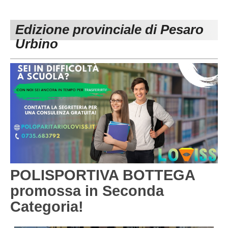
PESARO URBINO
PROMOZIONE
DIRETTA
Edizione provinciale di Pesaro
Carica la tua Rosa
1^ CATEGORIA
Urbino
2^ CATEGORIA
3^ CATEGORIA
GIOVANILI
POLISPORTIVA BOTTEGA
promossa in Seconda
Categoria!