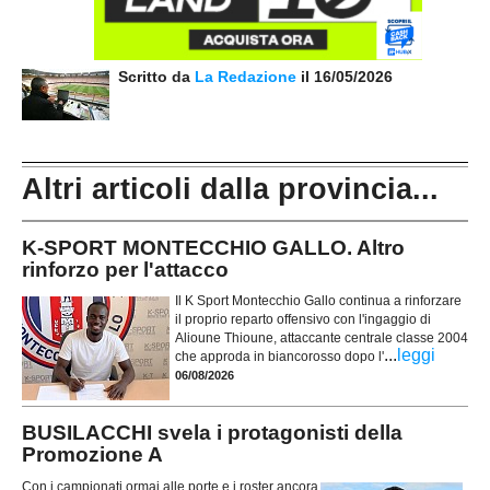
Scritto da
La Redazione
il 16/05/2026
Altri articoli dalla provincia...
K-SPORT MONTECCHIO GALLO. Altro
rinforzo per l'attacco
Il K Sport Montecchio Gallo continua a rinforzare
il proprio reparto offensivo con l'ingaggio di
Alioune Thioune, attaccante centrale classe 2004
...
leggi
che approda in biancorosso dopo l'
06/08/2026
BUSILACCHI svela i protagonisti della
Promozione A
Con i campionati ormai alle porte e i roster ancora