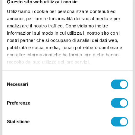
Questo sito web utilizza i cookie
dove l'assemblea annuale dei soci ha rinnovato i
vertici societari in vista della prossima stagione di
Utilizziamo i cookie per personalizzare contenuti ed
...
leggi
Promozione. Dopo undici anni a
annunci, per fornire funzionalità dei social media e per
26/06/2026
analizzare il nostro traffico. Condividiamo inoltre
informazioni sul modo in cui utilizza il nostro sito con i
nostri partner che si occupano di analisi dei dati web,
Vai all'edizione provinciale
pubblicità e social media, i quali potrebbero combinarle
con altre informazioni che ha fornito loro o che hanno
raccolto dal suo utilizzo dei loro servizi.
Selezione
Necessari
del
consenso
Preferenze
Statistiche