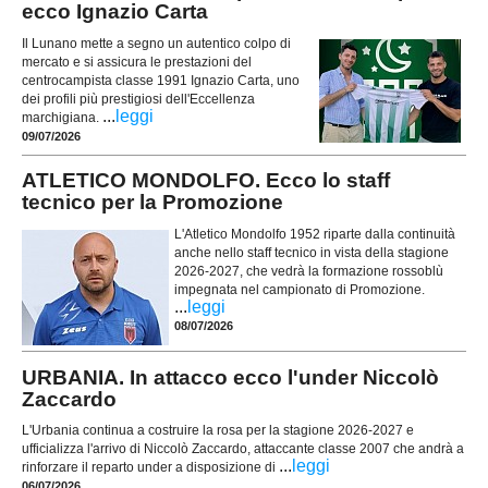
ecco Ignazio Carta
Il Lunano mette a segno un autentico colpo di
mercato e si assicura le prestazioni del
centrocampista classe 1991 Ignazio Carta, uno
dei profili più prestigiosi dell'Eccellenza
...
leggi
marchigiana.
09/07/2026
ATLETICO MONDOLFO. Ecco lo staff
tecnico per la Promozione
L'Atletico Mondolfo 1952 riparte dalla continuità
anche nello staff tecnico in vista della stagione
2026-2027, che vedrà la formazione rossoblù
impegnata nel campionato di Promozione.
...
leggi
08/07/2026
URBANIA. In attacco ecco l'under Niccolò
Zaccardo
L'Urbania continua a costruire la rosa per la stagione 2026-2027 e
ufficializza l'arrivo di Niccolò Zaccardo, attaccante classe 2007 che andrà a
...
leggi
rinforzare il reparto under a disposizione di
06/07/2026