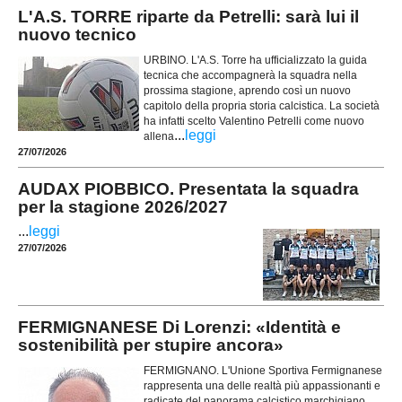
L'A.S. TORRE riparte da Petrelli: sarà lui il
nuovo tecnico
URBINO. L'A.S. Torre ha ufficializzato la guida
tecnica che accompagnerà la squadra nella
prossima stagione, aprendo così un nuovo
capitolo della propria storia calcistica. La società
ha infatti scelto Valentino Petrelli come nuovo
...
leggi
allena
27/07/2026
AUDAX PIOBBICO. Presentata la squadra
per la stagione 2026/2027
...
leggi
27/07/2026
FERMIGNANESE Di Lorenzi: «Identità e
sostenibilità per stupire ancora»
FERMIGNANO. L'Unione Sportiva Fermignanese
rappresenta una delle realtà più appassionanti e
radicate del panorama calcistico marchigiano.