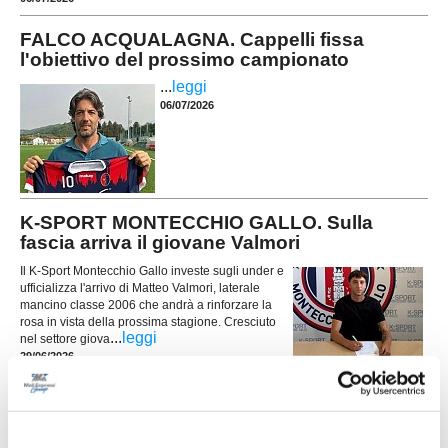
FALCO ACQUALAGNA. Cappelli fissa
l'obiettivo del prossimo campionato
...
leggi
06/07/2026
K-SPORT MONTECCHIO GALLO. Sulla
fascia arriva il giovane Valmori
Il K-Sport Montecchio Gallo investe sugli under e
ufficializza l'arrivo di Matteo Valmori, laterale
mancino classe 2006 che andrà a rinforzare la
rosa in vista della prossima stagione. Cresciuto
...
leggi
nel settore giova
29/06/2026
ATLETICO MONDOLFO. Rinnovato il
direttivo: Colonna nuovo presidente
Tempo di novità in casa Atletico Mondolfo 1952,