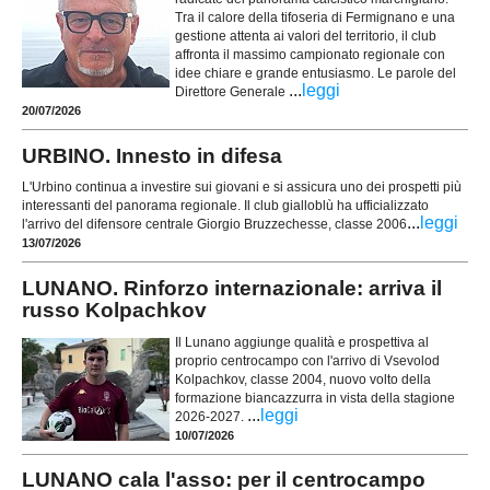
Tra il calore della tifoseria di Fermignano e una
gestione attenta ai valori del territorio, il club
affronta il massimo campionato regionale con
idee chiare e grande entusiasmo. Le parole del
...
leggi
Direttore Generale
20/07/2026
URBINO. Innesto in difesa
L'Urbino continua a investire sui giovani e si assicura uno dei prospetti più
interessanti del panorama regionale. Il club gialloblù ha ufficializzato
...
leggi
l'arrivo del difensore centrale Giorgio Bruzzechesse, classe 2006
13/07/2026
LUNANO. Rinforzo internazionale: arriva il
russo Kolpachkov
Il Lunano aggiunge qualità e prospettiva al
proprio centrocampo con l'arrivo di Vsevolod
Kolpachkov, classe 2004, nuovo volto della
formazione biancazzurra in vista della stagione
...
leggi
2026-2027.
10/07/2026
LUNANO cala l'asso: per il centrocampo