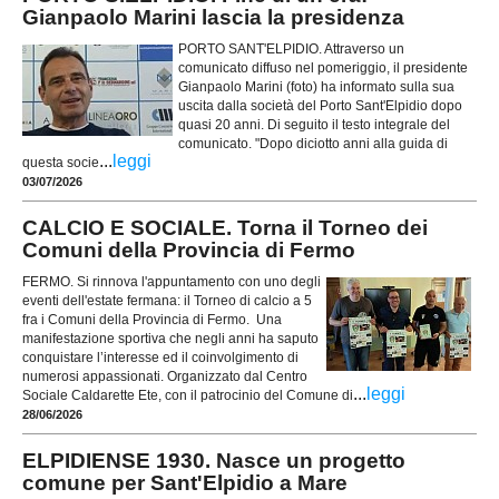
Gianpaolo Marini lascia la presidenza
PORTO SANT'ELPIDIO. Attraverso un
comunicato diffuso nel pomeriggio, il presidente
Gianpaolo Marini (foto) ha informato sulla sua
uscita dalla società del Porto Sant'Elpidio dopo
quasi 20 anni. Di seguito il testo integrale del
comunicato. "Dopo diciotto anni alla guida di
...
leggi
questa socie
03/07/2026
CALCIO E SOCIALE. Torna il Torneo dei
Comuni della Provincia di Fermo
FERMO. Si rinnova l'appuntamento con uno degli
eventi dell'estate fermana: il Torneo di calcio a 5
fra i Comuni della Provincia di Fermo. Una
manifestazione sportiva che negli anni ha saputo
conquistare l’interesse ed il coinvolgimento di
numerosi appassionati. Organizzato dal Centro
...
leggi
Sociale Caldarette Ete, con il patrocinio del Comune di
28/06/2026
ELPIDIENSE 1930. Nasce un progetto
comune per Sant'Elpidio a Mare