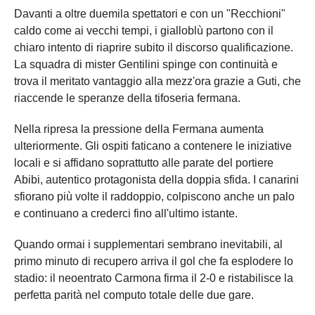
Davanti a oltre duemila spettatori e con un "Recchioni"
caldo come ai vecchi tempi, i gialloblù partono con il
chiaro intento di riaprire subito il discorso qualificazione.
La squadra di mister Gentilini spinge con continuità e
trova il meritato vantaggio alla mezz'ora grazie a Guti, che
riaccende le speranze della tifoseria fermana.
Nella ripresa la pressione della Fermana aumenta
ulteriormente. Gli ospiti faticano a contenere le iniziative
locali e si affidano soprattutto alle parate del portiere
Abibi, autentico protagonista della doppia sfida. I canarini
sfiorano più volte il raddoppio, colpiscono anche un palo
e continuano a crederci fino all'ultimo istante.
Quando ormai i supplementari sembrano inevitabili, al
primo minuto di recupero arriva il gol che fa esplodere lo
stadio: il neoentrato Carmona firma il 2-0 e ristabilisce la
perfetta parità nel computo totale delle due gare.