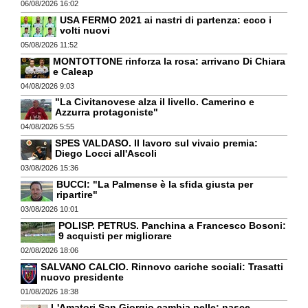
06/08/2026 16:02
USA FERMO 2021 ai nastri di partenza: ecco i
volti nuovi
05/08/2026 11:52
MONTOTTONE rinforza la rosa: arrivano Di Chiara
e Caleap
04/08/2026 9:03
"La Civitanovese alza il livello. Camerino e
Azzurra protagoniste"
04/08/2026 5:55
SPES VALDASO. Il lavoro sul vivaio premia:
Diego Locci all'Ascoli
03/08/2026 15:36
BUCCI: "La Palmense è la sfida giusta per
ripartire"
03/08/2026 10:01
POLISP. PETRUS. Panchina a Francesco Bosoni:
9 acquisti per migliorare
02/08/2026 18:06
SALVANO CALCIO. Rinnovo cariche sociali: Trasatti
nuovo presidente
01/08/2026 18:38
L'Amatori San Giorgio cambia pelle: nasce