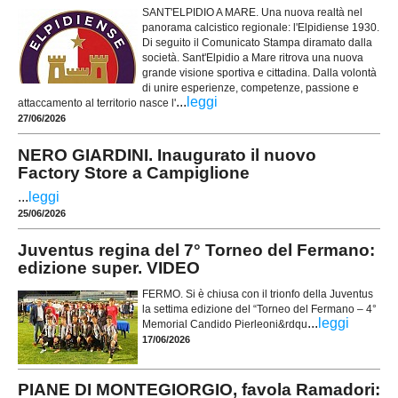
SANT'ELPIDIO A MARE. Una nuova realtà nel
panorama calcistico regionale: l'Elpidiense 1930.
Di seguito il Comunicato Stampa diramato dalla
società. Sant'Elpidio a Mare ritrova una nuova
grande visione sportiva e cittadina. Dalla volontà
di unire esperienze, competenze, passione e
...
leggi
attaccamento al territorio nasce l'
27/06/2026
NERO GIARDINI. Inaugurato il nuovo
Factory Store a Campiglione
...
leggi
25/06/2026
Juventus regina del 7° Torneo del Fermano:
edizione super. VIDEO
FERMO. Si è chiusa con il trionfo della Juventus
la settima edizione del “Torneo del Fermano – 4°
...
leggi
Memorial Candido Pierleoni&rdqu
17/06/2026
PIANE DI MONTEGIORGIO, favola Ramadori: