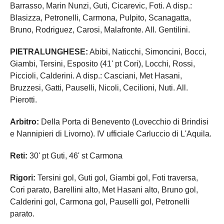
Barrasso, Marin Nunzi, Guti, Cicarevic, Foti. A disp.:
Blasizza, Petronelli, Carmona, Pulpito, Scanagatta,
Bruno, Rodriguez, Carosi, Malafronte. All. Gentilini.
PIETRALUNGHESE:
Abibi, Naticchi, Simoncini, Bocci,
Giambi, Tersini, Esposito (41' pt Cori), Locchi, Rossi,
Piccioli, Calderini. A disp.: Casciani, Met Hasani,
Bruzzesi, Gatti, Pauselli, Nicoli, Cecilioni, Nuti. All.
Pierotti.
Arbitro:
Della Porta di Benevento (Lovecchio di Brindisi
e Nannipieri di Livorno). IV ufficiale Carluccio di L'Aquila.
Reti:
30' pt Guti, 46' st Carmona
Rigori:
Tersini gol, Guti gol, Giambi gol, Foti traversa,
Cori parato, Barellini alto, Met Hasani alto, Bruno gol,
Calderini gol, Carmona gol, Pauselli gol, Petronelli
parato.