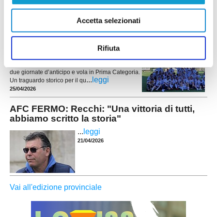
Accetta selezionati
TIRASSEGNO. Una storica promozione in
Prima Categoria!
Rifiuta
Scrive la storia il Tirassegno, che conquista il
campionato di Seconda Categoria girone G con
due giornate d’anticipo e vola in Prima Categoria.
...
leggi
Un traguardo storico per il qu
25/04/2026
AFC FERMO: Recchi: "Una vittoria di tutti,
abbiamo scritto la storia"
...
leggi
21/04/2026
Vai all'edizione provinciale