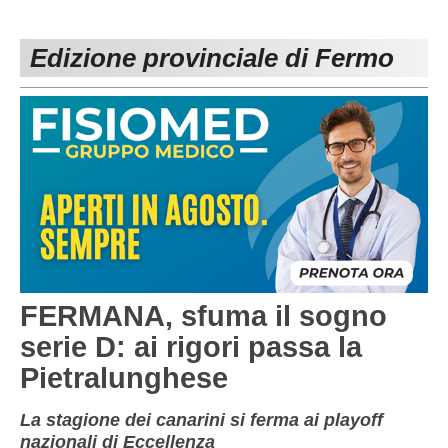
PESARO URBINO
PROMOZIONE
DIRETTA
Edizione provinciale di Fermo
Carica la tua Rosa
1^ CATEGORIA
2^ CATEGORIA
3^ CATEGORIA
GIOVANILI
FERMANA, sfuma il sogno
serie D: ai rigori passa la
Pietralunghese
La stagione dei canarini si ferma ai playoff
nazionali di Eccellenza