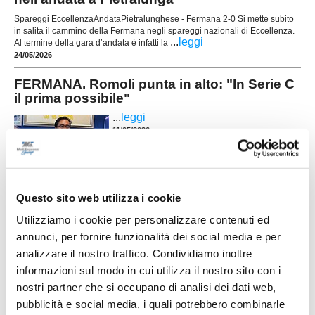
Spareggi EccellenzaAndataPietralunghese - Fermana 2-0 Si mette subito
in salita il cammino della Fermana negli spareggi nazionali di Eccellenza.
...
leggi
Al termine della gara d’andata è infatti la
24/05/2026
FERMANA. Romoli punta in alto: "In Serie C
il prima possibile"
...
leggi
11/05/2026
TORNEO DEL FERMANO, 35 squadre per la
Questo sito web utilizza i cookie
settima edizione
Utilizziamo i cookie per personalizzare contenuti ed
FERMO. Presentata oggi nella Sala del Consiglio
annunci, per fornire funzionalità dei social media e per
della Provincia di Fermo la settima edizione del
analizzare il nostro traffico. Condividiamo inoltre
“Torneo del Fermano – 4° Memorial Candido
Pierleoni”, manifestazione calcistica giovanile
informazioni sul modo in cui utilizza il nostro sito con i
(categoria Esordienti) organizzata dall’AFC
nostri partner che si occupano di analisi dei dati web,
Fermo. Cerimonieri di giornata Donatello Recchi
...
leggi
(deus ex machina della manifestazione) e Gi
pubblicità e social media, i quali potrebbero combinarle
06/05/2026