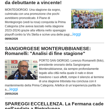
da debuttante a vincente!
MONTEGIORGIO. Una stagione da sogno,
culminata con una promozione che pochi
avrebbero pronosticato. Il Piane di
Montegiorgio (vedi la rosa) conquista la Prima
Categoria (che aveva lasciato nella stagione
2023-2024) grazie alla vittoria nello spareggio
...
leggi
playoff contro la Vis Stella e scrive una delle pagi
08/06/2026
SANGIORGESE MONTERUBBIANESE:
Romanelli: "Analisi di fine stagione"
PORTO SAN GIORGIO. Lorenzo Romanelli (foto),
presidente onorario della Sangiorgese
Monterubbianese, da sempre profondamente
legato alla città nella quale è nato e dove
risiedono i suoi affetti, rompe il silenzio al termine
di una stagione tribolata ma conclusa con il
mantenimento della Prima Categoria. Artefice di un’esperienza partita tre
...
leggi
a
28/05/2026
SPAREGGI ECCELLENZA. La Fermana cade
nell'andata a Pietralunga