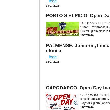
...
leggi
18/07/2026
PORTO S.ELPIDIO. Open Day pe
PORTO SANT’ELPIDIO. E’
“Open Day” presso il Ca
Questi i giorni fissati:
15/07/2026
PALMENSE. Juniores, finisce
storica
...
leggi
14/07/2026
CAPODARCO. Open Day bianc
CAPODARCO. Ancora un
crescita del Settore G
Day” di 4 giorni, aper
12/07/2026