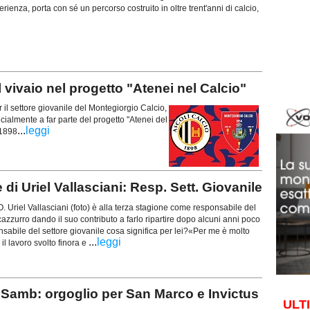
ienza, porta con sé un percorso costruito in oltre trent'anni di calcio,
ivaio nel progetto "Atenei nel Calcio"
l settore giovanile del Montegiorgio Calcio,
cialmente a far parte del progetto "Atenei del
...
leggi
 1898
i Uriel Vallasciani: Resp. Sett. Giovanile
riel Vallasciani (foto) è alla terza stagione come responsabile del
cazzurro dando il suo contributo a farlo ripartire dopo alcuni anni poco
nsabile del settore giovanile cosa significa per lei?«Per me è molto
...
leggi
 il lavoro svolto finora e
Samb: orgoglio per San Marco e Invictus
ULT