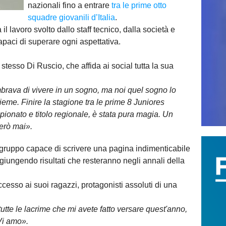
nazionali fino a entrare
tra le prime otto
squadre giovanili d’Italia
.
il lavoro svolto dallo staff tecnico, dalla società e
apaci di superare ogni aspettativa.
o stesso Di Ruscio, che affida ai social tutta la sua
mbrava di vivere in un sogno, ma noi quel sogno lo
ieme. Finire la stagione tra le prime 8 Juniores
ampionato e titolo regionale, è stata pura magia. Un
erò mai».
 gruppo capace di scrivere una pagina indimenticabile
giungendo risultati che resteranno negli annali della
uccesso ai suoi ragazzi, protagonisti assoluti di una
 tutte le lacrime che mi avete fatto versare quest'anno,
Vi amo».