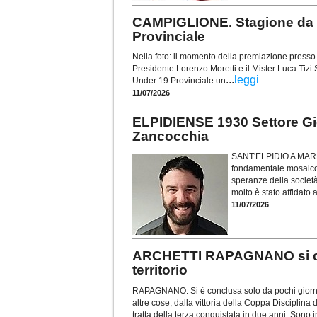
CAMPIGLIONE. Stagione da r
Provinciale
Nella foto: il momento della premiazione presso i
Presidente Lorenzo Moretti e il Mister Luca Tiz
...
leggi
Under 19 Provinciale un
11/07/2026
ELPIDIENSE 1930 Settore Gio
Zancocchia
SANT'ELPIDIO A MARE. L
fondamentale mosaico t
speranze della società
molto è stato affidato
11/07/2026
ARCHETTI RAPAGNANO si conf
territorio
RAPAGNANO. Si è conclusa solo da pochi giorni l
altre cose, dalla vittoria della Coppa Disciplina
tratta della terza conquistata in due anni. Sono 