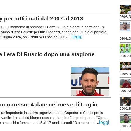
06/08/2
r tutti i nati dal 2007 al 2013
 il momento di provarci! Il Porto S. Elpidio apre le porte per un
mpo “Enzo Belletti” per tutti i ragazzi, anche per il ruolo di portiere.
...
leggi
 15 luglio 2026, ore 19:00 per i nati nel 2007-
06/08/2
 l'era Di Ruscio dopo una stagione
05/08/2
04/08/2
04/08/2
o-rosso: 4 date nel mese di Luglio
03/08/2
’importante iniziativa organizzata dal Capodarco Calcio per la
iovanile. La società bianco-rossa spalancherà le porte per un “Open
...
leggi
to a maschi e femmine dai 5 ai 17 anni. Lunedi 13 e mercoled
03/08/2