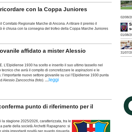
icordare con la Coppa Juniores
02/08/2
l Comitato Regionale Marche di Ancona. A ritirare il premio il
S
s
i Si è chiusa con la consegna del trofeo della Coppa Marche Juniores
01/08/2
vanile affidato a mister Alessio
31/07/2
’Elpidiense 1930 ha scelto e inserito il suo ultimo tassello nel
ecnico che avrà il compito di concretizzare le aspirazioni e le
: l’importante nuovo settore giovanile su cui l’Elpidiense 1930 punta
...
leggi
 ad Alessio Zancocchia (foto).
erma punto di riferimento per il
a stagione 2025/2026, caratterizzata, tra le
 da parte della società Archetti Rapagnano: si
in vista importanti novità per quanto riguarda