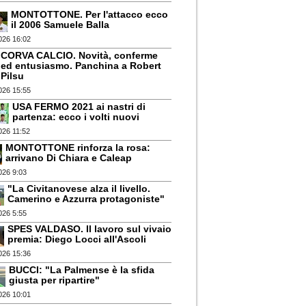
MONTOTTONE. Per l'attacco ecco
il 2006 Samuele Balla
026 16:02
CORVA CALCIO. Novità, conferme
ed entusiasmo. Panchina a Robert
Pilsu
026 15:55
USA FERMO 2021 ai nastri di
partenza: ecco i volti nuovi
026 11:52
MONTOTTONE rinforza la rosa:
arrivano Di Chiara e Caleap
026 9:03
"La Civitanovese alza il livello.
Camerino e Azzurra protagoniste"
026 5:55
SPES VALDASO. Il lavoro sul vivaio
premia: Diego Locci all'Ascoli
026 15:36
BUCCI: "La Palmense è la sfida
giusta per ripartire"
026 10:01