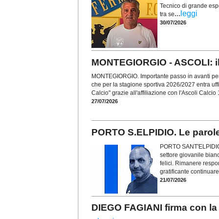
Tecnico di grande esper
...
leggi
tra se
30/07/2026
MONTEGIORGIO - ASCOLI: il v
MONTEGIORGIO. Importante passo in avanti per i
che per la stagione sportiva 2026/2027 entra uffi
Calcio" grazie all'affiliazione con l'Ascoli Calcio
27/07/2026
PORTO S.ELPIDIO. Le parole d
PORTO SANT'ELPIDIO. U
settore giovanile bian
felici. Rimanere respo
gratificante continuare
21/07/2026
DIEGO FAGIANI firma con la 