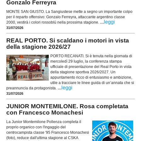
Gonzalo Ferreyra
MONTE SAN GIUSTO. La Sangiustese mette a segno un importante colpo
per il reparto offensivo: Gonzalo Ferreyra, attaccante argentino classe
...
leggi
2000, vestirà i colori rossoblù nella prossima stagione.
31/07/2026
REAL PORTO. Si scaldano i motori in vista
della stagione 2026/27
PORTO RECANATI. Si è tenuta nella giornata di
mercoledì 29 luglio, la conferenza stampa
ufficiale di presentazione del Real Porto in vista
della stagione sportiva 2026/2027. Un
appuntamento ricco di entusiasmo e ambizione,
utile a tracciare le linee guida di un’annata che si
...
leggi
preannuncia da protagonista.
31/07/2026
JUNIOR MONTEMILONE. Rosa completata
con Francesco Monachesi
La Junior Montemilone Pollenza completa il
proprio organico con l'ingaggio del
centrocampista classe '95 Francesco Monachesi
(foto), reduce dall'ultima stagione al CSKA