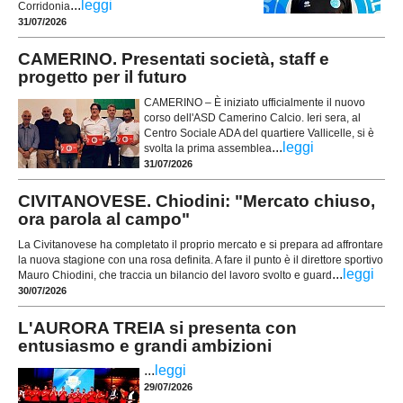
...
leggi
Corridonia
31/07/2026
CAMERINO. Presentati società, staff e
progetto per il futuro
CAMERINO – È iniziato ufficialmente il nuovo
corso dell'ASD Camerino Calcio. Ieri sera, al
Centro Sociale ADA del quartiere Vallicelle, si è
...
leggi
svolta la prima assemblea
31/07/2026
CIVITANOVESE. Chiodini: "Mercato chiuso,
ora parola al campo"
La Civitanovese ha completato il proprio mercato e si prepara ad affrontare
la nuova stagione con una rosa definita. A fare il punto è il direttore sportivo
...
leggi
Mauro Chiodini, che traccia un bilancio del lavoro svolto e guard
30/07/2026
L'AURORA TREIA si presenta con
entusiasmo e grandi ambizioni
...
leggi
29/07/2026