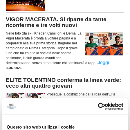
VIGOR MACERATA. Si riparte da tante
riconferme e tre volti nuovi
Nelle foto (da sx): Kheder, Camilloni e Demaj La
Vigor Macerata è pronta a voltare pagina e a
prepararsi alla sua prima storica stagione nel
campionato di Prima Categoria. Dopo il grave
lutto che ha colpito la società nelle scorse
settimane, il club guarda avanti con
...
leggi
determinazione, senza dimenticare chi continuerà a rapp
30/07/2026
ELITE TOLENTINO conferma la linea verde:
ecco altri quattro giovani
Prosegue la costruzione della rosa dell'Elite
Tolentino in vista del prossimo campionato di
Prima Categoria. La società conferma la linea
verde e presenta altri quattro giocatori che
...
leggi
saranno a disposizione di
29/07/2026
Questo sito web utilizza i cookie