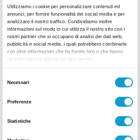
UNION PICENA, mercato giovane e
Utilizziamo i cookie per personalizzare contenuti ed
ambizioso: le novità
annunci, per fornire funzionalità dei social media e per
POTENZA PICENA. La Union Picena continua a costruire con decisione la
analizzare il nostro traffico. Condividiamo inoltre
rosa che affronterà la stagione 2026/2027, puntando su un mix di giovani
informazioni sul modo in cui utilizza il nostro sito con i
talenti, giocatori già pronti per la categoria e figure di esperienza nell'area
tecnica. Il club di Potenza Picena ha ufficializzato una serie di innesti che
nostri partner che si occupano di analisi dei dati web,
...
leggi
confermano la volontà di dare contin
pubblicità e social media, i quali potrebbero combinarle
29/07/2026
con altre informazioni che ha fornito loro o che hanno
LORESE. Prende forma la nuova squadra di
raccolto dal suo utilizzo dei loro servizi.
mister Malatesta
...
leggi
Selezione
28/07/2026
Necessari
del
consenso
Preferenze
RICCI: "Mercato importante, ora dobbiamo
Statistiche
diventare una squadra"
...
leggi
28/07/2026