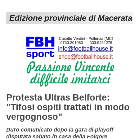
PESARO URBINO
PROMOZIONE
DIRETTA
Edizione provinciale di Macerata
Carica la tua Rosa
1^ CATEGORIA
2^ CATEGORIA
3^ CATEGORIA
GIOVANILI
Protesta Ultras Belforte:
"Tifosi ospiti trattati in modo
vergognoso"
Duro comunicato dopo la gara di playoff
disputata sabato in casa della Folgore