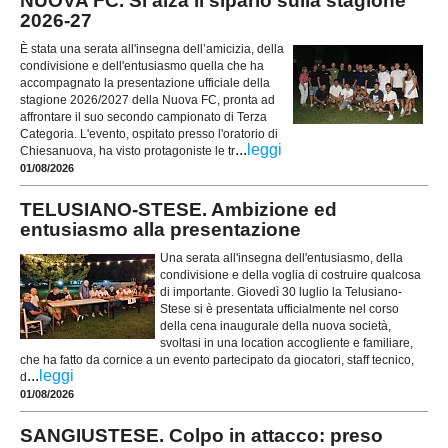
NUOVA FC. Si alza il sipario sulla stagione
2026-27
È stata una serata all'insegna dell’amicizia, della
condivisione e dell'entusiasmo quella che ha
accompagnato la presentazione ufficiale della
stagione 2026/2027 della Nuova FC, pronta ad
affrontare il suo secondo campionato di Terza
Categoria. L'evento, ospitato presso l'oratorio di
...
leggi
Chiesanuova, ha visto protagoniste le tr
01/08/2026
TELUSIANO-STESE. Ambizione ed
entusiasmo alla presentazione
Una serata all'insegna dell'entusiasmo, della
condivisione e della voglia di costruire qualcosa
di importante. Giovedì 30 luglio la Telusiano-
Stese si è presentata ufficialmente nel corso
della cena inaugurale della nuova società,
svoltasi in una location accogliente e familiare,
che ha fatto da cornice a un evento partecipato da giocatori, staff tecnico,
...
leggi
d
01/08/2026
SANGIUSTESE. Colpo in attacco: preso