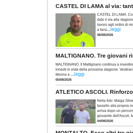
CASTEL DI LAMA al via: tanti 
CASTEL DI LAMA. Con il
dato il via alla stagio
lavoro agli ordini di 
...
leggi
a farsi
06/08/2026
MALTIGNANO. Tre giovani rin
MALTIGNANO. Il Maltignano continua a investire su
innesti in vista della prossima stagione. Vestira
...
leggi
Monno e
05/08/2026
ATLETICO ASCOLI. Rinforzo su
Nella foto: Maiga Silv
tassello alla propria 
arriva dopo un percorso
giovanile dell'Ascoli, 
04/08/2026
MONTALTO. Ecco altri tre gi