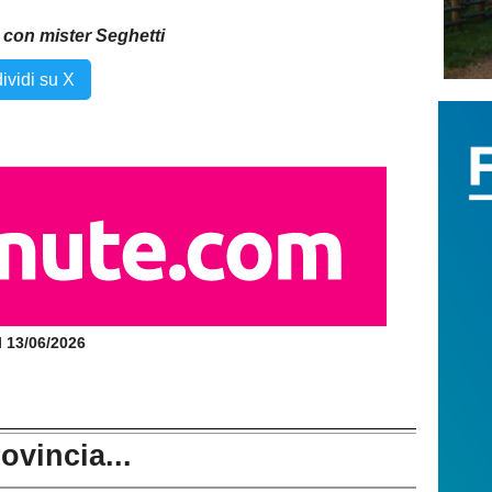
i con mister Seghetti
ividi su X
il 13/06/2026
rovincia...