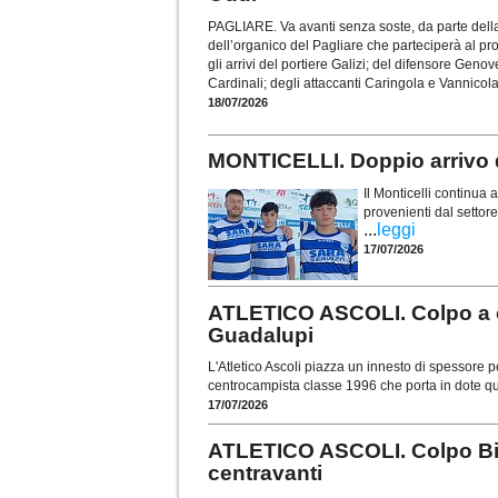
PAGLIARE. Va avanti senza soste, da parte della 
dell’organico del Pagliare che parteciperà al p
gli arrivi del portiere Galizi; del difensore Gen
Cardinali; degli attaccanti Caringola e Vannicola
18/07/2026
MONTICELLI. Doppio arrivo da
Il Monticelli continua a
provenienti dal settore
...
leggi
17/07/2026
ATLETICO ASCOLI. Colpo a c
Guadalupi
L'Atletico Ascoli piazza un innesto di spessore 
centrocampista classe 1996 che porta in dote qu
17/07/2026
ATLETICO ASCOLI. Colpo Bian
centravanti