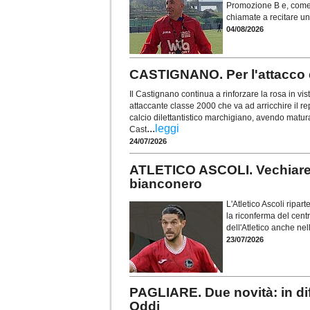
Promozione B e, come 
chiamate a recitare un
04/08/2026
CASTIGNANO. Per l'attacco
Il Castignano continua a rinforzare la rosa in vis
attaccante classe 2000 che va ad arricchire il r
calcio dilettantistico marchigiano, avendo matu
...
leggi
Cast
24/07/2026
ATLETICO ASCOLI. Vechiarell
bianconero
L'Atletico Ascoli ripar
la riconferma del cent
dell'Atletico anche ne
23/07/2026
PAGLIARE. Due novità: in dif
Oddi