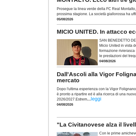
Prosegue la linea verde della FC Real Montalto, c
prossima stagione. La società giallorossa ha uffi
05/08/2026
MICIO UNITED. In attacco ecc
SAN BENEDETTO DEL T
Micio United in vista
formazione rivierasca 
le prestazioni del treq
04/08/2026
Dall'Ascoli alla Vigor Foli
mercato
Dopo l'ultima esperienza con la Vigor Folignano, 
è pronto a ripartire ed è alla ricerca di una nuov
...
leggi
2026/2027.Estrem
04/08/2026
"La Civitanovese alza il live
Con le prime amichevol