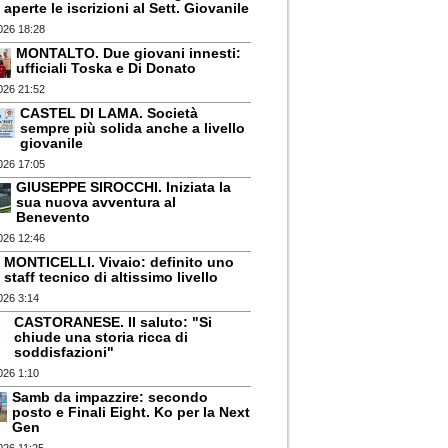
aperte le iscrizioni al Sett. Giovanile
026 18:28
MONTALTO. Due giovani innesti:
ufficiali Toska e Di Donato
026 21:52
CASTEL DI LAMA. Società
sempre più solida anche a livello
giovanile
026 17:05
GIUSEPPE SIROCCHI. Iniziata la
sua nuova avventura al
Benevento
026 12:46
MONTICELLI. Vivaio: definito uno
staff tecnico di altissimo livello
026 3:14
CASTORANESE. Il saluto: "Si
chiude una storia ricca di
soddisfazioni"
026 1:10
Samb da impazzire: secondo
posto e Finali Eight. Ko per la Next
Gen
026 11:25