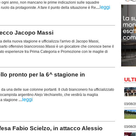
ogni anno, non mancano le prime indicazioni sulle squadre
...
leggi
 ruolo da protagoniste. A fare il punto della situazione è Re
 ecco Jacopo Massi
ta della nuova stagione e ufficializza l'arrivo di Jacopo Massi,
eparto offensivo biancorosso.Massi è un giocatore che conosce bene il
rato esperienze tra Prima Categoria e Promozione con le maglie di
o pronto per la 6^ stagione in
ULT
te da una delle sue colonne portanti. Il club bianconero ha ufficializzato
rocampista argentino Alejo Vechiarello, che vestirà la maglia
...
leggi
lla stagione
03/08/2
03/08/2
esa Fabio Scielzo, in attacco Alessio