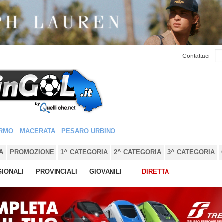
Contattaci
RMO
MACERATA
PESARO URBINO
A
PROMOZIONE
1^ CATEGORIA
2^ CATEGORIA
3^ CATEGORIA
IONALI
PROVINCIALI
GIOVANILI
DIRETTA