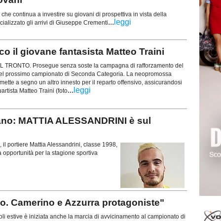
he continua a investire su giovani di prospettiva in vista della
...
leggi
cializzato gli arrivi di Giuseppe Crementi
o il giovane fantasista Matteo Traini
RONTO. Prosegue senza soste la campagna di rafforzamento del
 del prossimo campionato di Seconda Categoria. La neopromossa
mette a segno un altro innesto per il reparto offensivo, assicurandosi
...
leggi
uartista Matteo Traini (foto
gnano: MATTIA ALESSANDRINI è sul
il portiere Mattia Alessandrini, classe 1998,
a opportunità per la stagione sportiva
llo. Camerino e Azzurra protagoniste"
i estive è iniziata anche la marcia di avvicinamento al campionato di