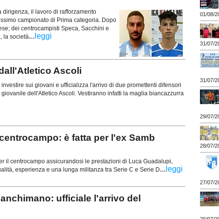
dirigenza, il lavoro di rafforzamento
01/08/2
rossimo campionato di Prima categoria. Dopo
ovese; dei centrocampisti Speca, Sacchini e
...
leggi
, la società
31/07/2
ll'Atletico Ascoli
31/07/2
 investire sui giovani e ufficializza l'arrivo di due promettenti difensori
 giovanile dell'Atletico Ascoli. Vestiranno infatti la maglia biancazzurra
29/07/2
entrocampo: è fatta per l'ex Samb
28/07/2
per il centrocampo assicurandosi le prestazioni di Luca Guadalupi,
...
leggi
alità, esperienza e una lunga militanza tra Serie C e Serie D
27/07/2
chimano: ufficiale l'arrivo del
26/07/2