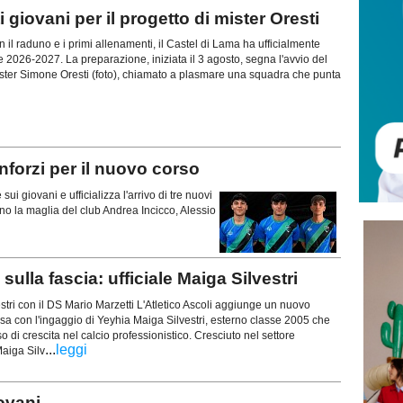
giovani per il progetto di mister Oresti
 raduno e i primi allenamenti, il Castel di Lama ha ufficialmente
ne 2026-2027. La preparazione, iniziata il 3 agosto, segna l'avvio del
mister Simone Oresti (foto), chiamato a plasmare una squadra che punta
forzi per il nuovo corso
i giovani e ufficializza l'arrivo di tre nuovi
nno la maglia del club Andrea Incicco, Alessio
lla fascia: ufficiale Maiga Silvestri
estri con il DS Mario Marzetti L'Atletico Ascoli aggiunge un nuovo
rosa con l'ingaggio di Yeyhia Maiga Silvestri, esterno classe 2005 che
 di crescita nel calcio professionistico. Cresciuto nel settore
...
leggi
Maiga Silv
ovani