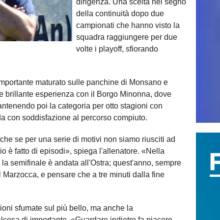
dirigenza. Una scelta nel segno
della continuità dopo due
campionati che hanno visto la
squadra raggiungere per due
volte i playoff, sfiorando
 importante maturato sulle panchine di Monsano e
e brillante esperienza con il Borgo Minonna, dove
tenendo poi la categoria per otto stagioni con
rda con soddisfazione al percorso compiuto.
che se per una serie di motivi non siamo riusciti ad
io è fatto di episodi», spiega l'allenatore. «Nella
, la semifinale è andata all'Ostra; quest'anno, sempre
l Marzocca, e pensare che a tre minuti dalla fine
ioni sfumate sul più bello, ma anche la
lcosa di importante. «Guardare indietro fa piacere,