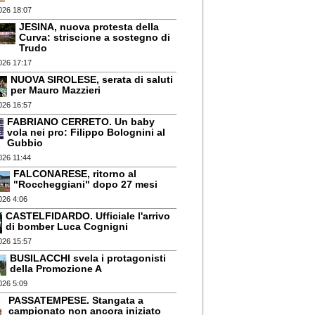
026 18:07
JESINA, nuova protesta della
Curva: striscione a sostegno di
Trudo
026 17:17
NUOVA SIROLESE, serata di saluti
per Mauro Mazzieri
026 16:57
FABRIANO CERRETO. Un baby
vola nei pro: Filippo Bolognini al
Gubbio
026 11:44
FALCONARESE, ritorno al
"Roccheggiani" dopo 27 mesi
026 4:06
CASTELFIDARDO. Ufficiale l'arrivo
di bomber Luca Cognigni
026 15:57
BUSILACCHI svela i protagonisti
della Promozione A
026 5:09
PASSATEMPESE. Stangata a
campionato non ancora iniziato