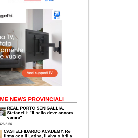
IME NEWS PROVINCIALI
REAL PORTO SENIGALLIA.
Stefanelli: "Il bello deve ancora
venire"
026 5:50
CASTELFIDARDO ACADEMY. Re
firma con il Latina, il vivaio brilla