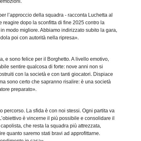
i emozioni.
per l’approccio della squadra - racconta Luchetta al
 reagire dopo la sconfitta di fine 2025 contro la
n modo migliore. Abbiamo indirizzato subito la gara,
la poi con autorità nella ripresa».
, e sono felice per il Borghetto. A livello emotivo,
abile sentire qualcosa di forte: nove anni non si
struiti con la società e con tanti giocatori. Dispiace
ma sono certo che sapranno risalire: è una società
atore preparato».
percorso. La sfida è con noi stessi. Ogni partita va
L’obiettivo è vincerne il più possibile e consolidare il
 capolista, che resta la squadra più attrezzata,
ire quanto saremo stati bravi ad approfittarne.
rendimento in casa».