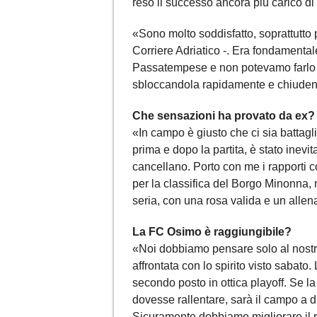
reso il successo ancora più carico d
«Sono molto soddisfatto, soprattutto 
Corriere Adriatico -. Era fondamentale
Passatempese e non potevamo farlo i
sbloccandola rapidamente e chiudendo
Che sensazioni ha provato da ex?
«In campo è giusto che ci sia battaglia
prima e dopo la partita, è stato inevit
cancellano. Porto con me i rapporti co
per la classifica del Borgo Minonna, 
seria, con una rosa valida e un allen
La FC Osimo è raggiungibile?
«Noi dobbiamo pensare solo al nostro 
affrontata con lo spirito visto sabato. 
secondo posto in ottica playoff. Se la
dovesse rallentare, sarà il campo a d
Sicuramente dobbiamo migliorare il 