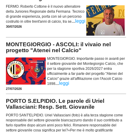
FERMO. Roberto Cottone è il nuovo allenatore
della Juniores Regionale della Fermana Tecnico
di grande esperienza, porta con sé un percorso
...
leggi
costruito in oltre trent'anni di calcio, tra se
30/07/2026
MONTEGIORGIO - ASCOLI: il vivaio nel
progetto "Atenei nel Calcio"
MONTEGIORGIO. Importante passo in avanti per
il settore giovanile del Montegiorgio Calcio, che
per la stagione sportiva 2026/2027 entra
ufficialmente a far parte del progetto "Atenei del
Calcio" grazie all'affiliazione con l'Ascoli Calcio
...
leggi
1898
27/07/2026
PORTO S.ELPIDIO. Le parole di Uriel
Vallasciani: Resp. Sett. Giovanile
PORTO SANT'ELPIDIO. Uriel Vallasciani (foto) è alla terza stagione come
responsabile del settore giovanile biancazzurro dando il suo contributo a
farlo ripartire dopo alcuni anni poco felici. Rimanere responsabile del
settore giovanile cosa significa per lei?«Per me è molto gratificante