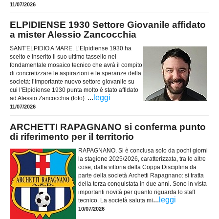
11/07/2026
ELPIDIENSE 1930 Settore Giovanile affidato
a mister Alessio Zancocchia
SANT'ELPIDIO A MARE. L’Elpidiense 1930 ha
scelto e inserito il suo ultimo tassello nel
fondamentale mosaico tecnico che avrà il compito
di concretizzare le aspirazioni e le speranze della
società: l’importante nuovo settore giovanile su
cui l’Elpidiense 1930 punta molto è stato affidato
...
leggi
ad Alessio Zancocchia (foto).
11/07/2026
ARCHETTI RAPAGNANO si conferma punto
di riferimento per il territorio
RAPAGNANO. Si è conclusa solo da pochi giorni
la stagione 2025/2026, caratterizzata, tra le altre
cose, dalla vittoria della Coppa Disciplina da
parte della società Archetti Rapagnano: si tratta
della terza conquistata in due anni. Sono in vista
importanti novità per quanto riguarda lo staff
...
leggi
tecnico. La società saluta mi
10/07/2026