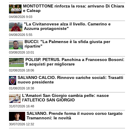
MONTOTTONE rinforza la rosa: arrivano Di Chiara
e Caleap
04/08/2026 9:03
"La Civitanovese alza il livello. Camerino e
Azzurra protagoniste"
04/08/2026 5:55
BUCCI: "La Palmense è la sfida giusta per
ripartire"
03/08/2026 10:01
POLISP. PETRUS. Panchina a Francesco Bosoni:
9 acquisti per migliorare
02/08/2026 18:06
SALVANO CALCIO. Rinnovo cariche sociali: Trasatti
nuovo presidente
01/08/2026 18:38
L'Amatori San Giorgio cambia pelle: nasce
l'ATLETICO SAN GIORGIO
31/07/2026 16:48
SALVANO. Prende forma il nuovo corso targato
Tramannoni: le novità
30/07/2026 12:32