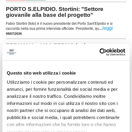
PORTO S.ELPIDIO. Stortini: "Settore
giovanile alla base del progetto"
Fabio Stortini (foto) è il nuovo presidente del Porto Sant'Elpidio e si
...
leggi
racconta nella sua prima intervista ufficiale. Presidente, qu
08/07/2026
FERMANA e USA FERMO insieme per
rilanciare il settore giovanile
La Fermana Football Club rafforza il proprio
progetto dedicato ai giovani e guarda al territorio
come punto di partenza per costruire il futuro. La
Questo sito web utilizza i cookie
società gialloblù ha infatti ufficializzato un
accordo di collaborazione con l'USA Fermo 2021,
Utilizziamo i cookie per personalizzare contenuti ed
...
leggi
con l'obiettivo di sviluppare un p
annunci, per fornire funzionalità dei social media e per
04/07/2026
analizzare il nostro traffico. Condividiamo inoltre
CAPODARCO CALCIO, al via i campus estivi
informazioni sul modo in cui utilizza il nostro sito con i
con 65 giovani
nostri partner che si occupano di analisi dei dati web,
FERMO. Prende il via al campo sportivo
pubblicità e social media, i quali potrebbero combinarle
"Mazzoleni" del Tirassegno la nuova edizione dei
con altre informazioni che ha fornito loro o che hanno
campus estivi organizzati dall'Asd Capodarco
raccolto dal suo utilizzo dei loro servizi.
Calcio. Da oggi 2 luglio fino al 4 il sodalizio