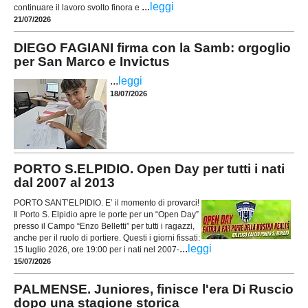
...
leggi
continuare il lavoro svolto finora e
21/07/2026
DIEGO FAGIANI firma con la Samb: orgoglio
per San Marco e Invictus
...
leggi
18/07/2026
PORTO S.ELPIDIO. Open Day per tutti i nati
dal 2007 al 2013
PORTO SANT’ELPIDIO. E’ il momento di provarci!
Il Porto S. Elpidio apre le porte per un “Open Day”
presso il Campo “Enzo Belletti” per tutti i ragazzi,
anche per il ruolo di portiere. Questi i giorni fissati:
...
leggi
15 luglio 2026, ore 19:00 per i nati nel 2007-
15/07/2026
PALMENSE. Juniores, finisce l'era Di Ruscio
dopo una stagione storica