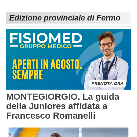
PESARO URBINO
PROMOZIONE
DIRETTA
Edizione provinciale di Fermo
Carica la tua Rosa
1^ CATEGORIA
2^ CATEGORIA
3^ CATEGORIA
GIOVANILI
MONTEGIORGIO. La guida
della Juniores affidata a
Francesco Romanelli