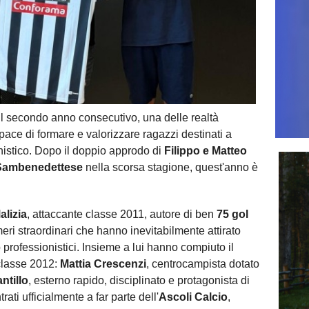
il secondo anno consecutivo, una delle realtà
capace di formare e valorizzare ragazzi destinati a
onistico. Dopo il doppio approdo di
Filippo e Matteo
Sambenedettese
nella scorsa stagione, quest'anno è
lizia
, attaccante classe 2011, autore di ben
75 gol
ri straordinari che hanno inevitabilmente attirato
b professionistici. Insieme a lui hanno compiuto il
classe 2012:
Mattia Crescenzi
, centrocampista dotato
ntillo
, esterno rapido, disciplinato e protagonista di
rati ufficialmente a far parte dell'
Ascoli Calcio
,