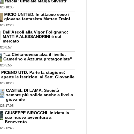
fascia: ufficiale Maiga Silvestri
026 18:35
MICIO UNITED. In attacco ecco il
giovane fantasista Matteo Traini
026 12:28
Dall'Ascoli alla Vigor Folignano:
MATTIA ALESSANDRINI è sul
mercato
026 8:57
"La Civitanovese alza il livello.
Camerino e Azzurra protagoniste"
026 5:55
PICENO UTD. Parte la stagione:
aperte le iscrizioni al Sett. Giovanile
026 18:28
CASTEL DI LAMA. Società
sempre più solida anche a livello
giovanile
026 17:05
GIUSEPPE SIROCCHI. Iniziata la
sua nuova avventura al
Benevento
026 12:46