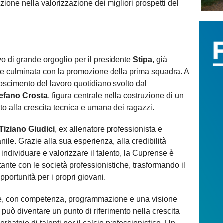
zione nella valorizzazione dei migliori prospetti del
o di grande orgoglio per il presidente
Stipa
, già
te culminata con la promozione della prima squadra. A
oscimento del lavoro quotidiano svolto dal
efano Crosta
, figura centrale nella costruzione di un
to alla crescita tecnica e umana dei ragazzi.
Tiziano Giudici
, ex allenatore professionista e
ile. Grazie alla sua esperienza, alla credibilità
 individuare e valorizzare il talento, la Cuprense è
tante con le società professionistiche, trasformando il
portunità per i propri giovani.
e, con competenza, programmazione e una visione
o può diventare un punto di riferimento nella crescita
erbatoio di talenti per il calcio professionistico. Un