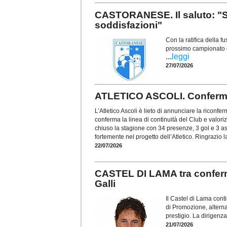
CASTORANESE. Il saluto: "Si
soddisfazioni"
Con la ratifica della f
prossimo campionato di
...
leggi
27/07/2026
ATLETICO ASCOLI. Conferma
L’Atletico Ascoli è lieto di annunciare la riconf
conferma la linea di continuità del Club e valoriz
chiuso la stagione con 34 presenze, 3 gol e 3 a
fortemente nel progetto dell’Atletico. Ringrazio la
22/07/2026
CASTEL DI LAMA tra conferm
Galli
Il Castel di Lama con
di Promozione, alterna
prestigio. La dirigen
21/07/2026