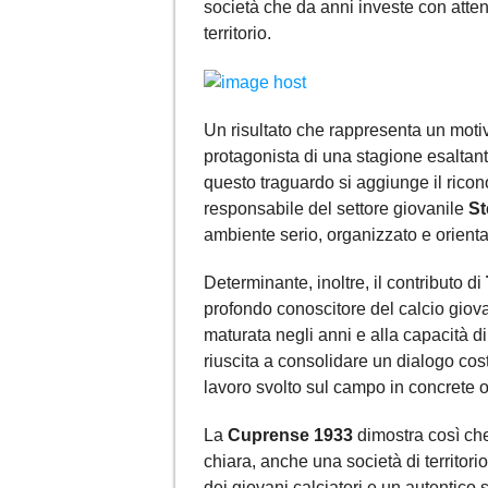
società che da anni investe con atten
territorio.
Un risultato che rappresenta un motiv
protagonista di una stagione esaltan
questo traguardo si aggiunge il ricon
responsabile del settore giovanile
St
ambiente serio, organizzato e orienta
Determinante, inoltre, il contributo di
profondo conoscitore del calcio giovan
maturata negli anni e alla capacità di
riuscita a consolidare un dialogo cos
lavoro svolto sul campo in concrete op
La
Cuprense 1933
dimostra così ch
chiara, anche una società di territori
dei giovani calciatori e un autentico s