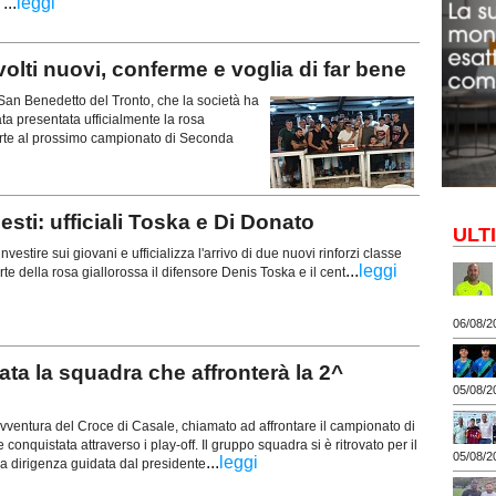
...
leggi
.
olti nuovi, conferme e voglia di far bene
 San Benedetto del Tronto, che la società ha
tata presentata ufficialmente la rosa
rte al prossimo campionato di Seconda
ti: ufficiali Toska e Di Donato
ULT
nvestire sui giovani e ufficializza l'arrivo di due nuovi rinforzi classe
...
leggi
te della rosa giallorossa il difensore Denis Toska e il cent
06/08/2
a la squadra che affronterà la 2^
05/08/2
ventura del Croce di Casale, chiamato ad affrontare il campionato di
quistata attraverso i play-off. Il gruppo squadra si è ritrovato per il
05/08/2
...
leggi
la dirigenza guidata dal presidente