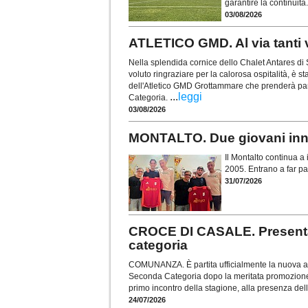
garantire la continuità
03/08/2026
ATLETICO GMD. Al via tanti v
Nella splendida cornice dello Chalet Antares di
voluto ringraziare per la calorosa ospitalità, è s
dell'Atletico GMD Grottammare che prenderà pa
...
leggi
Categoria.
03/08/2026
MONTALTO. Due giovani innes
Il Montalto continua a i
2005. Entrano a far par
31/07/2026
CROCE DI CASALE. Presentat
categoria
COMUNANZA. È partita ufficialmente la nuova av
Seconda Categoria dopo la meritata promozione con
primo incontro della stagione, alla presenza del
24/07/2026