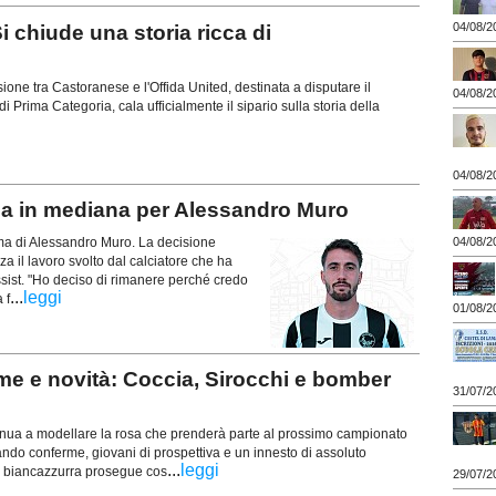
04/08/2
 chiude una storia ricca di
usione tra Castoranese e l'Offida United, destinata a disputare il
04/08/2
 Prima Categoria, cala ufficialmente il sipario sulla storia della
04/08/2
 in mediana per Alessandro Muro
erma di Alessandro Muro. La decisione
04/08/2
za il lavoro svolto dal calciatore che ha
ssist. "Ho deciso di rimanere perché credo
...
leggi
 f
01/08/2
e e novità: Coccia, Sirocchi e bomber
31/07/2
tinua a modellare la rosa che prenderà parte al prossimo campionato
ndo conferme, giovani di prospettiva e un innesto di assoluto
...
leggi
za biancazzurra prosegue cos
29/07/2