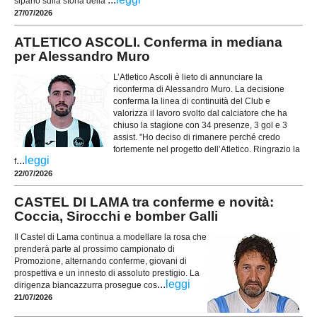
sipario sulla storia della
27/07/2026
ATLETICO ASCOLI. Conferma in mediana
per Alessandro Muro
L’Atletico Ascoli è lieto di annunciare la
riconferma di Alessandro Muro. La decisione
conferma la linea di continuità del Club e
valorizza il lavoro svolto dal calciatore che ha
chiuso la stagione con 34 presenze, 3 gol e 3
assist. "Ho deciso di rimanere perché credo
fortemente nel progetto dell’Atletico. Ringrazio la
...
leggi
f
22/07/2026
CASTEL DI LAMA tra conferme e novità:
Coccia, Sirocchi e bomber Galli
Il Castel di Lama continua a modellare la rosa che
prenderà parte al prossimo campionato di
Promozione, alternando conferme, giovani di
prospettiva e un innesto di assoluto prestigio. La
...
leggi
dirigenza biancazzurra prosegue cos
21/07/2026