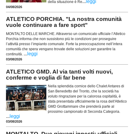
...
leggi
della situazione è Re
04/08/2026
ATLETICO PORCHIA. "La nostra comunità
vuole continuare a fare sport"
MONTALTO DELLE MARCHE. Attraverso un comunicato ufficiale l’Atletico
Porchia informa che non sussistono più le condizioni per proseguire
l’attività presso l’impianto comunale. Forte la preoccupazione nell’intera
comunità che spera vengano trovate delle soluzioni per garantire la
...
leggi
continuità.
03/08/2026
ATLETICO GMD. Al via tanti volti nuovi,
conferme e voglia di far bene
Nella splendida cornice dello Chalet Antares di
San Benedetto del Tronto, che la società ha
voluto ringraziare per la calorosa ospitalità, è
stata presentata ufficialmente la rosa dell'Atletico
GMD Grottammare che prenderà parte al
prossimo campionato di Seconda Categoria.
...
leggi
03/08/2026
MONTALTO. Due giovani innesti: ufficiali