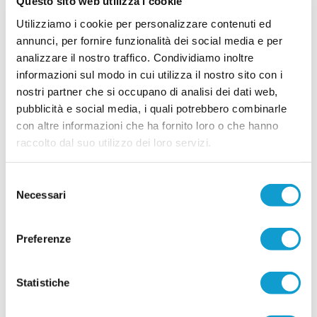
Questo sito web utilizza i cookie
tasso tecnico e competitivo della rosa. La società
gialloblù sta infatti costruendo un
Utilizziamo i cookie per personalizzare contenuti ed
...
leggi
organico
annunci, per fornire funzionalità dei social media e per
17/07/2026
analizzare il nostro traffico. Condividiamo inoltre
CASTEL DI LAMA al lavoro: primo summit
informazioni sul modo in cui utilizza il nostro sito con i
tra dirigenza e staff tecnico
nostri partner che si occupano di analisi dei dati web,
Primo incontro operativo in vista della nuova
pubblicità e social media, i quali potrebbero combinarle
stagione sportiva per il Castel di Lama. Lunedì
con altre informazioni che ha fornito loro o che hanno
sera si è svolta una riunione di programmazione
...
leggi
raccolto dal suo utilizzo dei loro servizi.
che ha visto seduti allo stesso tavolo la
15/07/2026
Selezione
CROCE DI CASALE. Si accende il mercato:
Necessari
in attacco arriva Papa Ndiour
del
consenso
COMUNANZA. Piazza il colpo di mercato il Croce
di Casale, società neo promossa in Seconda
Preferenze
categoria. Nelle ultime ore la dirigenza bianco-
verde capitanata dal presidente Marco
Antognozzi ha acquisito le prestazioni sportive di
un attaccante dal notevole potenziale come
Statistiche
...
leggi
Abdoulaye Papa Ndiour.
15/07/2026