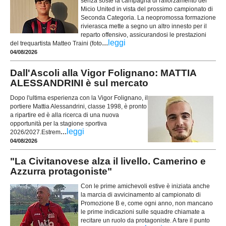
senza soste la campagna di rafforzamento del
Micio United in vista del prossimo campionato di
Seconda Categoria. La neopromossa formazione
rivierasca mette a segno un altro innesto per il
reparto offensivo, assicurandosi le prestazioni
...
leggi
del trequartista Matteo Traini (foto
04/08/2026
Dall'Ascoli alla Vigor Folignano: MATTIA
ALESSANDRINI è sul mercato
Dopo l'ultima esperienza con la Vigor Folignano, il
portiere Mattia Alessandrini, classe 1998, è pronto
a ripartire ed è alla ricerca di una nuova
opportunità per la stagione sportiva
...
leggi
2026/2027.Estrem
04/08/2026
"La Civitanovese alza il livello. Camerino e
Azzurra protagoniste"
Con le prime amichevoli estive è iniziata anche
la marcia di avvicinamento al campionato di
Promozione B e, come ogni anno, non mancano
le prime indicazioni sulle squadre chiamate a
recitare un ruolo da protagoniste. A fare il punto