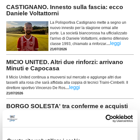
CASTIGNANO. Innesto sulla fascia: ecco
Daniele Voltattorni
La Polisportiva Castignano mette a segno un
nuovo innesto per la stagione ormai alle
porte. La società biancorossa ha ufficializzato
l'arrivo di Daniele Voltattorni, esterno difensivo
...
leggi
classe 1993, chiamato a rinforzar
21/07/2026
MICIO UNITED. Altri due rinforzi: arrivano
Minuti e Capocasa
Il Micio United continua a muoversi sul mercato e aggiunge altri due
tasselli alla rosa che sarà affidata alla coppia di tecnici Traini-Cimbelli. Il
...
leggi
direttore sportivo Vincenzo De Ros
21/07/2026
BORGO SOLESTA' tra conferme e acquisti
mirati: le novità
ASCOLI PICENO. Il Borgo Solestà getta solide
basi per affrontare la stagione 2026/2027,
puntando sulla continuità del gruppo storico e su
alcuni innesti mirati destinati ad aumentare il