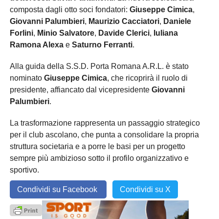
composta dagli otto soci fondatori:
Giuseppe Cimica
,
Giovanni Palumbieri
,
Maurizio Cacciatori
,
Daniele
Forlini
,
Minio Salvatore
,
Davide Clerici
,
Iuliana
Ramona Alexa
e
Saturno Ferranti
.
Alla guida della S.S.D. Porta Romana A.R.L. è stato
nominato
Giuseppe Cimica
, che ricoprirà il ruolo di
presidente, affiancato dal vicepresidente
Giovanni
Palumbieri
.
La trasformazione rappresenta un passaggio strategico
per il club ascolano, che punta a consolidare la propria
struttura societaria e a porre le basi per un progetto
sempre più ambizioso sotto il profilo organizzativo e
sportivo.
Condividi su Facebook
Condividi su X