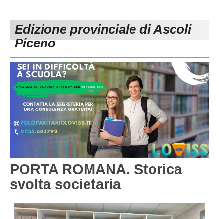
PESARO URBINO
PROMOZIONE
DIRETTA
Edizione provinciale di Ascoli
Carica la tua Rosa
1^ CATEGORIA
Piceno
2^ CATEGORIA
3^ CATEGORIA
GIOVANILI
PORTA ROMANA. Storica
svolta societaria