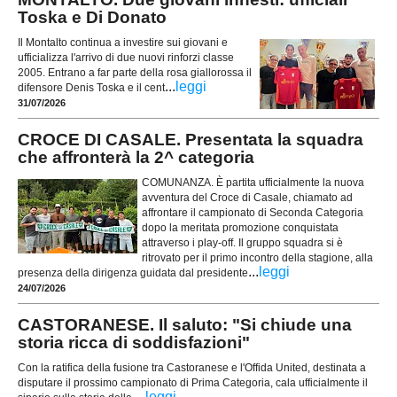
Toska e Di Donato
Il Montalto continua a investire sui giovani e
ufficializza l'arrivo di due nuovi rinforzi classe
2005. Entrano a far parte della rosa giallorossa il
...
leggi
difensore Denis Toska e il cent
31/07/2026
CROCE DI CASALE. Presentata la squadra
che affronterà la 2^ categoria
COMUNANZA. È partita ufficialmente la nuova
avventura del Croce di Casale, chiamato ad
affrontare il campionato di Seconda Categoria
dopo la meritata promozione conquistata
attraverso i play-off. Il gruppo squadra si è
ritrovato per il primo incontro della stagione, alla
...
leggi
presenza della dirigenza guidata dal presidente
24/07/2026
CASTORANESE. Il saluto: "Si chiude una
storia ricca di soddisfazioni"
Con la ratifica della fusione tra Castoranese e l'Offida United, destinata a
disputare il prossimo campionato di Prima Categoria, cala ufficialmente il
...
leggi