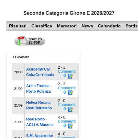
PESARO URBINO
PROMOZIONE
DIRETTA
Seconda Categoria Girone E 2026/2027
Carica la tua Rosa
1^ CATEGORIA
Risultati
Classifica
Marcatori
News
Calendario
Statis
2^ CATEGORIA
3^ CATEGORIA
1 Giornata
GIOVANILI
2 - 1
Academy Civ.
-
Commenti:
20/09
CskaCorridonia
0
2 - 3
Aries Trodica
-
Commenti:
21/09
Porto Potenza
0
2 - 0
Helvia Recina
-
Commenti:
21/09
Real Telusiano
0
4 - 0
Real Porto
-
Commenti:
21/09
ACLI V. Musone
0
4 - 0
S.M. Apparente
Commenti: