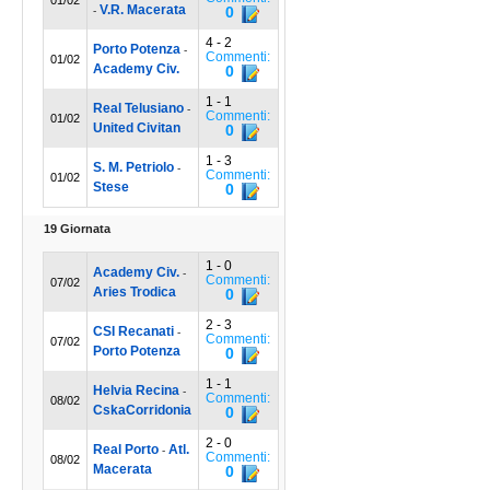
01/02
V.R. Macerata
0
-
4 - 2
Porto Potenza
-
Commenti:
01/02
Academy Civ.
0
1 - 1
Real Telusiano
-
Commenti:
01/02
United Civitan
0
1 - 3
S. M. Petriolo
-
Commenti:
01/02
Stese
0
19 Giornata
1 - 0
Academy Civ.
-
Commenti:
07/02
Aries Trodica
0
2 - 3
CSI Recanati
-
Commenti:
07/02
Porto Potenza
0
1 - 1
Helvia Recina
-
Commenti:
08/02
CskaCorridonia
0
2 - 0
Real Porto
Atl.
-
Commenti:
08/02
Macerata
0