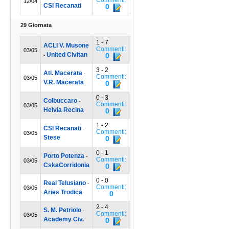
Commenti:
12/04
CSI Recanati
0
29 Giornata
1 - 7
ACLI V. Musone
Commenti:
03/05
United Civitan
0
-
3 - 2
Atl. Macerata
-
Commenti:
03/05
V.R. Macerata
0
0 - 3
Colbuccaro
-
Commenti:
03/05
Helvia Recina
0
1 - 2
CSI Recanati
-
Commenti:
03/05
Stese
0
0 - 1
Porto Potenza
-
Commenti:
03/05
CskaCorridonia
0
0 - 0
Real Telusiano
-
Commenti:
03/05
Aries Trodica
0
2 - 4
S. M. Petriolo
-
Commenti:
03/05
Academy Civ.
0