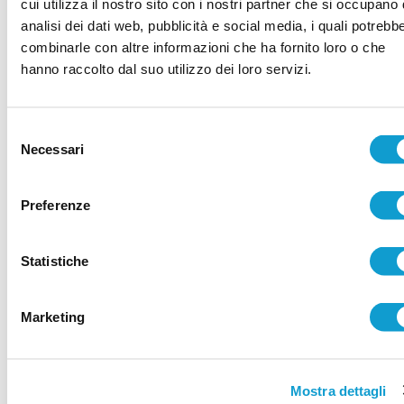
cui utilizza il nostro sito con i nostri partner che si occupano 
0 - 7
S. M. Petriolo
-
Commenti:
analisi dei dati web, pubblicità e social media, i quali potrebb
11/01
Aries Trodica
0
combinarle con altre informazioni che ha fornito loro o che
2 - 1
S.M. Apparente
hanno raccolto dal suo utilizzo dei loro servizi.
Commenti:
11/01
Stese
0
-
16 Giornata
Selezione
Necessari
0 - 2
del
ACLI V. Musone
Commenti:
17/01
Real Porto
consenso
0
-
1 - 1
Preferenze
Atl. Macerata
-
Commenti:
18/01
Stese
0
2 - 3
Colbuccaro
-
Statistiche
Commenti:
18/01
United Civitan
0
0 - 1
CSI Recanati
-
Commenti:
17/01
Marketing
S.M. Apparente
0
3 - 1
CskaCorridonia
Commenti:
18/01
Academy Civ.
0
-
Mostra dettagli
2 - 1
Porto Potenza
-