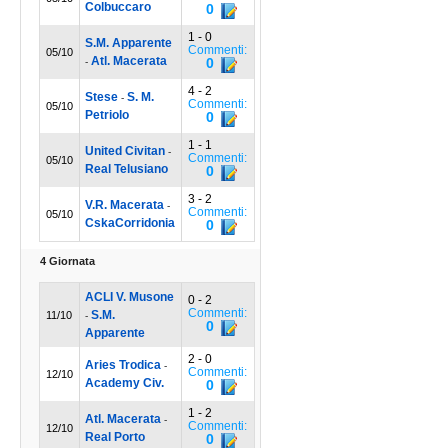
Colbuccaro
0
1 - 0
S.M. Apparente
Commenti:
05/10
Atl. Macerata
0
-
4 - 2
Stese
S. M.
-
Commenti:
05/10
Petriolo
0
1 - 1
United Civitan
-
Commenti:
05/10
Real Telusiano
0
3 - 2
V.R. Macerata
-
Commenti:
05/10
CskaCorridonia
0
4 Giornata
ACLI V. Musone
0 - 2
Commenti:
S.M.
11/10
-
0
Apparente
2 - 0
Aries Trodica
-
Commenti:
12/10
Academy Civ.
0
1 - 2
Atl. Macerata
-
Commenti:
12/10
Real Porto
0