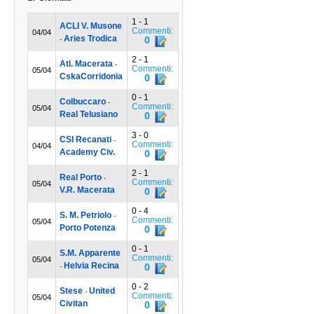
1 - 1
ACLI V. Musone
Commenti:
04/04
Aries Trodica
0
-
2 - 1
Atl. Macerata
-
Commenti:
05/04
CskaCorridonia
0
0 - 1
Colbuccaro
-
Commenti:
05/04
Real Telusiano
0
3 - 0
CSI Recanati
-
Commenti:
04/04
Academy Civ.
0
2 - 1
Real Porto
-
Commenti:
05/04
V.R. Macerata
0
0 - 4
S. M. Petriolo
-
Commenti:
05/04
Porto Potenza
0
0 - 1
S.M. Apparente
Commenti:
05/04
Helvia Recina
0
-
0 - 2
Stese
United
-
Commenti:
05/04
Civitan
0