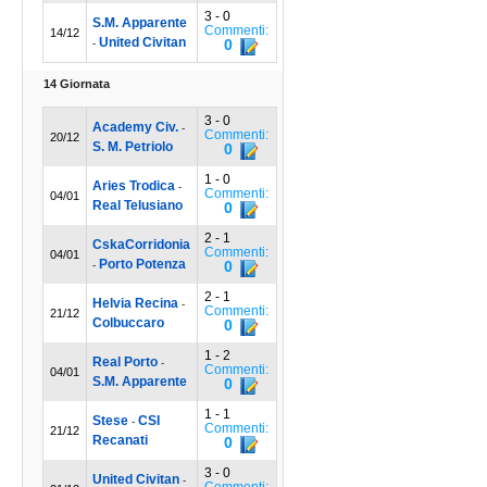
3 - 0
S.M. Apparente
Commenti:
14/12
United Civitan
0
-
14 Giornata
3 - 0
Academy Civ.
-
Commenti:
20/12
S. M. Petriolo
0
1 - 0
Aries Trodica
-
Commenti:
04/01
Real Telusiano
0
2 - 1
CskaCorridonia
Commenti:
04/01
Porto Potenza
0
-
2 - 1
Helvia Recina
-
Commenti:
21/12
Colbuccaro
0
1 - 2
Real Porto
-
Commenti:
04/01
S.M. Apparente
0
1 - 1
Stese
CSI
-
Commenti:
21/12
Recanati
0
3 - 0
United Civitan
-
Commenti: