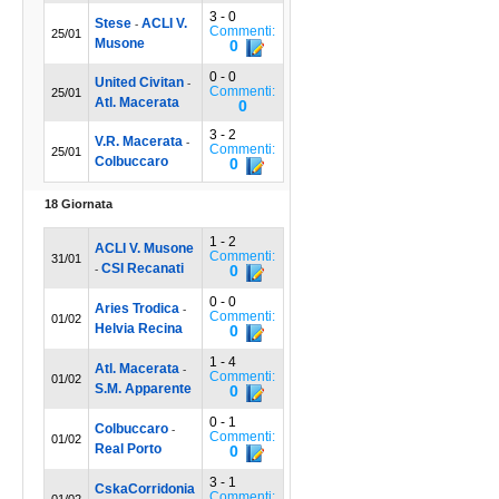
3 - 0
Stese
ACLI V.
-
Commenti:
25/01
Musone
0
0 - 0
United Civitan
-
Commenti:
25/01
Atl. Macerata
0
3 - 2
V.R. Macerata
-
Commenti:
25/01
Colbuccaro
0
18 Giornata
1 - 2
ACLI V. Musone
Commenti:
31/01
CSI Recanati
0
-
0 - 0
Aries Trodica
-
Commenti:
01/02
Helvia Recina
0
1 - 4
Atl. Macerata
-
Commenti:
01/02
S.M. Apparente
0
0 - 1
Colbuccaro
-
Commenti:
01/02
Real Porto
0
3 - 1
CskaCorridonia
Commenti: