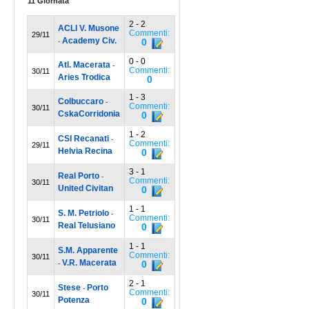
11 Giornata
2 - 2
ACLI V. Musone
Commenti:
29/11
Academy Civ.
0
-
0 - 0
Atl. Macerata
-
Commenti:
30/11
Aries Trodica
0
1 - 3
Colbuccaro
-
Commenti:
30/11
CskaCorridonia
0
1 - 2
CSI Recanati
-
Commenti:
29/11
Helvia Recina
0
3 - 1
Real Porto
-
Commenti:
30/11
United Civitan
0
1 - 1
S. M. Petriolo
-
Commenti:
30/11
Real Telusiano
0
1 - 1
S.M. Apparente
Commenti:
30/11
V.R. Macerata
0
-
2 - 1
Stese
Porto
-
Commenti:
30/11
Potenza
0