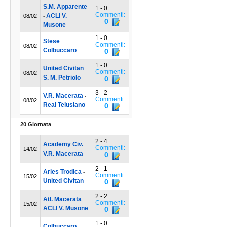
S.M. Apparente
1 - 0
Commenti:
ACLI V.
08/02
-
0
Musone
1 - 0
Stese
-
Commenti:
08/02
Colbuccaro
0
1 - 0
United Civitan
-
Commenti:
08/02
S. M. Petriolo
0
3 - 2
V.R. Macerata
-
Commenti:
08/02
Real Telusiano
0
20 Giornata
2 - 4
Academy Civ.
-
Commenti:
14/02
V.R. Macerata
0
2 - 1
Aries Trodica
-
Commenti:
15/02
United Civitan
0
2 - 2
Atl. Macerata
-
Commenti:
15/02
ACLI V. Musone
0
1 - 0
Colbuccaro
-