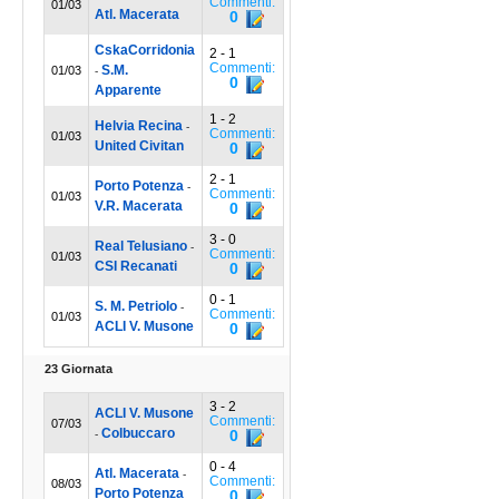
Commenti:
01/03
Atl. Macerata
0
CskaCorridonia
2 - 1
Commenti:
S.M.
01/03
-
0
Apparente
1 - 2
Helvia Recina
-
Commenti:
01/03
United Civitan
0
2 - 1
Porto Potenza
-
Commenti:
01/03
V.R. Macerata
0
3 - 0
Real Telusiano
-
Commenti:
01/03
CSI Recanati
0
0 - 1
S. M. Petriolo
-
Commenti:
01/03
ACLI V. Musone
0
23 Giornata
3 - 2
ACLI V. Musone
Commenti:
07/03
Colbuccaro
0
-
0 - 4
Atl. Macerata
-
Commenti:
08/03
Porto Potenza
0