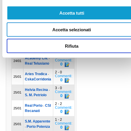
Commenti:
18/01
Aries Trodica
0
Accetta tutti
1 - 3
Real Telusiano
-
Commenti:
18/01
Helvia Recina
0
1 - 7
Accetta selezionati
S. M. Petriolo
-
Commenti:
18/01
V.R. Macerata
0
Rifiuta
17 Giornata
3 - 3
Academy Civ.
-
Commenti:
24/01
Real Telusiano
0
2 - 0
Aries Trodica
-
Commenti:
25/01
CskaCorridonia
0
3 - 0
Helvia Recina
-
Commenti:
25/01
S. M. Petriolo
0
2 - 2
Real Porto
CSI
-
Commenti:
25/01
Recanati
0
1 - 2
S.M. Apparente
Commenti:
25/01
Porto Potenza
0
-