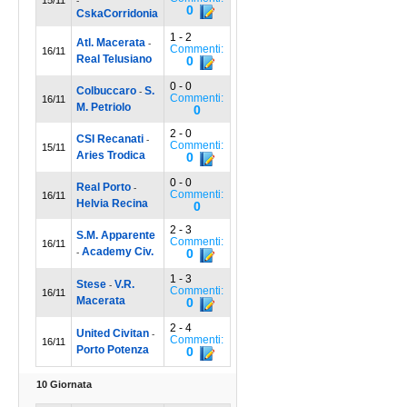
-
0
CskaCorridonia
1 - 2
Atl. Macerata
-
Commenti:
16/11
Real Telusiano
0
0 - 0
Colbuccaro
S.
-
Commenti:
16/11
M. Petriolo
0
2 - 0
CSI Recanati
-
Commenti:
15/11
Aries Trodica
0
0 - 0
Real Porto
-
Commenti:
16/11
Helvia Recina
0
2 - 3
S.M. Apparente
Commenti:
16/11
Academy Civ.
0
-
1 - 3
Stese
V.R.
-
Commenti:
16/11
Macerata
0
2 - 4
United Civitan
-
Commenti:
16/11
Porto Potenza
0
10 Giornata