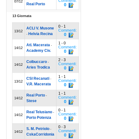
Commenti:
07/12
Real Porto
0
13 Giornata
0 - 1
ACLI V. Musone
Commenti:
13/12
Helvia Recina
0
-
1 - 0
Atl. Macerata
-
Commenti:
14/12
Academy Civ.
0
2 - 3
Colbuccaro
-
Commenti:
14/12
Aries Trodica
0
1 - 1
CSI Recanati
-
Commenti:
13/12
V.R. Macerata
0
1 - 1
Real Porto
-
Commenti:
14/12
Stese
0
0 - 1
Real Telusiano
-
Commenti:
14/12
Porto Potenza
0
0 - 3
S. M. Petriolo
-
Commenti:
14/12
CskaCorridonia
0