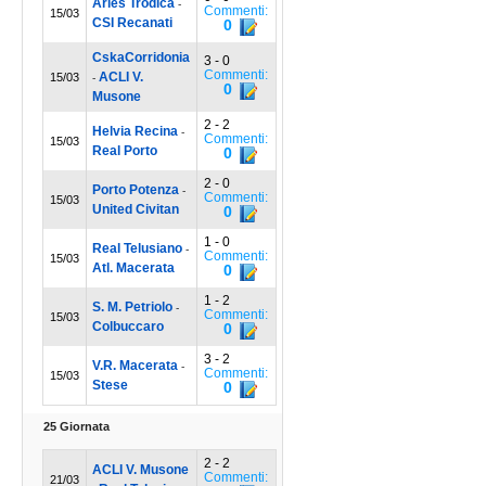
Aries Trodica
-
Commenti:
15/03
CSI Recanati
0
CskaCorridonia
3 - 0
Commenti:
ACLI V.
15/03
-
0
Musone
2 - 2
Helvia Recina
-
Commenti:
15/03
Real Porto
0
2 - 0
Porto Potenza
-
Commenti:
15/03
United Civitan
0
1 - 0
Real Telusiano
-
Commenti:
15/03
Atl. Macerata
0
1 - 2
S. M. Petriolo
-
Commenti:
15/03
Colbuccaro
0
3 - 2
V.R. Macerata
-
Commenti:
15/03
Stese
0
25 Giornata
2 - 2
ACLI V. Musone
Commenti:
21/03