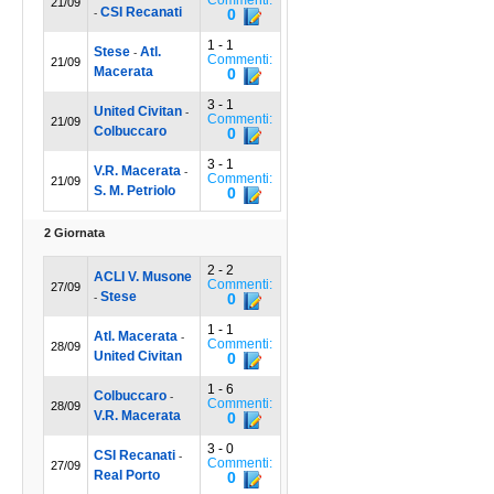
21/09
CSI Recanati
0
-
1 - 1
Stese
Atl.
-
Commenti:
21/09
Macerata
0
3 - 1
United Civitan
-
Commenti:
21/09
Colbuccaro
0
3 - 1
V.R. Macerata
-
Commenti:
21/09
S. M. Petriolo
0
2 Giornata
2 - 2
ACLI V. Musone
Commenti:
27/09
Stese
0
-
1 - 1
Atl. Macerata
-
Commenti:
28/09
United Civitan
0
1 - 6
Colbuccaro
-
Commenti:
28/09
V.R. Macerata
0
3 - 0
CSI Recanati
-
Commenti:
27/09
Real Porto
0