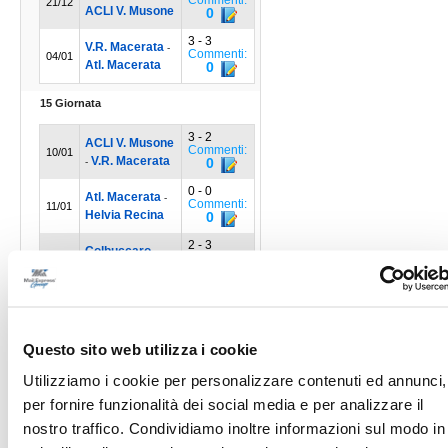
21/12
ACLI V. Musone
0
3 - 3
V.R. Macerata
-
Commenti:
04/01
Atl. Macerata
0
15 Giornata
3 - 2
ACLI V. Musone
Commenti:
10/01
V.R. Macerata
0
-
0 - 0
Atl. Macerata
-
Commenti:
11/01
Helvia Recina
0
2 - 3
Colbuccaro
-
Commenti:
11/01
Academy Civ.
0
2 - 3
CSI Recanati
-
Commenti:
10/01
United Civitan
0
Questo sito web utilizza i cookie
1 - 1
Porto Potenza
-
Commenti:
11/01
Real Porto
0
Utilizziamo i cookie per personalizzare contenuti ed annunci,
per fornire funzionalità dei social media e per analizzare il
2 - 2
Real Telusiano
-
Commenti:
11/01
nostro traffico. Condividiamo inoltre informazioni sul modo in
CskaCorridonia
0