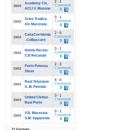
2 - 1
Academy Civ.
-
Commenti:
28/03
ACLI V. Musone
0
0 - 1
Aries Trodica
-
Commenti:
29/03
Atl. Macerata
0
2 - 0
CskaCorridonia
Commenti:
29/03
Colbuccaro
0
-
3 - 1
Helvia Recina
-
Commenti:
29/03
CSI Recanati
0
2 - 3
Porto Potenza
-
Commenti:
29/03
Stese
0
4 - 0
Real Telusiano
-
Commenti:
29/03
S. M. Petriolo
0
3 - 1
United Civitan
-
Commenti:
29/03
Real Porto
0
0 - 1
V.R. Macerata
-
Commenti:
29/03
S.M. Apparente
0
27 Giornata