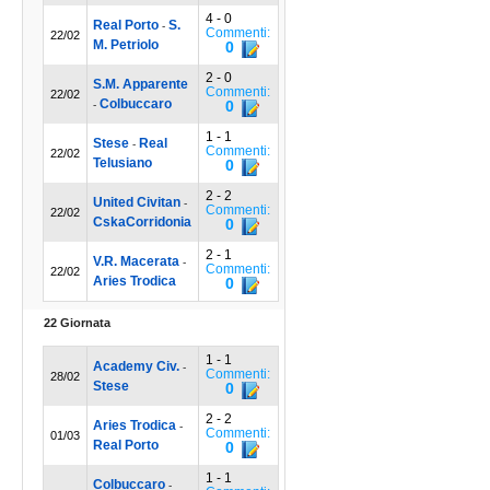
4 - 0
Real Porto
S.
-
Commenti:
22/02
M. Petriolo
0
2 - 0
S.M. Apparente
Commenti:
22/02
Colbuccaro
0
-
1 - 1
Stese
Real
-
Commenti:
22/02
Telusiano
0
2 - 2
United Civitan
-
Commenti:
22/02
CskaCorridonia
0
2 - 1
V.R. Macerata
-
Commenti:
22/02
Aries Trodica
0
22 Giornata
1 - 1
Academy Civ.
-
Commenti:
28/02
Stese
0
2 - 2
Aries Trodica
-
Commenti:
01/03
Real Porto
0
1 - 1
Colbuccaro
-