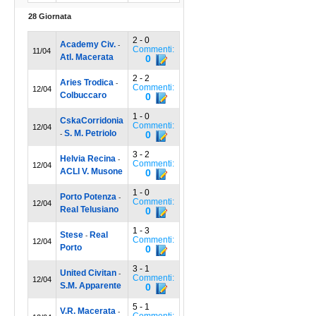
28 Giornata
2 - 0
Academy Civ.
-
Commenti:
11/04
Atl. Macerata
0
2 - 2
Aries Trodica
-
Commenti:
12/04
Colbuccaro
0
1 - 0
CskaCorridonia
Commenti:
12/04
S. M. Petriolo
0
-
3 - 2
Helvia Recina
-
Commenti:
12/04
ACLI V. Musone
0
1 - 0
Porto Potenza
-
Commenti:
12/04
Real Telusiano
0
1 - 3
Stese
Real
-
Commenti:
12/04
Porto
0
3 - 1
United Civitan
-
Commenti:
12/04
S.M. Apparente
0
5 - 1
V.R. Macerata
-