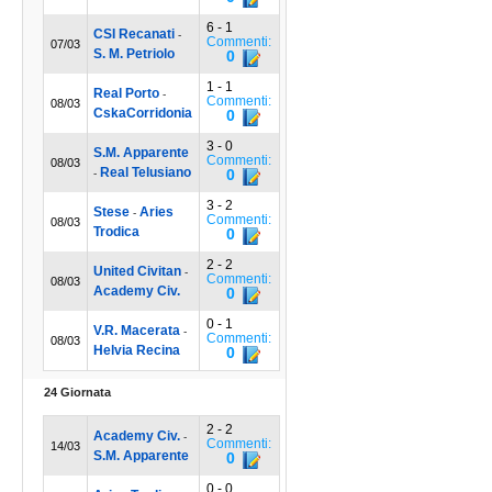
6 - 1
CSI Recanati
-
Commenti:
07/03
S. M. Petriolo
0
1 - 1
Real Porto
-
Commenti:
08/03
CskaCorridonia
0
3 - 0
S.M. Apparente
Commenti:
08/03
Real Telusiano
0
-
3 - 2
Stese
Aries
-
Commenti:
08/03
Trodica
0
2 - 2
United Civitan
-
Commenti:
08/03
Academy Civ.
0
0 - 1
V.R. Macerata
-
Commenti:
08/03
Helvia Recina
0
24 Giornata
2 - 2
Academy Civ.
-
Commenti:
14/03
S.M. Apparente
0
0 - 0