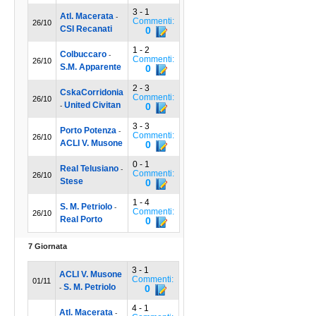
3 - 1
Atl. Macerata
-
Commenti:
26/10
CSI Recanati
0
1 - 2
Colbuccaro
-
Commenti:
26/10
S.M. Apparente
0
2 - 3
CskaCorridonia
Commenti:
26/10
United Civitan
0
-
3 - 3
Porto Potenza
-
Commenti:
26/10
ACLI V. Musone
0
0 - 1
Real Telusiano
-
Commenti:
26/10
Stese
0
1 - 4
S. M. Petriolo
-
Commenti:
26/10
Real Porto
0
7 Giornata
3 - 1
ACLI V. Musone
Commenti:
01/11
S. M. Petriolo
0
-
4 - 1
Atl. Macerata
-