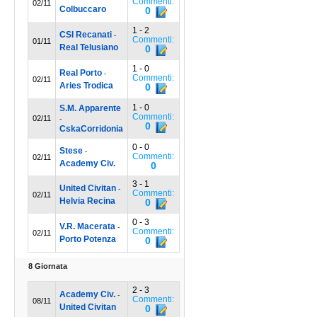
Commenti:
02/11
Colbuccaro
0
1 - 2
CSI Recanati
-
Commenti:
01/11
Real Telusiano
0
1 - 0
Real Porto
-
Commenti:
02/11
Aries Trodica
0
1 - 0
S.M. Apparente
Commenti:
02/11
-
0
CskaCorridonia
0 - 0
Stese
-
Commenti:
02/11
Academy Civ.
0
3 - 1
United Civitan
-
Commenti:
02/11
Helvia Recina
0
0 - 3
V.R. Macerata
-
Commenti:
02/11
Porto Potenza
0
8 Giornata
2 - 3
Academy Civ.
-
Commenti:
08/11
United Civitan
0