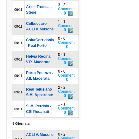
3 - 3
Aries Trodica
-
Commenti:
09/11
Stese
0
1 - 1
Colbuccaro
-
Commenti:
09/11
ACLI V. Musone
0
0 - 0
CskaCorridonia
Commenti:
09/11
Real Porto
-
0
0 - 1
Helvia Recina
-
Commenti:
09/11
V.R. Macerata
0
0 - 0
Porto Potenza
-
Commenti:
09/11
Atl. Macerata
0
2 - 2
Real Telusiano
-
Commenti:
09/11
S.M. Apparente
0
1 - 1
S. M. Petriolo
-
Commenti:
09/11
CSI Recanati
0
9 Giornata
0 - 2
ACLI V. Musone
Commenti:
15/11