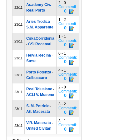
2 - 0
Academy Civ.
-
Commenti:
22/11
Real Porto
0
1 - 2
Aries Trodica
-
Commenti:
23/11
S.M. Apparente
0
1 - 1
CskaCorridonia
Commenti:
23/11
CSI Recanati
0
-
0 - 1
Helvia Recina
-
Commenti:
23/11
Stese
0
4 - 1
Porto Potenza
-
Commenti:
23/11
Colbuccaro
0
2 - 0
Real Telusiano
-
Commenti:
23/11
ACLI V. Musone
0
3 - 2
S. M. Petriolo
-
Commenti:
23/11
Atl. Macerata
0
3 - 1
V.R. Macerata
-
Commenti:
23/11
United Civitan
0