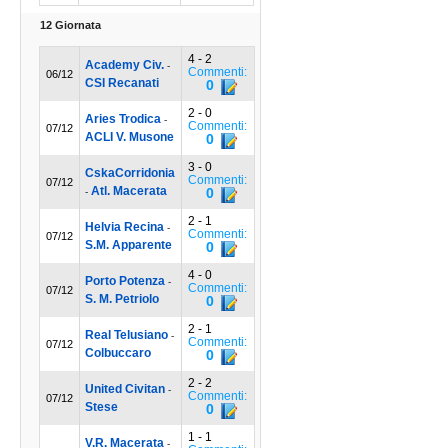
12 Giornata
4 - 2
Academy Civ.
-
Commenti:
06/12
CSI Recanati
0
2 - 0
Aries Trodica
-
Commenti:
07/12
ACLI V. Musone
0
3 - 0
CskaCorridonia
Commenti:
07/12
Atl. Macerata
0
-
2 - 1
Helvia Recina
-
Commenti:
07/12
S.M. Apparente
0
4 - 0
Porto Potenza
-
Commenti:
07/12
S. M. Petriolo
0
2 - 1
Real Telusiano
-
Commenti:
07/12
Colbuccaro
0
2 - 2
United Civitan
-
Commenti:
07/12
Stese
0
1 - 1
V.R. Macerata
-