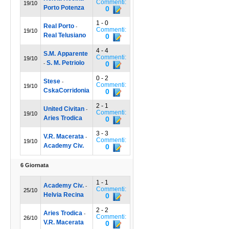
Commenti:
19/10
Porto Potenza
0
1 - 0
Real Porto
-
Commenti:
19/10
Real Telusiano
0
4 - 4
S.M. Apparente
Commenti:
19/10
S. M. Petriolo
0
-
0 - 2
Stese
-
Commenti:
19/10
CskaCorridonia
0
2 - 1
United Civitan
-
Commenti:
19/10
Aries Trodica
0
3 - 3
V.R. Macerata
-
Commenti:
19/10
Academy Civ.
0
6 Giornata
1 - 1
Academy Civ.
-
Commenti:
25/10
Helvia Recina
0
2 - 2
Aries Trodica
-
Commenti:
26/10
V.R. Macerata
0