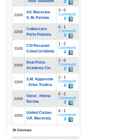
Real Telusiano
0
-
3 - 0
Atl. Macerata
-
Commenti:
22/03
S. M. Petriolo
0
0 - 1
Colbuccaro
-
Commenti:
22/03
Porto Potenza
0
1 - 2
CSI Recanati
-
Commenti:
21/03
CskaCorridonia
0
2 - 0
Real Porto
-
Commenti:
22/03
Academy Civ.
0
2 - 1
S.M. Apparente
Commenti:
22/03
Aries Trodica
0
-
0 - 2
Stese
Helvia
-
Commenti:
22/03
Recina
0
4 - 1
United Civitan
-
Commenti:
22/03
V.R. Macerata
0
26 Giornata