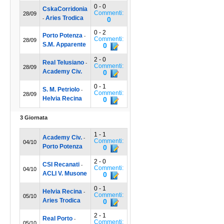
0 - 0
CskaCorridonia
Commenti:
28/09
Aries Trodica
-
0
0 - 2
Porto Potenza
-
Commenti:
28/09
S.M. Apparente
0
2 - 0
Real Telusiano
-
Commenti:
28/09
Academy Civ.
0
0 - 1
S. M. Petriolo
-
Commenti:
28/09
Helvia Recina
0
3 Giornata
1 - 1
Academy Civ.
-
Commenti:
04/10
Porto Potenza
0
2 - 0
CSI Recanati
-
Commenti:
04/10
ACLI V. Musone
0
0 - 1
Helvia Recina
-
Commenti:
05/10
Aries Trodica
0
2 - 1
Real Porto
-
Commenti:
05/10