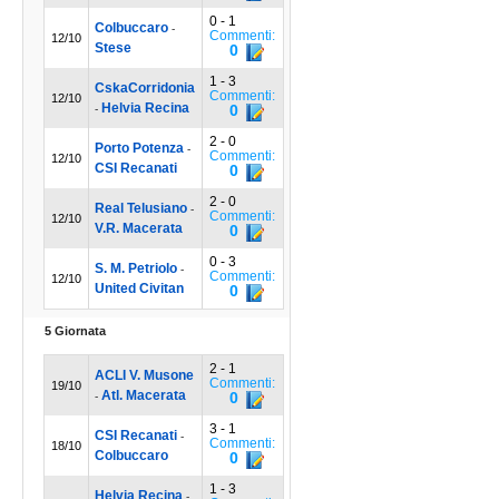
0 - 1
Colbuccaro
-
Commenti:
12/10
Stese
0
1 - 3
CskaCorridonia
Commenti:
12/10
Helvia Recina
0
-
2 - 0
Porto Potenza
-
Commenti:
12/10
CSI Recanati
0
2 - 0
Real Telusiano
-
Commenti:
12/10
V.R. Macerata
0
0 - 3
S. M. Petriolo
-
Commenti:
12/10
United Civitan
0
5 Giornata
2 - 1
ACLI V. Musone
Commenti:
19/10
Atl. Macerata
0
-
3 - 1
CSI Recanati
-
Commenti:
18/10
Colbuccaro
0
1 - 3
Helvia Recina
-