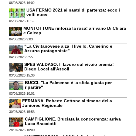
06/08/2026 16:02
USA FERMO 2021 ai nastri di partenza: ecco i
volti nuovi
05/08/2026 11:52
MONTOTTONE rinforza la rosa: arrivano Di Chiara
e Caleap
04/08/2026 9:03
"La Civitanovese alza il livello. Camerino e
Azzurra protagoniste"
04/08/2026 5:55
SPES VALDASO. Il lavoro sul vivaio premia:
Diego Locci all'Ascoli
03/08/2026 15:36
BUCCI: "La Palmense è la sfida giusta per
ripartire"
03/08/2026 10:01
FERMANA. Roberto Cottone al timone della
Juniores Regionale
30/07/2026 15:53
CAMPIGLIONE. Bruciata la concorrenza: arriva
Luca Bracciotti
28/07/2026 10:00