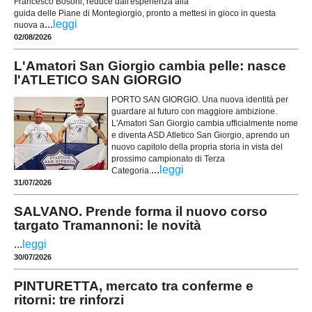
Francesco Bosoni, reduce dall'esperienza alla
guida delle Piane di Montegiorgio, pronto a mettesi in gioco in questa
...
leggi
nuova a
02/08/2026
L'Amatori San Giorgio cambia pelle: nasce
l'ATLETICO SAN GIORGIO
PORTO SAN GIORGIO. Una nuova identità per
guardare al futuro con maggiore ambizione.
L'Amatori San Giorgio cambia ufficialmente nome
e diventa ASD Atletico San Giorgio, aprendo un
nuovo capitolo della propria storia in vista del
prossimo campionato di Terza
...
leggi
Categoria.
31/07/2026
SALVANO. Prende forma il nuovo corso
targato Tramannoni: le novità
...
leggi
30/07/2026
PINTURETTA, mercato tra conferme e
ritorni: tre rinforzi