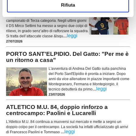
attaccante e un portiere
Rifiuta
SERVIGLIANO. Si muove sul mercato la SC
Servigliano che prenderà parte al prossimo
campionato di Terza categoria. Negli ultimi giorni
il DS Mirco Settimi ha messo a segno due colpi di
rilievo, in grado senz’altro di rafforzare la squadra.
...
leggi
Si tratta dell’attaccate classe &lsqu
27/07/2026
PORTO SANT'ELPIDIO. Del Gatto: "Per me è
un ritorno a casa"
L'avventura di Andrea Del Gatto sulla panchina
del Porto Sant'Elpidio è pronta a iniziare. Dopo
anni da vice allenatore in piazze importanti come
Montegranaro, Fermana e Montegiorgio, il
...
leggi
tecnico debutterà da primo
23/07/2026
ATLETICO M.U. 84, doppio rinforzo a
centrocampo: Paolini e Lucarelli
L'Atletico M.U. 84 continua a muoversi sul mercato e mette a segno un
doppio colpo per il centrocampo. La società ha infatti ufficializzato gli arrivi
...
leggi
di Francesco Paolini e Tommaso