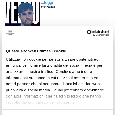
...
leggi
29/07/2026
MONTE SAN PIETRANGELI. Perticarini:
"Vogliamo far bene e riscattarci"
MONTE SAN PIETRANGELI. È tutto pronto per
Questo sito web utilizza i cookie
l'inizio della nuova stagione in casa Monte San
Pietrangeli. Tra conferme importanti, diversi volti
Utilizziamo i cookie per personalizzare contenuti ed
nuovi e l'arrivo in panchina di un tecnico di
spessore come Emanuele Poggi, l'ambiente
annunci, per fornire funzionalità dei social media e per
rossoblù guarda con entusiasmo al prossimo
analizzare il nostro traffico. Condividiamo inoltre
campionato di Seconda Categoria, che si
...
leggi
informazioni sul modo in cui utilizza il nostro sito con i
preannuncia equilibrato
29/07/2026
nostri partner che si occupano di analisi dei dati web,
pubblicità e social media, i quali potrebbero combinarle
PETRITOLI. Cambio ai vertici: Gianluca
con altre informazioni che ha fornito loro o che hanno
Verducci nuovo presidente
raccolto dal suo utilizzo dei loro servizi.
Numerosi i soci che hanno preso parte mercoledì
15 luglio all’Assemblea dei Soci dell’ASD
Petritoli 1960 che ha dato luogo al cambio dei