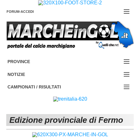
FORUM-ACCEDI
Contattaci
PROVINCE
EDIZIONE:
Cerca
NOTIZIE
ANCONA
NOTIZIE:
CAMPIONATI / RISULTATI
ASCOLI PICENO
SERIE C
Campionati e Risultati:
FERMO
SERIE D
NAZIONALI
Edizione provinciale di Fermo
MACERATA
ECCELLENZA
REGIONALI
PESARO URBINO
PROMOZIONE
DIRETTA