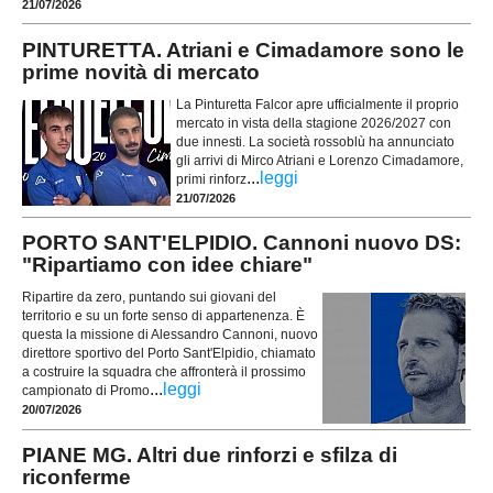
21/07/2026
PINTURETTA. Atriani e Cimadamore sono le
prime novità di mercato
La Pinturetta Falcor apre ufficialmente il proprio
mercato in vista della stagione 2026/2027 con
due innesti. La società rossoblù ha annunciato
gli arrivi di Mirco Atriani e Lorenzo Cimadamore,
...
leggi
primi rinforz
21/07/2026
PORTO SANT'ELPIDIO. Cannoni nuovo DS:
"Ripartiamo con idee chiare"
Ripartire da zero, puntando sui giovani del
territorio e su un forte senso di appartenenza. È
questa la missione di Alessandro Cannoni, nuovo
direttore sportivo del Porto Sant'Elpidio, chiamato
a costruire la squadra che affronterà il prossimo
...
leggi
campionato di Promo
20/07/2026
PIANE MG. Altri due rinforzi e sfilza di
riconferme