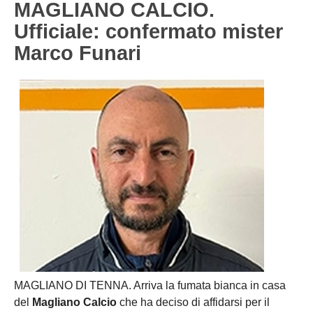
MAGLIANO CALCIO.
Carica la tua Rosa
1^ CATEGORIA
Ufficiale: confermato mister
Marco Funari
2^ CATEGORIA
3^ CATEGORIA
GIOVANILI
MAGLIANO DI TENNA. Arriva la fumata bianca in casa
del
Magliano Calcio
che ha deciso di affidarsi per il