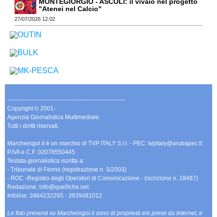
MONTEGIORGIO - ASCOLI: il vivaio nel progetto
"Atenei nel Calcio"
27/07/2026 12:02
-------------------------------------------------------------
Copyright © 2001-
Agenzia Giornalistica Multimediale.
Tutti i diritti riservati.
Marcheingol.it è un marchio di TVP ITALY S.r.l. - PEC: tvpitaly@arubapec.it
P.IVA e C.F. 02078550445
Testata giornalistica iscritta a:
- Tribunale di Fermo (registrazione n. 5/2003)
- ROC -Registro degli Operatori di Comunicazione - (iscrizione n. 18487)
Redazione: info@quelliche.net
Infoline: 3464232265 - 3939481012
Le foto presenti su Marcheingol.it sono di proprietà e/o prese da Internet, e