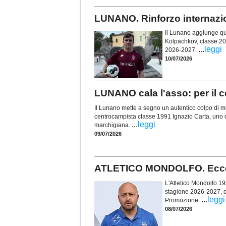
LUNANO. Rinforzo internazio
Il Lunano aggiunge qua
Kolpachkov, classe 200
...
leggi
2026-2027.
10/07/2026
LUNANO cala l'asso: per il 
Il Lunano mette a segno un autentico colpo di me
centrocampista classe 1991 Ignazio Carta, uno dei
...
leggi
marchigiana.
09/07/2026
ATLETICO MONDOLFO. Ecco l
L'Atletico Mondolfo 195
stagione 2026-2027, c
...
leggi
Promozione.
08/07/2026