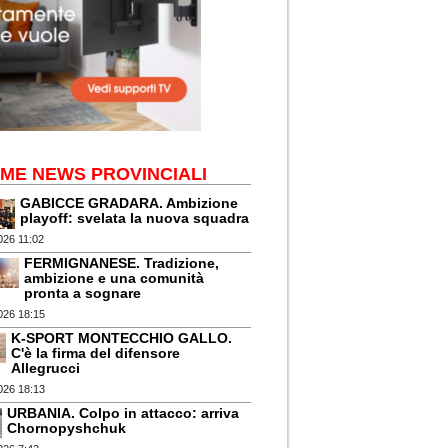
IME NEWS PROVINCIALI
GABICCE GRADARA. Ambizione
playoff: svelata la nuova squadra
026 11:02
FERMIGNANESE. Tradizione,
ambizione e una comunità
pronta a sognare
026 18:15
K-SPORT MONTECCHIO GALLO.
C'è la firma del difensore
Allegrucci
026 18:13
URBANIA. Colpo in attacco: arriva
Chornopyshchuk