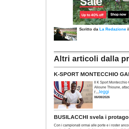
Scritto da
La Redazione
Altri articoli dalla p
K-SPORT MONTECCHIO GALLO.
Il K Sport Montecchio G
Alioune Thioune, atta
...
leggi
l'
06/08/2026
BUSILACCHI svela i protagon
Con i campionati ormai alle porte e i roster ancor