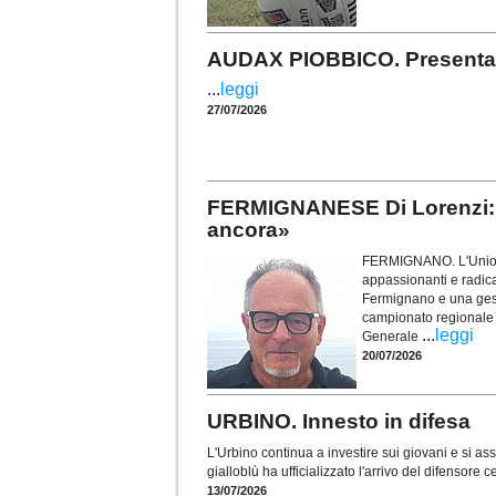
AUDAX PIOBBICO. Presentata
...
leggi
27/07/2026
FERMIGNANESE Di Lorenzi: «I
ancora»
FERMIGNANO. L'Unione
appassionanti e radica
Fermignano e una gestio
campionato regionale 
...
leggi
Generale
20/07/2026
URBINO. Innesto in difesa
L'Urbino continua a investire sui giovani e si as
gialloblù ha ufficializzato l'arrivo del difensor
13/07/2026