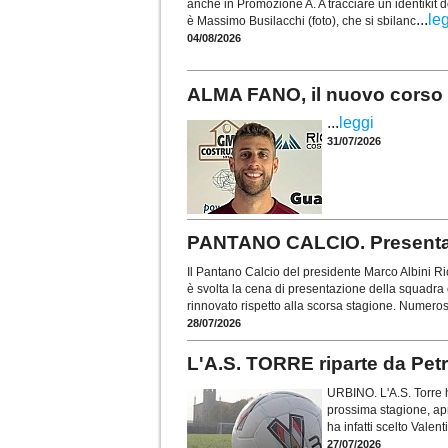
anche in Promozione A. A tracciare un identikit d
...
le
è Massimo Busilacchi (foto), che si sbilanc
04/08/2026
ALMA FANO, il nuovo corso p
...
leggi
31/07/2026
PANTANO CALCIO. Presentat
Il Pantano Calcio del presidente Marco Albini Ric
è svolta la cena di presentazione della squadra
rinnovato rispetto alla scorsa stagione. Numeros
28/07/2026
L'A.S. TORRE riparte da Petre
URBINO. L'A.S. Torre 
prossima stagione, apr
ha infatti scelto Valen
27/07/2026